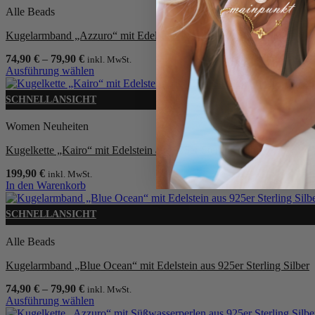
Alle Beads
Kugelarmband „Azzuro“ mit Edelstein aus 925er Sterling Silber
74,90
€
–
79,90
€
inkl. MwSt.
Ausführung wählen
Dieses
Produkt
SCHNELLANSICHT
weist
mehrere
Women Neuheiten
Varianten
auf.
Kugelkette „Kairo“ mit Edelstein aus 925er Sterling Silber
Die
Optionen
199,90
€
inkl. MwSt.
können
In den Warenkorb
auf
der
SCHNELLANSICHT
Produktseite
gewählt
Alle Beads
werden
Kugelarmband „Blue Ocean“ mit Edelstein aus 925er Sterling Silber
74,90
€
–
79,90
€
inkl. MwSt.
Ausführung wählen
Dieses