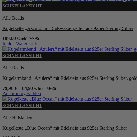
Produkt
SCHNELLANSICHT
weist
mehrere
Alle Beads
Varianten
auf.
Kugelkette „Azzuro“ mit Süßwasserperlen aus 925er Sterling Silber
Die
Optionen
199,90
€
inkl. MwSt.
können
In den Warenkorb
auf
der
SCHNELLANSICHT
Produktseite
gewählt
Alle Beads
werden
Kugelarmband „Azulera“ mit Edelstein aus 925er Sterling Silber, goldp
79,90
€
–
84,90
€
inkl. MwSt.
Ausführung wählen
Dieses
Produkt
SCHNELLANSICHT
weist
mehrere
Alle Halsketten
Varianten
auf.
Kugelkette „Blue Ocean“ mit Edelstein aus 925er Sterling Silber
Die