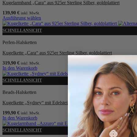
Kugelarmband „Cara“ aus 925er Sterling Silber, goldplattiert
139,90
€
inkl. MwSt.
Ausführung wählen
Dieses
Produkt
SCHNELLANSICHT
weist
mehrere
Perlen-Halsketten
Varianten
auf.
Kugelkette „Cara“ aus 925er Sterling Silber, goldplattiert
Die
Optionen
319,90
€
inkl. MwSt.
können
In den Warenkorb
auf
der
SCHNELLANSICHT
Produktseite
gewählt
Beads-Halsketten
werden
Kugelkette „Sydney“ mit Edelstein aus 925er Sterling Silber
199,90
€
inkl. MwSt.
In den Warenkorb
SCHNELLANSICHT