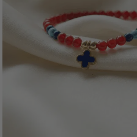
Personalisierte Schmuckstücke
Basics
Beads
Charms
MEN
MEN Halsketten
MEN Ringe
MEN Armbänder
MEN Armreife
MEN Personalisierte Schmuckstücke
KIDS
KIDS Ohrringe
KIDS Halsketten
KIDS Armbänder
KIDS Personalisierte Schmuckstücke
PRODUKTPFLEGE
Silber-Poliertuch
Silber-Schmuckwäsche
SERVICE