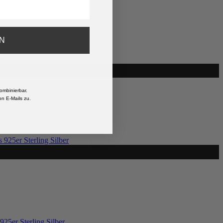
N
ombinierbar.
n E-Mails zu.