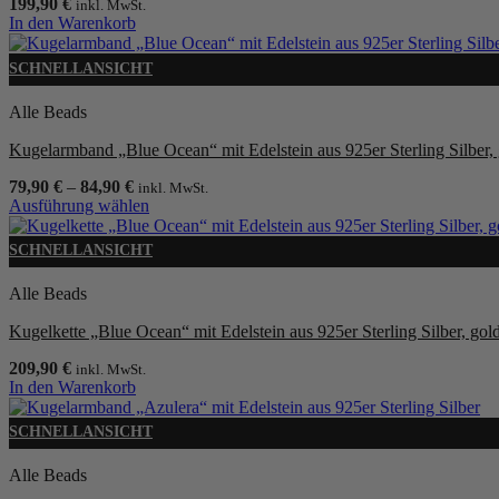
Optionen
199,90
€
inkl. MwSt.
können
In den Warenkorb
auf
der
SCHNELLANSICHT
Produktseite
gewählt
Alle Beads
werden
Kugelarmband „Blue Ocean“ mit Edelstein aus 925er Sterling Silber, g
79,90
€
–
84,90
€
inkl. MwSt.
Ausführung wählen
Dieses
Produkt
SCHNELLANSICHT
weist
mehrere
Alle Beads
Varianten
auf.
Kugelkette „Blue Ocean“ mit Edelstein aus 925er Sterling Silber, goldp
Die
Optionen
209,90
€
inkl. MwSt.
können
In den Warenkorb
auf
der
SCHNELLANSICHT
Produktseite
gewählt
Alle Beads
werden