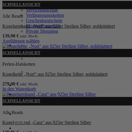
Zusatzgravur
SCHNELLANSICHT
Servicepauschale
Verlängerungsketten
Alle Beads
Geschenkgutschein
Ringgrößenmesser
Kugelarmband „Nori“ aus 925er Sterling Silber, goldplattiert
Private Shopping
139,90
€
inkl. MwSt.
Ausführung wählen
Dieses
Produkt
SCHNELLANSICHT
weist
mehrere
Perlen-Halsketten
Varianten
auf.
Kugelkette „Nori“ aus 925er Sterling Silber, goldplattiert
Die
Optionen
279,90
€
inkl. MwSt.
Anmelden / Registrieren
können
In den Warenkorb
auf
der
SCHNELLANSICHT
0
Warenkorb /
0,00
€
Produktseite
gewählt
Alle Beads
werden
Kugelarmband „Cara“ aus 925er Sterling Silber
0