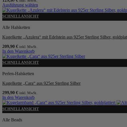
129,90
€
inkl. MwSt.
Ausführung wählen
Dieses
Produkt
SCHNELLANSICHT
weist
mehrere
Alle Halsketten
Varianten
auf.
Kugelkette „Azulera“ mit Edelstein aus 925er Sterling Silber, goldplatt
Die
Optionen
209,90
€
inkl. MwSt.
können
In den Warenkorb
auf
der
SCHNELLANSICHT
Produktseite
gewählt
Perlen-Halsketten
werden
Kugelkette „Cara“ aus 925er Sterling Silber
299,90
€
inkl. MwSt.
In den Warenkorb
SCHNELLANSICHT
Alle Beads