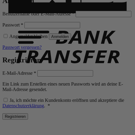
Anmelden
Erforderlich
Benutzername oder E-Mail-Adresse
*
B
T
Erforderlich
Passwort
*
Angemeldet bleiben
Anmelden
Passwort vergessen?
Registrieren
Erforderlich
E-Mail-Adresse
*
Ein Link zum Erstellen eines neuen Passworts wird an deine E-
Mail-Adresse gesendet.
Ja, ich möchte ein Kundenkonto eröffnen und akzeptiere die
Erforderlich
Datenschutzerklärung
.
*
Registrieren