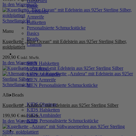
Halsketten
In den Warenkorb
Ringe
Armbänder
Armreife
Schnellansicht
Fußketten
Personalisierte Schmuckstücke
Manu
Basics
Beads
Kugelkette „Blue Ocean“ mit Edelstein aus 925er Sterling Silber,
Charms
goldplattiert
MEN
209,90
€
inkl. MwSt.
In den Warenkorb
MEN Halsketten
MEN Ringe
MEN Armbänder
MEN Armreife
Schnellansicht
MEN Personalisierte Schmuckstücke
Alle Beads
KIDS
KIDS Ohrringe
Kugelkette „Azulera“ mit Edelstein aus 925er Sterling Silber
KIDS Halsketten
KIDS Armbänder
199,90
€
inkl. MwSt.
KIDS Personalisierte Schmuckstücke
In den Warenkorb
PRODUKTPFLEGE