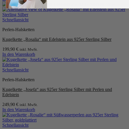
Schnellansicht
Perlen-Halsketten
Kugelkette „Rosalia“ mit Edelstein aus 925er Sterling Silber
199,90
€
inkl. MwSt.
In den Warenkorb
Schnellansicht
Perlen-Halsketten
Kugelkette „Josefa“ aus 925er Sterling Silber mit Perlen und
Edelstein
249,90
€
inkl. MwSt.
In den Warenkorb
Schnellansicht