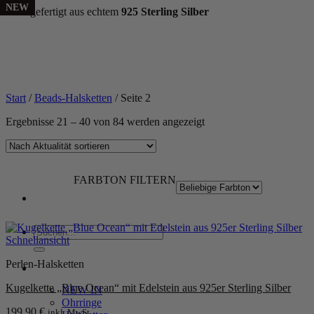
NEW
NEW
NEW
NEW
NEW
NEW
NEW
NEW
NEW
NEW
NEW
NEW
NEW
NEW
NEW
NEW
NEW
NEW
NEW
NEW
Handgefertigt aus echtem
925 Sterling Silber
Zum
Inhalt
springen
Start
/
Beads-Halsketten
/
Seite 2
Nach
Ergebnisse 21 – 40 von 84 werden angezeigt
Aktualität
sortiert
FARBTON FILTERN
Suchen
Schnellansicht
nach:
Perlen-Halsketten
WOMEN
Kugelkette „Blue Ocean“ mit Edelstein aus 925er Sterling Silber
NEW IN
Ohrringe
199,90
€
inkl. MwSt.