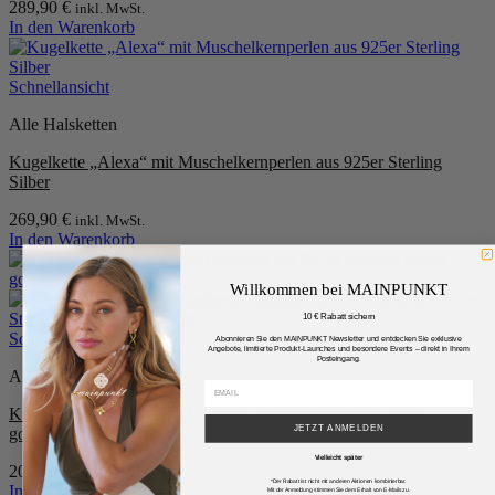
289,90
€
inkl. MwSt.
In den Warenkorb
Schnellansicht
Alle Halsketten
Kugelkette „Alexa“ mit Muschelkernperlen aus 925er Sterling
Silber
269,90
€
inkl. MwSt.
In den Warenkorb
Willkommen bei MAINPUNKT
10 € Rabatt sichern
Schnellansicht
Abonnieren Sie den MAINPUNKT Newsletter und entdecken Sie exklusive
Angebote, limitierte Produkt-Launches und besondere Events – direkt in Ihrem
Posteingang.
Alle Halsketten
Kugelkette „Rosalia“ mit Edelstein aus 925er Sterling Silber,
JETZT ANMELDEN
goldplattiert
Vielleicht später
209,90
€
inkl. MwSt.
*Der Rabatt ist nicht mit anderen Aktionen kombinierbar.
In den Warenkorb
Mit der Anmeldung stimmen Sie dem Erhalt von E-Mails zu.