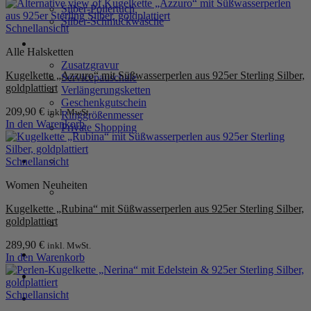
Silber-Poliertuch
Silber-Schmuckwäsche
Schnellansicht
SERVICE
Alle Halsketten
Zusatzgravur
Kugelkette „Azzuro“ mit Süßwasserperlen aus 925er Sterling Silber,
Servicepauschale
goldplattiert
Verlängerungsketten
Geschenkgutschein
209,90
€
inkl. MwSt.
Ringgrößenmesser
In den Warenkorb
Private Shopping
Schnellansicht
Women Neuheiten
Kugelkette „Rubina“ mit Süßwasserperlen aus 925er Sterling Silber,
goldplattiert
289,90
€
inkl. MwSt.
Anmelden / Registrieren
In den Warenkorb
Schnellansicht
Warenkorb /
0,00
€
0