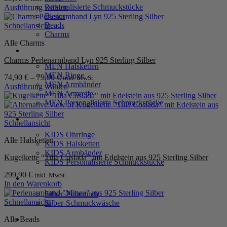
Personalisierte Schmuckstücke
Ausführung wählen
Dieses
Basics
Produkt
Beads
Schnellansicht
weist
Charms
Alle Charms
mehrere
MEN
Varianten
Charms Perlenarmband Lyn 925 Sterling Silber
auf.
MEN Halsketten
Die
MEN Ringe
74,90
€
–
79,90
€
inkl. MwSt.
Optionen
MEN Armbänder
Ausführung wählen
können
MEN Armreife
Dieses
auf
MEN Personalisierte Schmuckstücke
Produkt
der
weist
Produktseite
KIDS
mehrere
Schnellansicht
gewählt
Varianten
werden
KIDS Ohrringe
Alle Halsketten
auf.
KIDS Halsketten
Die
KIDS Armbänder
Kugelkette “Tilla Coslada” mit Edelstein aus 925 Sterling Silber
Optionen
KIDS Personalisierte Schmuckstücke
können
299,90
€
inkl. MwSt.
auf
PRODUKTPFLEGE
In den Warenkorb
der
Silber-Poliertuch
Produktseite
Schnellansicht
Silber-Schmuckwäsche
gewählt
werden
Alle Beads
SERVICE