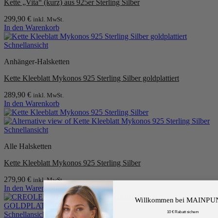
Kette „Vita“ (kurz) aus 925er Sterling Silber
299,90
€
inkl. MwSt.
In den Warenkorb
Schnellansicht
Anhänger-Halsketten
Kette Kleeblatt Mykonos 925 Sterling Silber goldplattiert
289,90
€
inkl. MwSt.
In den Warenkorb
Schnellansicht
Alle Halsketten
Kette Kleeblatt Mykonos 925 Sterling Silber
279,90
€
inkl. MwSt.
In den Warenkorb
Willkommen bei MAINP
10 € Rabatt sichern
Schnellansicht