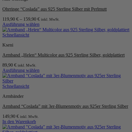
Varianten
Ohrringe “Coslada” aus 925 Sterling Silber mit Perlmutt
auf.
Die
119,90
€
–
159,90
€
inkl. MwSt.
Optionen
Ausführung wählen
können
Dieses
auf
Produkt
Schnellansicht
der
weist
Produktseite
Kseni
mehrere
gewählt
Varianten
werden
Armband „Helen“ Multicolor aus 925 Sterling Silber, goldplattiert
auf.
Die
89,90
€
inkl. MwSt.
Optionen
Ausführung wählen
können
Dieses
auf
Produkt
der
weist
Schnellansicht
Produktseite
mehrere
gewählt
Armbänder
Varianten
werden
auf.
Armband “Coslada” mit 3er-Blumenmotiv aus 925er Sterling Silber
Die
Optionen
149,90
€
inkl. MwSt.
können
In den Warenkorb
auf
der