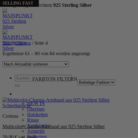
PERSONALIZED
BESTSELLER
SELLING FAST
SELLING FAST
Handgefertigt aus echtem
925 Sterling Silber
Zum
Inhalt
springen
Start
/
Corinna
/
Seite 4
Nach
Ergebnisse 61 – 80 von 84 werden angezeigt
Aktualität
sortiert
Suchen
FARBTON FILTERN
nach:
WOMEN
NEW IN
Schnellansicht
Ohrringe
Halsketten
Corinna
Ringe
Armbänder
Multicolor-Charms-Armband aus 925 Sterling Silber
Armreife
Fußketten
59,90
€
inkl. MwSt.