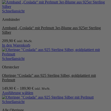
Dieses
Produkt
weist
Schnellansicht
mehrere
Armbänder
Varianten
auf.
Armband „Coslada“ mit Perlmutt 3er-Blume aus 925er Sterling
Die
Silber
Optionen
können
209,90
€
inkl. MwSt.
auf
In den Warenkorb
der
Produktseite
gewählt
Schnellansicht
werden
Ohrstecker
Ohrringe “Coslada” aus 925 Sterling Silber, goldplattiert mit
Perlmutt
149,90
€
–
189,90
€
inkl. MwSt.
Ausführung wählen
Dieses
Produkt
Schnellansicht
weist
Alle Ohrringe
mehrere