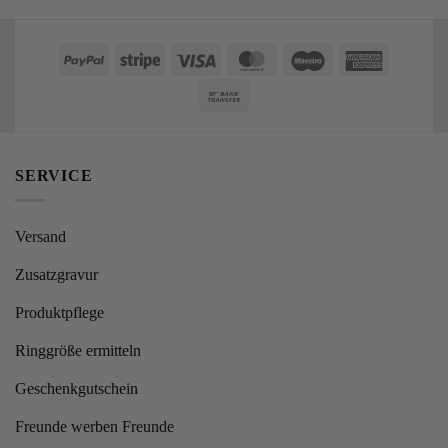
PayPal
Stripe
Visa
MasterCard
Maestro
American
Express
Bank
Transfer
SERVICE
Versand
Zusatzgravur
Produktpflege
Ringgröße ermitteln
Geschenkgutschein
Freunde werben Freunde