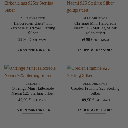
mehrere
Varianten
auf.
ALLE OHRRINGE
ALLE OHRRINGE
Die
Halbcreolen „Isela“ mit
Ohrringe Mini Halbcreole
Optionen
Zirkonia aus 925er Sterling
Naemi 925 Sterling Silber
können
Silber
goldplattiert
auf
99,90
€
59,90
€
inkl. MwSt.
inkl. MwSt.
der
Produktseite
IN DEN WARENKORB
IN DEN WARENKORB
gewählt
werden
CREOLEN
ALLE OHRRINGE
Ohrringe Mini Halbcreole
Creolen Framine 925 Sterling
Naemi 925 Sterling Silber
Silber
49,90
€
109,90
€
inkl. MwSt.
inkl. MwSt.
IN DEN WARENKORB
IN DEN WARENKORB