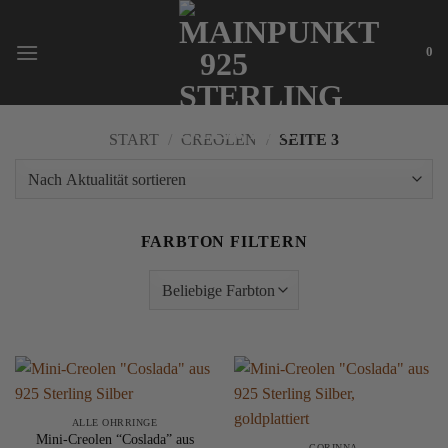
Zum
Inhalt
0
springen
START
/
CREOLEN
/
SEITE 3
FARBTON FILTERN
ALLE OHRRINGE
Mini-Creolen “Coslada” aus
CORINNA