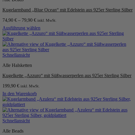
Kugelarmband „Blue Ocean“ mit Edelstein aus 925er Sterling Silber
74,90
€
–
79,90
€
inkl. MwSt.
Ausführung wählen
Dieses
Produkt
weist
mehrere
Varianten
Schnellansicht
auf.
Alle Halsketten
Die
Optionen
Kugelkette „Azzuro“ mit Süßwasserperlen aus 925er Sterling Silber
können
auf
199,90
€
inkl. MwSt.
der
Produktseite
In den Warenkorb
gewählt
werden
Schnellansicht
Alle Beads