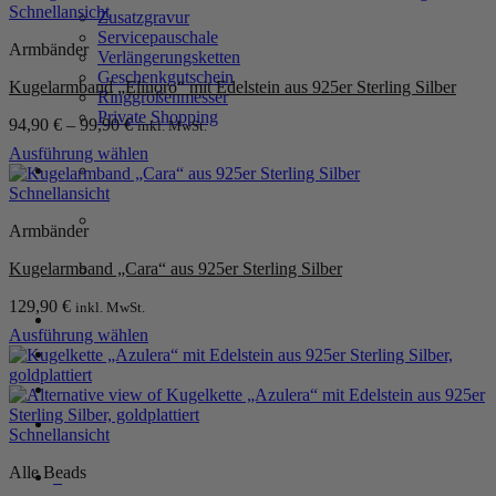
gewählt
Produkt
Schnellansicht
Zusatzgravur
werden
weist
Servicepauschale
Armbänder
mehrere
Verlängerungsketten
Varianten
Geschenkgutschein
Kugelarmband „Elinoro“ mit Edelstein aus 925er Sterling Silber
auf.
Ringgrößenmesser
Die
Private Shopping
94,90
€
–
99,90
€
inkl. MwSt.
Optionen
können
Ausführung wählen
auf
Dieses
der
Produkt
Schnellansicht
Produktseite
weist
gewählt
Armbänder
mehrere
werden
Varianten
Kugelarmband „Cara“ aus 925er Sterling Silber
auf.
Die
129,90
€
inkl. MwSt.
Optionen
Anmelden / Registrieren
können
Ausführung wählen
auf
Dieses
der
Produkt
Warenkorb /
0,00
€
0
Produktseite
weist
gewählt
mehrere
werden
Varianten
Schnellansicht
auf.
Alle Beads
Die
0
Optionen