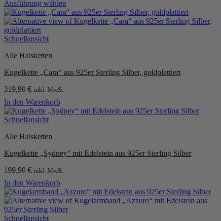
Ausführung wählen
Dieses
Produkt
weist
mehrere
Schnellansicht
Varianten
Alle Halsketten
auf.
Die
Kugelkette „Cara“ aus 925er Sterling Silber, goldplattiert
Optionen
können
319,90
€
inkl. MwSt.
auf
der
In den Warenkorb
Produktseite
gewählt
Schnellansicht
werden
Alle Halsketten
Kugelkette „Sydney“ mit Edelstein aus 925er Sterling Silber
199,90
€
inkl. MwSt.
In den Warenkorb
Schnellansicht