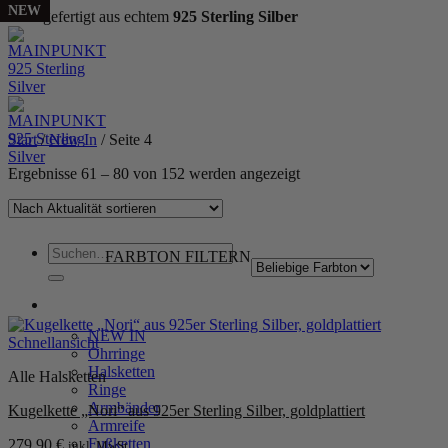
NEW
NEW
NEW
NEW
NEW
NEW
NEW
NEW
NEW
NEW
NEW
NEW
NEW
NEW
NEW
NEW
NEW
NEW
NEW
NEW
Handgefertigt aus echtem
925 Sterling Silber
Zum
Inhalt
springen
Start
/
New In
/
Seite 4
Nach
Ergebnisse 61 – 80 von 152 werden angezeigt
Aktualität
sortiert
Suchen
FARBTON FILTERN
nach:
WOMEN
NEW IN
Schnellansicht
Ohrringe
Halsketten
Alle Halsketten
Ringe
Armbänder
Kugelkette „Nori“ aus 925er Sterling Silber, goldplattiert
Armreife
Fußketten
279,90
€
inkl. MwSt.