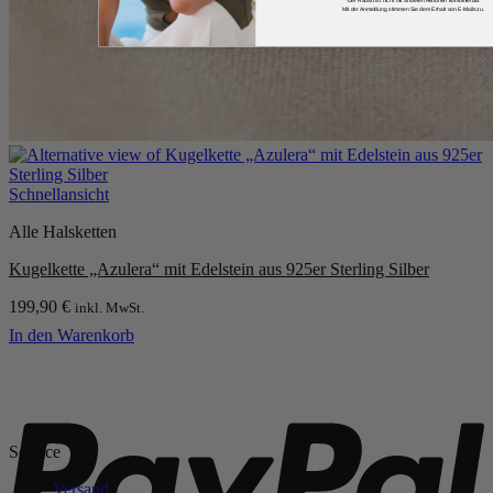
*Der Rabatt ist nicht mit anderen Aktionen kombinierbar.
Mit der Anmeldung stimmen Sie dem Erhalt von E-Mails zu.
Schnellansicht
Alle Halsketten
Kugelkette „Azulera“ mit Edelstein aus 925er Sterling Silber
199,90
€
inkl. MwSt.
In den Warenkorb
P
Service
Versand