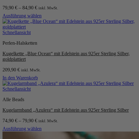
79,90
€
–
84,90
€
inkl. MwSt.
Ausführung wählen
Dieses
Produkt
weist
Schnellansicht
mehrere
Perlen-Halsketten
Varianten
auf.
Kugelkette „Blue Ocean“ mit Edelstein aus 925er Sterling Silber,
Die
goldplattiert
Optionen
können
209,90
€
inkl. MwSt.
auf
der
In den Warenkorb
Produktseite
gewählt
Schnellansicht
werden
Alle Beads
Kugelarmband „Azulera“ mit Edelstein aus 925er Sterling Silber
74,90
€
–
79,90
€
inkl. MwSt.
Ausführung wählen
Dieses