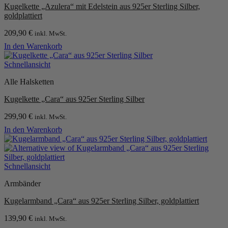
Kugelkette „Azulera“ mit Edelstein aus 925er Sterling Silber,
können
goldplattiert
auf
der
209,90
€
inkl. MwSt.
Produktseite
gewählt
In den Warenkorb
werden
Schnellansicht
Alle Halsketten
Kugelkette „Cara“ aus 925er Sterling Silber
299,90
€
inkl. MwSt.
In den Warenkorb
Schnellansicht
Armbänder
Kugelarmband „Cara“ aus 925er Sterling Silber, goldplattiert
139,90
€
inkl. MwSt.