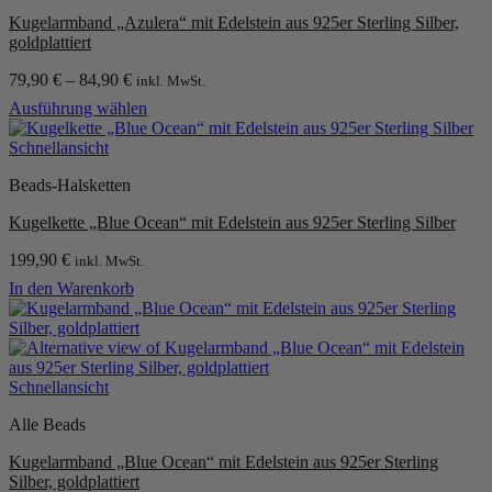
Kugelarmband „Azulera“ mit Edelstein aus 925er Sterling Silber,
goldplattiert
79,90
€
–
84,90
€
inkl. MwSt.
Ausführung wählen
Dieses
Produkt
Schnellansicht
weist
Beads-Halsketten
mehrere
Varianten
Kugelkette „Blue Ocean“ mit Edelstein aus 925er Sterling Silber
auf.
Die
199,90
€
inkl. MwSt.
Optionen
können
In den Warenkorb
auf
der
Produktseite
gewählt
werden
Schnellansicht
Alle Beads
Kugelarmband „Blue Ocean“ mit Edelstein aus 925er Sterling
Silber, goldplattiert