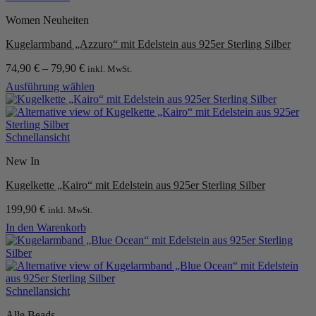
Women Neuheiten
Kugelarmband „Azzuro“ mit Edelstein aus 925er Sterling Silber
74,90
€
–
79,90
€
inkl. MwSt.
Ausführung wählen
Dieses
Produkt
weist
mehrere
Schnellansicht
Varianten
New In
auf.
Die
Kugelkette „Kairo“ mit Edelstein aus 925er Sterling Silber
Optionen
können
199,90
€
inkl. MwSt.
auf
der
In den Warenkorb
Produktseite
gewählt
werden
Schnellansicht
Alle Beads