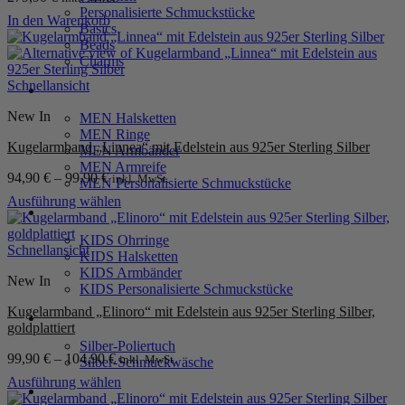
Personalisierte Schmuckstücke
In den Warenkorb
Basics
Beads
Charms
Schnellansicht
MEN
New In
MEN Halsketten
MEN Ringe
Kugelarmband „Linnea“ mit Edelstein aus 925er Sterling Silber
MEN Armbänder
MEN Armreife
94,90
€
–
99,90
€
inkl. MwSt.
MEN Personalisierte Schmuckstücke
Ausführung wählen
KIDS
Dieses
Produkt
KIDS Ohrringe
weist
Schnellansicht
KIDS Halsketten
mehrere
KIDS Armbänder
New In
Varianten
KIDS Personalisierte Schmuckstücke
auf.
Kugelarmband „Elinoro“ mit Edelstein aus 925er Sterling Silber,
Die
PRODUKTPFLEGE
goldplattiert
Optionen
Silber-Poliertuch
können
99,90
€
–
104,90
€
inkl. MwSt.
Silber-Schmuckwäsche
auf
der
Ausführung wählen
SERVICE
Produktseite
Dieses