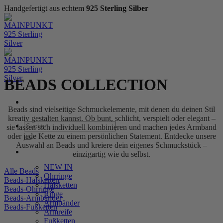
Handgefertigt aus echtem
925 Sterling Silber
Zum
Inhalt
springen
BEADS COLLECTION
Beads sind vielseitige Schmuckelemente, mit denen du deinen Stil
kreativ gestalten kannst. Ob bunt, schlicht, verspielt oder elegant –
Suchen
sie lassen sich individuell kombinieren und machen jedes Armband
nach:
oder jede Kette zu einem persönlichen Statement. Entdecke unsere
Auswahl an Beads und kreiere dein eigenes Schmuckstück –
WOMEN
einzigartig wie du selbst.
NEW IN
Alle Beads
Ohrringe
Beads-Halsketten
Halsketten
Beads-Ohrringe
Ringe
Beads-Armbänder
Armbänder
Beads-Fußketten
Armreife
Fußketten