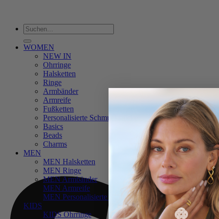
Suchen
nach:
WOMEN
NEW IN
Ohrringe
Halsketten
Ringe
Armbänder
Armreife
Fußketten
Personalisierte Schmuckstücke
Basics
Beads
Charms
MEN
MEN Halsketten
MEN Ringe
MEN Armbänder
MEN Armreife
MEN Personalisierte Schmuckstücke
KIDS
KIDS Ohrringe