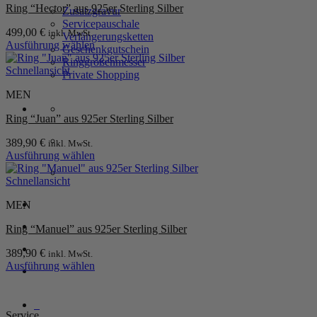
werden
Ring “Hector” aus 925er Sterling Silber
auf.
Zusatzgravur
Die
Servicepauschale
499,00
€
inkl. MwSt.
Optionen
Verlängerungsketten
Ausführung wählen
können
Geschenkgutschein
Dieses
auf
Ringgrößenmesser
Produkt
Schnellansicht
der
Private Shopping
weist
Produktseite
MEN
mehrere
gewählt
Varianten
werden
Ring “Juan” aus 925er Sterling Silber
auf.
Die
389,90
€
inkl. MwSt.
Optionen
Ausführung wählen
können
Dieses
auf
Produkt
Schnellansicht
der
weist
Produktseite
Anmelden / Registrieren
MEN
mehrere
gewählt
Varianten
werden
Ring “Manuel” aus 925er Sterling Silber
auf.
Die
Warenkorb /
0,00
€
0
389,90
€
inkl. MwSt.
Optionen
Ausführung wählen
können
Dieses
auf
Produkt
der
weist
0
Produktseite
Service
mehrere