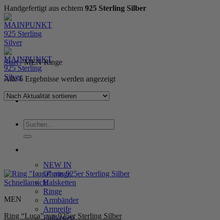
Handgefertigt aus echtem
925 Sterling Silber
Zum
Inhalt
springen
Start
/
MEN Ringe
Nach
Alle 6 Ergebnisse werden angezeigt
Aktualität
sortiert
Suchen
nach:
WOMEN
NEW IN
Ohrringe
Schnellansicht
Halsketten
Ringe
MEN
Armbänder
Armreife
Ring “Luca” aus 925er Sterling Silber
Fußketten