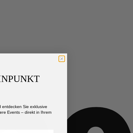
S
AINPUNKT
entdecken Sie exklusive
re Events – direkt in Ihrem