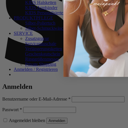
KIDS Halsketten
KIDS Armbänder
KIDS Personalisierte Schmuckstücke
PRODUKTPFLEGE
Silber-Poliertuch
Silber-Schmuckwäsche
SERVICE
Zusatzgravur
Servicepauschale
Verlängerungsketten
Geschenkgutschein
Ringgrößenmesser
Private Shopping
Anmelden / Registrieren
Anmelden
Erforderlich
Benutzername oder E-Mail-Adresse
*
Erforderlich
Passwort
*
Angemeldet bleiben
Anmelden