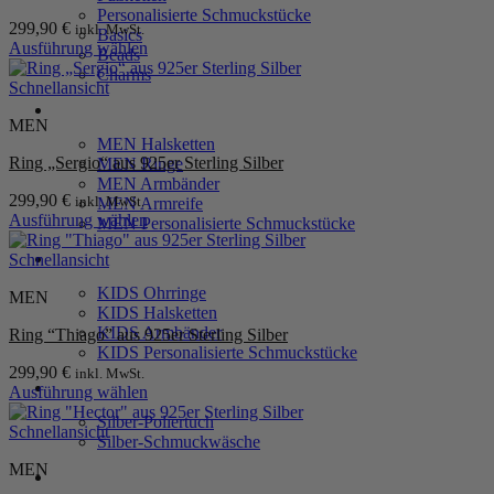
Personalisierte Schmuckstücke
299,90
€
inkl. MwSt.
Basics
Ausführung wählen
Beads
Dieses
Charms
Produkt
Schnellansicht
weist
MEN
MEN
mehrere
MEN Halsketten
Varianten
Ring „Sergio“ aus 925er Sterling Silber
MEN Ringe
auf.
MEN Armbänder
Die
299,90
€
inkl. MwSt.
MEN Armreife
Optionen
Ausführung wählen
MEN Personalisierte Schmuckstücke
können
Dieses
auf
Produkt
KIDS
Schnellansicht
der
weist
Produktseite
KIDS Ohrringe
MEN
mehrere
gewählt
KIDS Halsketten
Varianten
werden
KIDS Armbänder
Ring “Thiago” aus 925er Sterling Silber
auf.
KIDS Personalisierte Schmuckstücke
Die
299,90
€
inkl. MwSt.
Optionen
PRODUKTPFLEGE
Ausführung wählen
können
Dieses
auf
Silber-Poliertuch
Produkt
Schnellansicht
der
Silber-Schmuckwäsche
weist
Produktseite
MEN
mehrere
gewählt
SERVICE
Varianten