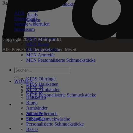
Rechtliches
Personalisierte Schmuckstücke
Basics
AGB
Beads
Datenschutz
Charms
Vertrag widerrufen
Impressum
MEN
MEN Halsketten
Copyright 2026 ©
Mainpunkt
MEN Ringe
Alle Preise inkl. der gesetzlichen MwSt.
MEN Armbänder
MEN Armreife
MEN Personalisierte Schmuckstücke
Suchen
KIDS
nach:
KIDS Ohrringe
WOMEN
KIDS Halsketten
NEW IN
KIDS Armbänder
Ohrringe
KIDS Personalisierte Schmuckstücke
Halsketten
Ringe
PRODUKTPFLEGE
Armbänder
Armreife
Silber-Poliertuch
Fußketten
Silber-Schmuckwäsche
Personalisierte Schmuckstücke
SERVICE
Basics