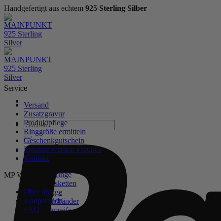
Handgefertigt aus echtem
925 Sterling Silber
Zum
Inhalt
springen
Service
Versand
Zusatzgravur
Produktpflege
Suchen
Ringgröße ermitteln
nach:
Geschenkgutschein
Freunde werben Freunde
WOMEN
Kontakt
NEW IN
Ohrringe
MP Welt
Halsketten
Über uns
Ringe
Kooperation
Armbänder
FAQ
Armreife
Fußketten