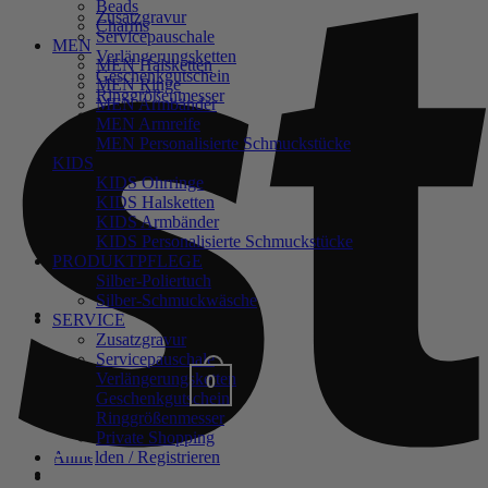
Beads
Zusatzgravur
Charms
Servicepauschale
MEN
Verlängerungsketten
MEN Halsketten
Geschenkgutschein
MEN Ringe
Ringgrößenmesser
MEN Armbänder
Private Shopping
MEN Armreife
MEN Personalisierte Schmuckstücke
KIDS
KIDS Ohrringe
KIDS Halsketten
KIDS Armbänder
KIDS Personalisierte Schmuckstücke
PRODUKTPFLEGE
Silber-Poliertuch
Silber-Schmuckwäsche
Anmelden / Registrieren
SERVICE
Zusatzgravur
Servicepauschale
Verlängerungsketten
0
Warenkorb /
0,00
€
Geschenkgutschein
Ringgrößenmesser
Private Shopping
Anmelden / Registrieren
0