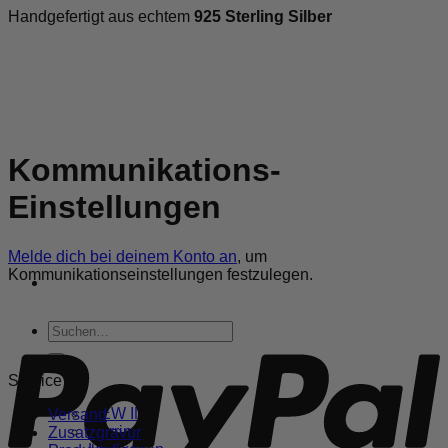
Handgefertigt aus echtem
925 Sterling Silber
Zum
Inhalt
springen
Kommunikations-
Einstellungen
Melde dich bei deinem Konto an
, um
Kommunikationseinstellungen festzulegen.
P
Suchen
nach:
Service
WOMEN
NEW IN
Versand
Ohrringe
Zusatzgravur