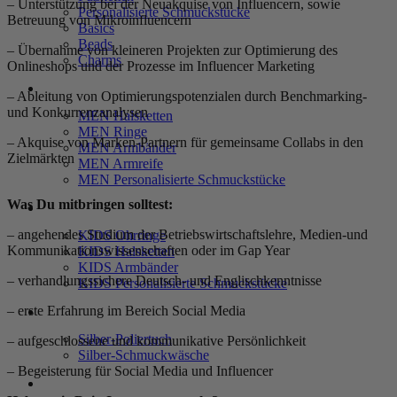
– Unterstützung bei der Neuakquise von Influencern, sowie
Personalisierte Schmuckstücke
Betreuung von Mikroinfluencern
Basics
Beads
– Übernahme von kleineren Projekten zur Optimierung des
Charms
Onlineshops und der Prozesse im Influencer Marketing
MEN
– Ableitung von Optimierungspotenzialen durch Benchmarking-
und Konkurrenzanalysen
MEN Halsketten
MEN Ringe
– Akquise von Marken-Partnern für gemeinsame Collabs in den
MEN Armbänder
Zielmärkten
MEN Armreife
MEN Personalisierte Schmuckstücke
Was Du mitbringen solltest:
KIDS
– angehendes Studium der Betriebswirtschaftslehre, Medien-und
KIDS Ohrringe
Kommunikationswissenschaften oder im Gap Year
KIDS Halsketten
KIDS Armbänder
– verhandlungssichere Deutsch- und Englischkenntnisse
KIDS Personalisierte Schmuckstücke
– erste Erfahrung im Bereich Social Media
PRODUKTPFLEGE
Silber-Poliertuch
– aufgeschlossene und kommunikative Persönlichkeit
Silber-Schmuckwäsche
– Begeisterung für Social Media und Influencer
SERVICE