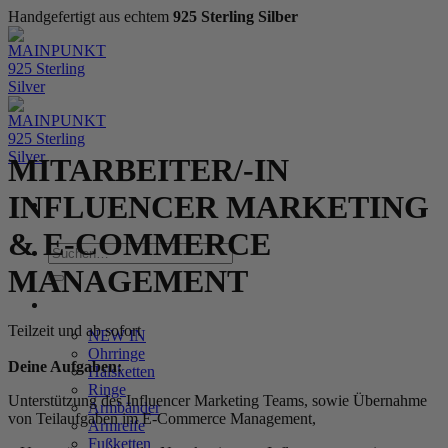
Handgefertigt aus echtem
925 Sterling Silber
Zum
Inhalt
springen
MITARBEITER/-IN
INFLUENCER MARKETING
& E-COMMERCE
Suchen
nach:
MANAGEMENT
WOMEN
Teilzeit und ab sofort
NEW IN
Ohrringe
Deine Aufgaben:
Halsketten
Ringe
Unterstützung des Influencer Marketing Teams, sowie Übernahme
Armbänder
von Teilaufgaben im E-Commerce Management,
Armreife
Fußketten