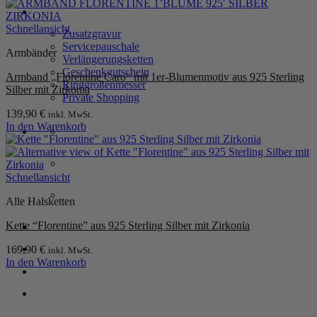
SERVICE
Schnellansicht
Zusatzgravur
Servicepauschale
Armbänder
Verlängerungsketten
Geschenkgutschein
Armband „Florentine Caro“ mit 1er-Blumenmotiv aus 925 Sterling
Ringgrößenmesser
Silber mit Zirkonia
Private Shopping
139,90
€
inkl. MwSt.
In den Warenkorb
Schnellansicht
Alle Halsketten
Kette “Florentine” aus 925 Sterling Silber mit Zirkonia
Anmelden / Registrieren
169,90
€
inkl. MwSt.
In den Warenkorb
Warenkorb /
0,00
€
0
P