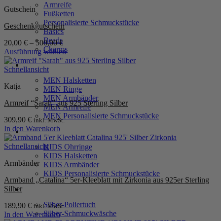
Armreife
Gutschein
Fußketten
Personalisierte Schmuckstücke
Geschenkgutschein
Basics
Beads
20,00
€
–
500,00
€
Charms
Ausführung wählen
Dieses
MEN
Produkt
Schnellansicht
weist
MEN Halsketten
Katja
mehrere
MEN Ringe
Varianten
MEN Armbänder
Armreif “Sarah” aus 925 Sterling Silber
auf.
MEN Armreife
Die
MEN Personalisierte Schmuckstücke
309,90
€
inkl. MwSt.
Optionen
In den Warenkorb
können
KIDS
auf
Schnellansicht
KIDS Ohrringe
der
KIDS Halsketten
Produktseite
Armbänder
KIDS Armbänder
gewählt
KIDS Personalisierte Schmuckstücke
werden
Armband „Catalina“ 5er-Kleeblatt mit Zirkonia aus 925er Sterling
Silber
PRODUKTPFLEGE
Silber-Poliertuch
189,90
€
inkl. MwSt.
Silber-Schmuckwäsche
In den Warenkorb