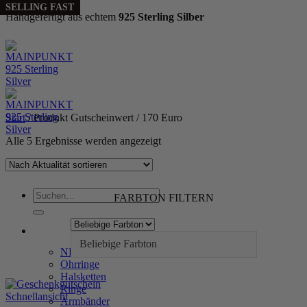
SELLING FAST
Handgefertigt aus echtem
925 Sterling Silber
Zum
Inhalt
springen
Start
/
Produkt Gutscheinwert
/
170 Euro
Nach
Alle 5 Ergebnisse werden angezeigt
Aktualität
sortiert
Suchen
FARBTON FILTERN
nach:
WOMEN
Beliebige Farbton
NEW IN
Ohrringe
Halsketten
Ringe
Schnellansicht
Armbänder