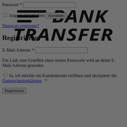
T
Erforderlich
Passwort
*
Angemeldet bleiben
Anmelden
Passwort vergessen?
Registrieren
Erforderlich
E-Mail-Adresse
*
Ein Link zum Erstellen eines neuen Passworts wird an deine E-
Mail-Adresse gesendet.
Ja, ich möchte ein Kundenkonto eröffnen und akzeptiere die
Erforderlich
Datenschutzerklärung
.
*
Registrieren