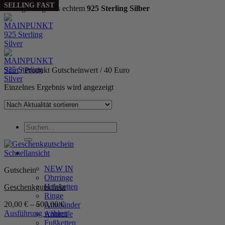
SELLING FAST
Handgefertigt aus echtem
925 Sterling Silber
Zum
Inhalt
springen
Start
/
Produkt Gutscheinwert
/
40 Euro
Einzelnes Ergebnis wird angezeigt
Suchen
nach:
Schnellansicht
WOMEN
NEW IN
Gutschein
Ohrringe
Halsketten
Geschenkgutschein
Ringe
20,00
€
–
500,00
€
Armbänder
Ausführung wählen
Armreife
Dieses
Fußketten