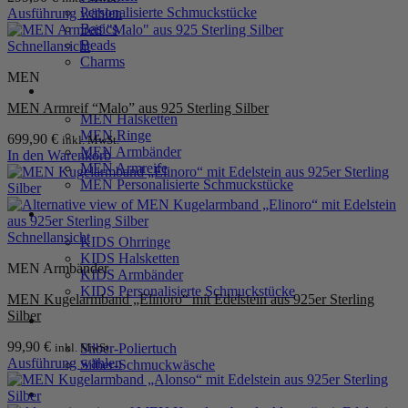
Personalisierte Schmuckstücke
Ausführung wählen
Dieses
Basics
Produkt
Beads
Schnellansicht
weist
Charms
MEN
mehrere
MEN
Varianten
MEN Armreif “Malo” aus 925 Sterling Silber
auf.
MEN Halsketten
Die
MEN Ringe
699,90
€
inkl. MwSt.
Optionen
MEN Armbänder
In den Warenkorb
können
MEN Armreife
auf
MEN Personalisierte Schmuckstücke
der
Produktseite
KIDS
gewählt
Schnellansicht
werden
KIDS Ohrringe
KIDS Halsketten
MEN Armbänder
KIDS Armbänder
KIDS Personalisierte Schmuckstücke
MEN Kugelarmband „Elinoro“ mit Edelstein aus 925er Sterling
Silber
PRODUKTPFLEGE
99,90
€
inkl. MwSt.
Silber-Poliertuch
Ausführung wählen
Silber-Schmuckwäsche
Dieses
SERVICE
Produkt