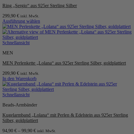
Ring „Sergio“ aus 925er Sterling Silber
299,90
€
inkl. MwSt.
Ausführung wählen
Dieses
Produkt
weist
mehrere
Schnellansicht
Varianten
MEN
auf.
Die
MEN Perlenkette „Lolana“ aus 925er Sterling Silber, goldplattiert
Optionen
können
209,90
€
inkl. MwSt.
auf
In den Warenkorb
der
Produktseite
gewählt
Schnellansicht
werden
Beads-Armbänder
Kugelarmband „Lolana“ mit Perlen & Edelstein aus 925er Sterling
Silber, goldplattiert
94,90
€
–
99,90
€
inkl. MwSt.