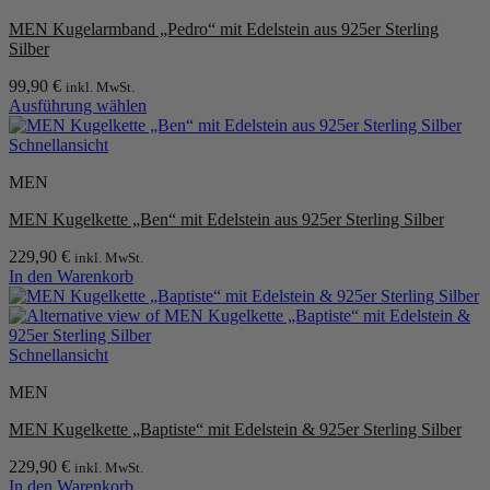
auf.
MEN Kugelarmband „Pedro“ mit Edelstein aus 925er Sterling
Die
Silber
Optionen
können
99,90
€
inkl. MwSt.
auf
Ausführung wählen
der
Dieses
Produktseite
Produkt
Schnellansicht
gewählt
weist
werden
MEN
mehrere
Varianten
MEN Kugelkette „Ben“ mit Edelstein aus 925er Sterling Silber
auf.
Die
229,90
€
inkl. MwSt.
Optionen
In den Warenkorb
können
auf
der
Produktseite
Schnellansicht
gewählt
werden
MEN
MEN Kugelkette „Baptiste“ mit Edelstein & 925er Sterling Silber
229,90
€
inkl. MwSt.
In den Warenkorb