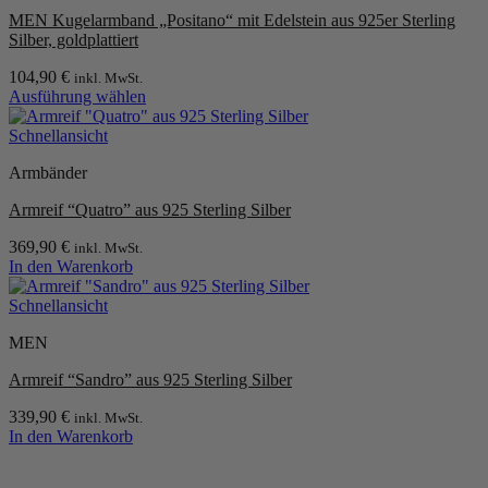
MEN Kugelarmband „Positano“ mit Edelstein aus 925er Sterling
Silber, goldplattiert
104,90
€
inkl. MwSt.
Ausführung wählen
Dieses
Produkt
Schnellansicht
weist
Armbänder
mehrere
Varianten
Armreif “Quatro” aus 925 Sterling Silber
auf.
Die
369,90
€
inkl. MwSt.
Optionen
In den Warenkorb
können
auf
Schnellansicht
der
Produktseite
MEN
gewählt
werden
Armreif “Sandro” aus 925 Sterling Silber
339,90
€
inkl. MwSt.
In den Warenkorb
P