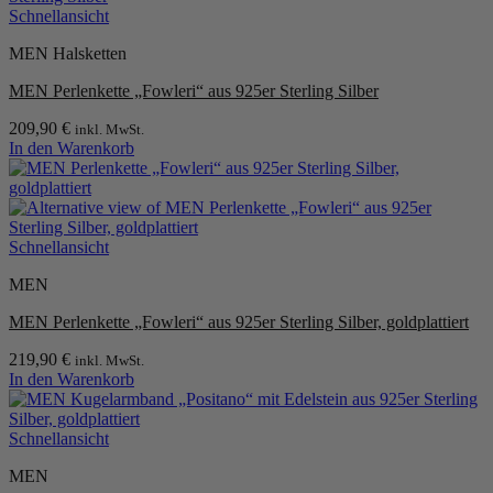
mehrere
Schnellansicht
Varianten
MEN Halsketten
auf.
Die
MEN Perlenkette „Fowleri“ aus 925er Sterling Silber
Optionen
können
209,90
€
inkl. MwSt.
auf
In den Warenkorb
der
Produktseite
gewählt
werden
Schnellansicht
MEN
MEN Perlenkette „Fowleri“ aus 925er Sterling Silber, goldplattiert
219,90
€
inkl. MwSt.
In den Warenkorb
Schnellansicht
MEN