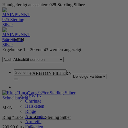
Handgefertigt aus echtem
925 Sterling Silber
Zum
Inhalt
springen
Start
/
MEN
Nach
Ergebnisse 1 – 20 von 43 werden angezeigt
Aktualität
sortiert
Suchen
FARBTON FILTERN
nach:
WOMEN
NEW IN
Schnellansicht
Ohrringe
Halsketten
MEN
Ringe
Armbänder
Ring “Luca” aus 925er Sterling Silber
Armreife
Fußketten
299,90
€
inkl. MwSt.