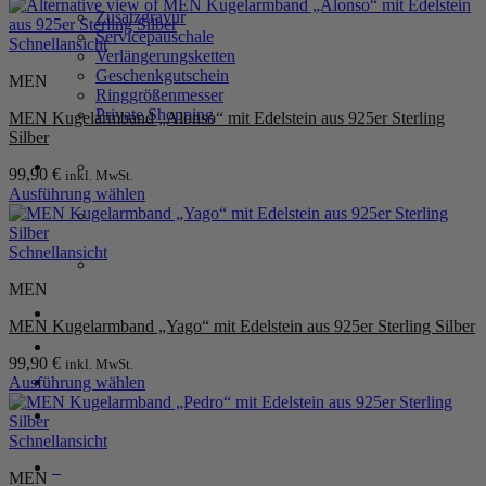
weist
Zusatzgravur
mehrere
Servicepauschale
Varianten
Schnellansicht
Verlängerungsketten
auf.
Geschenkgutschein
MEN
Die
Ringgrößenmesser
Optionen
Private Shopping
MEN Kugelarmband „Alonso“ mit Edelstein aus 925er Sterling
können
Silber
auf
der
99,90
€
inkl. MwSt.
Produktseite
Ausführung wählen
gewählt
Dieses
werden
Produkt
weist
Schnellansicht
mehrere
MEN
Varianten
auf.
Anmelden / Registrieren
MEN Kugelarmband „Yago“ mit Edelstein aus 925er Sterling Silber
Die
Optionen
99,90
€
inkl. MwSt.
können
Warenkorb /
0,00
€
0
Ausführung wählen
auf
Dieses
der
Produkt
Produktseite
weist
Schnellansicht
gewählt
mehrere
werden
0
MEN
Varianten