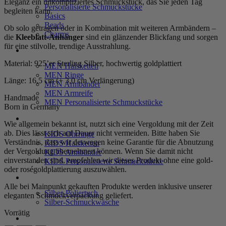
Eleganz ein unkompliziertes Schmuckstück, das Sie jeden Tag
Personalisierte Schmuckstücke
begleiten kann.
Basics
Beads
Ob solo getragen oder in Kombination mit weiteren Armbändern –
Charms
die
Kleeblatt-Anhänger
sind ein glänzender Blickfang und sorgen
für eine stilvolle, trendige Ausstrahlung.
MEN
Material: 925’er Sterling Silber, hochwertig goldplattiert
MEN Halsketten
MEN Ringe
Länge: 16,5 cm (+ 3,0 cm Verlängerung)
MEN Armbänder
MEN Armreife
Handmade
MEN Personalisierte Schmuckstücke
Born in Germany
KIDS
Wie allgemein bekannt ist, nutzt sich eine Vergoldung mit der Zeit
ab. Dies lässt sich auf Dauer nicht vermeiden. Bitte haben Sie
KIDS Ohrringe
Verständnis, dass wir deswegen keine Garantie für die Abnutzung
KIDS Halsketten
der Vergoldung übernehmen können. Wenn Sie damit nicht
KIDS Armbänder
einverstanden sind, empfehlen wir dieses Produkt ohne eine gold-
KIDS Personalisierte Schmuckstücke
oder roségoldplattierung auszuwählen.
PRODUKTPFLEGE
Alle bei Mainpunkt gekauften Produkte werden inklusive unserer
Silber-Poliertuch
eleganten Schmuckverpackung geliefert.
Silber-Schmuckwäsche
Vorrätig
SERVICE