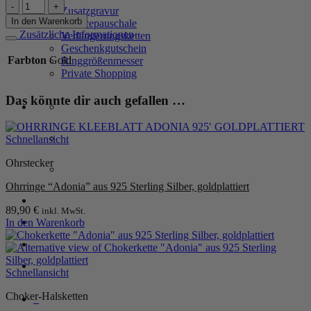
Armband
Zusatzgravur
„Adonia“
In den Warenkorb
Servicepauschale
mit
Zusätzliche Informationen
Verlängerungsketten
3er-
Geschenkgutschein
Blumenmotiv
Farbton
Gold
Ringgrößenmesser
aus
Private Shopping
925er
Sterling
Das könnte dir auch gefallen …
Silber,
goldplattiert
Menge
Schnellansicht
Ohrstecker
Ohrringe “Adonia” aus 925 Sterling Silber, goldplattiert
Anmelden / Registrieren
89,90
€
inkl. MwSt.
In den Warenkorb
Warenkorb /
0,00
€
0
Schnellansicht
Choker-Halsketten
0