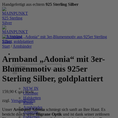
Handgefertigt aus echtem
925 Sterling Silber
Zum
Inhalt
springen
Start
/
Armbänder
Armband „Adonia“ mit 3er-
Suchen
Blumenmotiv aus 925er
nach:
Sterling Silber, goldplattiert
WOMEN
NEW IN
159,90
€
inkl. MwSt.
Ohrringe
Halsketten
zzgl.
Versandkosten
Ringe
Armbänder
Unser
Armband Adonia
schmiegt sich sanft an Ihre Haut. Es
Armreife
besticht durch seine
filigrane Optik
und ist dank seiner zeitlosen
Fußketten