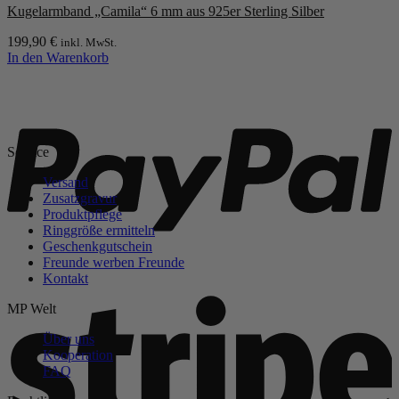
Kugelarmband „Camila“ 6 mm aus 925er Sterling Silber
auf.
Die
199,90
€
inkl. MwSt.
Optionen
In den Warenkorb
können
auf
P
der
Produktseite
gewählt
werden
Service
Versand
Zusatzgravur
Produktpflege
Ringgröße ermitteln
Geschenkgutschein
Freunde werben Freunde
Kontakt
S
MP Welt
Über uns
Kooperation
FAQ