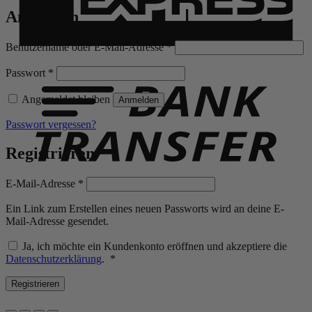
Anmelden
Erforderlich
Benutzername oder E-Mail-Adresse
*
B
T
Erforderlich
Passwort
*
Angemeldet bleiben
Anmelden
Passwort vergessen?
Registrieren
Erforderlich
E-Mail-Adresse
*
Ein Link zum Erstellen eines neuen Passworts wird an deine E-
Mail-Adresse gesendet.
Ja, ich möchte ein Kundenkonto eröffnen und akzeptiere die
Erforderlich
Datenschutzerklärung
.
*
Registrieren