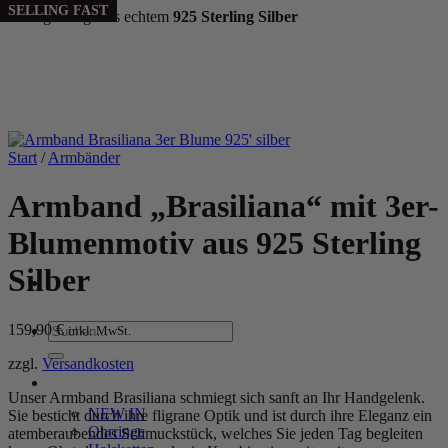
SELLING FAST
Handgefertigt aus echtem
925 Sterling Silber
Zum
Inhalt
springen
Start
/
Armbänder
Armband „Brasiliana“ mit 3er-
Blumenmotiv aus 925 Sterling
Silber
Suchen
159,90
€
inkl. MwSt.
nach:
zzgl.
Versandkosten
WOMEN
Unser Armband Brasiliana schmiegt sich sanft an Ihr Handgelenk.
NEW IN
Sie besticht durch ihre fligrane Optik und ist durch ihre Eleganz ein
Ohrringe
atemberaubendes Schmuckstück, welches Sie jeden Tag begleiten