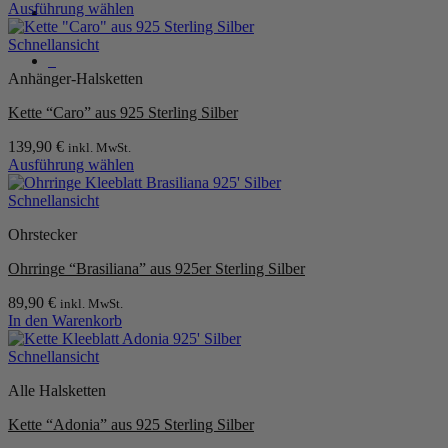
Ausführung wählen
Dieses
Produkt
Schnellansicht
0
weist
Anhänger-Halsketten
mehrere
Varianten
Kette “Caro” aus 925 Sterling Silber
auf.
Die
139,90
€
inkl. MwSt.
Optionen
Ausführung wählen
können
Dieses
auf
Produkt
Schnellansicht
der
weist
Produktseite
Ohrstecker
mehrere
gewählt
Varianten
werden
Ohrringe “Brasiliana” aus 925er Sterling Silber
auf.
Die
89,90
€
inkl. MwSt.
Optionen
In den Warenkorb
können
auf
Schnellansicht
der
Produktseite
Alle Halsketten
gewählt
werden
Kette “Adonia” aus 925 Sterling Silber