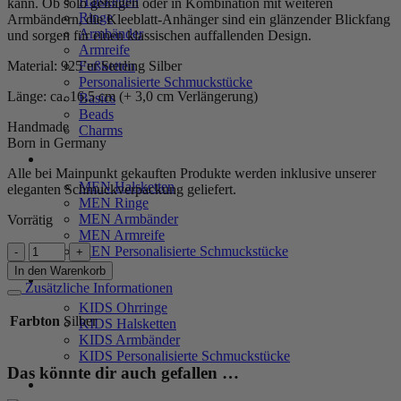
Halsketten
kann. Ob solo getragen oder in Kombination mit weiteren
Ringe
Armbändern, die Kleeblatt-Anhänger sind ein glänzender Blickfang
Armbänder
und sorgen für einen klassischen auffallenden Design.
Armreife
Material: 925’er Sterling Silber
Fußketten
Personalisierte Schmuckstücke
Länge: ca. 16,5 cm (+ 3,0 cm Verlängerung)
Basics
Beads
Handmade
Charms
Born in Germany
MEN
Alle bei Mainpunkt gekauften Produkte werden inklusive unserer
MEN Halsketten
eleganten Schmuckverpackung geliefert.
MEN Ringe
MEN Armbänder
Vorrätig
MEN Armreife
Armband
MEN Personalisierte Schmuckstücke
„Brasiliana“
In den Warenkorb
KIDS
mit
Zusätzliche Informationen
3er-
KIDS Ohrringe
Blumenmotiv
Farbton
Silber
KIDS Halsketten
aus
KIDS Armbänder
925
KIDS Personalisierte Schmuckstücke
Sterling
Das könnte dir auch gefallen …
Silber
PRODUKTPFLEGE
Menge