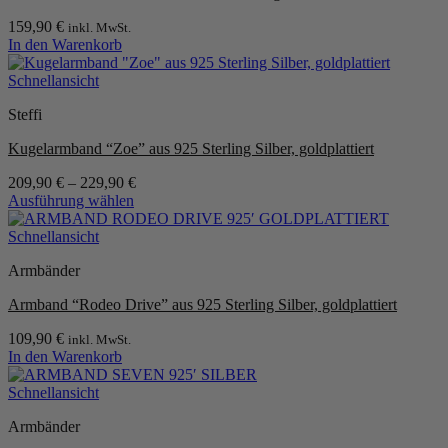
Die
159,90
€
inkl. MwSt.
Optionen
In den Warenkorb
können
auf
Schnellansicht
der
Produktseite
Steffi
gewählt
werden
Kugelarmband “Zoe” aus 925 Sterling Silber, goldplattiert
209,90
€
–
229,90
€
Ausführung wählen
Dieses
Produkt
Schnellansicht
weist
Armbänder
mehrere
Varianten
Armband “Rodeo Drive” aus 925 Sterling Silber, goldplattiert
auf.
Die
109,90
€
inkl. MwSt.
Optionen
In den Warenkorb
können
auf
Schnellansicht
der
Produktseite
Armbänder
gewählt