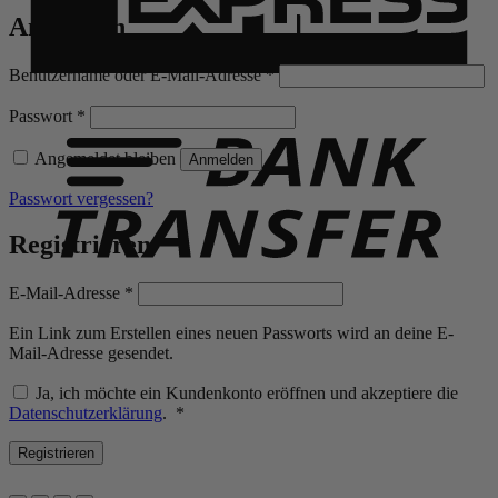
Anmelden
Erforderlich
Benutzername oder E-Mail-Adresse
*
B
T
Erforderlich
Passwort
*
Angemeldet bleiben
Anmelden
Passwort vergessen?
Registrieren
Erforderlich
E-Mail-Adresse
*
Ein Link zum Erstellen eines neuen Passworts wird an deine E-
Mail-Adresse gesendet.
Ja, ich möchte ein Kundenkonto eröffnen und akzeptiere die
Erforderlich
Datenschutzerklärung
.
*
Registrieren