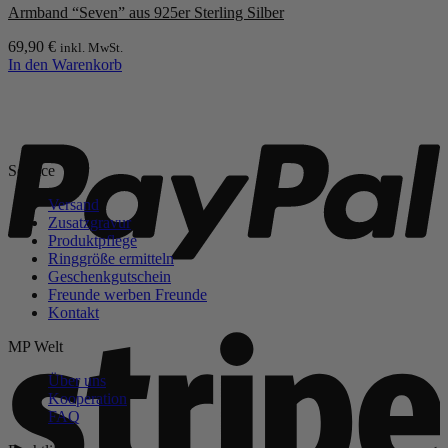
werden
Armband “Seven” aus 925er Sterling Silber
69,90
€
inkl. MwSt.
In den Warenkorb
P
Service
Versand
Zusatzgravur
Produktpflege
Ringgröße ermitteln
Geschenkgutschein
Freunde werben Freunde
Kontakt
S
MP Welt
Über uns
Kooperation
FAQ