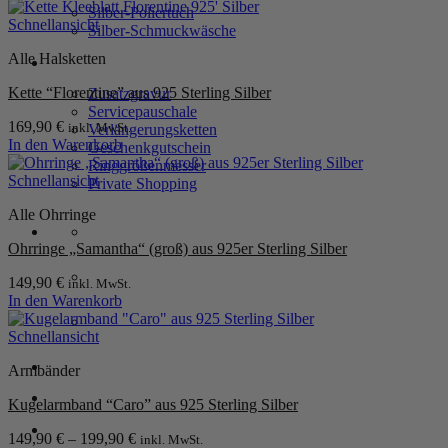
Silber-Poliertuch
Schnellansicht
Silber-Schmuckwäsche
Alle Halsketten
SERVICE
Kette “Florentine” aus 925 Sterling Silber
Zusatzgravur
Servicepauschale
169,90
€
inkl. MwSt.
Verlängerungsketten
In den Warenkorb
Geschenkgutschein
Ringgrößenmesser
Schnellansicht
Private Shopping
Alle Ohrringe
Ohrringe „Samantha“ (groß) aus 925er Sterling Silber
149,90
€
inkl. MwSt.
In den Warenkorb
Schnellansicht
Anmelden / Registrieren
Armbänder
Kugelarmband “Caro” aus 925 Sterling Silber
Warenkorb /
0,00
€
0
149,90
€
–
199,90
€
inkl. MwSt.