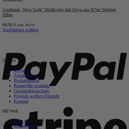
mehrere
Varianten
Armband „New York“ Multicolor mit Onyx aus 925er Sterling
auf.
Silber
Die
Optionen
69,90
€
inkl. MwSt.
können
Ausführung wählen
auf
Dieses
der
Produkt
P
Produktseite
weist
gewählt
mehrere
werden
Varianten
Service
auf.
Die
Versand
Optionen
Zusatzgravur
können
Produktpflege
auf
Ringgröße ermitteln
der
Geschenkgutschein
Produktseite
Freunde werben Freunde
gewählt
Kontakt
werden
S
MP Welt
Über uns
Kooperation