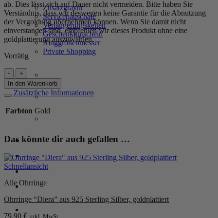
ab. Dies lässt sich auf Dauer nicht vermeiden. Bitte haben Sie
Zusatzgravur
Verständnis, dass wir deswegen keine Garantie für die Abnutzung
Servicepauschale
der Vergoldung übernehmen können. Wenn Sie damit nicht
Verlängerungsketten
einverstanden sind, empfehlen wir dieses Produkt ohne eine
Geschenkgutschein
goldplattierung auszuwählen.
Ringgrößenmesser
Private Shopping
Vorrätig
Armband
„Venice“
In den Warenkorb
aus
Zusätzliche Informationen
925er
Sterling
Farbton
Gold
Silber,
goldplattiert
Menge
Das könnte dir auch gefallen …
Anmelden / Registrieren
Schnellansicht
Warenkorb /
0,00
€
0
Alle Ohrringe
Ohrringe “Diera” aus 925 Sterling Silber, goldplattiert
0
79,90
€
inkl. MwSt.