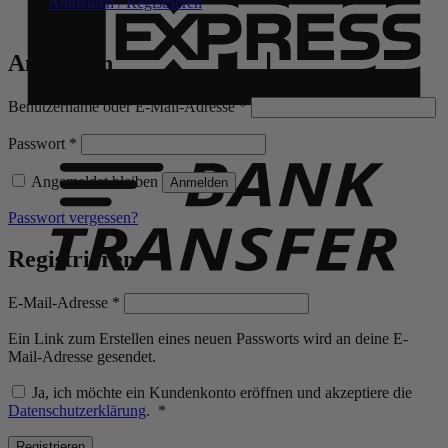
Anmelden / Registrieren
Anmelden
Erforderlich
Benutzername oder E-Mail-Adresse
*
B
T
Erforderlich
Passwort
*
Angemeldet bleiben
Anmelden
Passwort vergessen?
Registrieren
Erforderlich
E-Mail-Adresse
*
Ein Link zum Erstellen eines neuen Passworts wird an deine E-
Mail-Adresse gesendet.
Ja, ich möchte ein Kundenkonto eröffnen und akzeptiere die
Erforderlich
Datenschutzerklärung
.
*
Registrieren