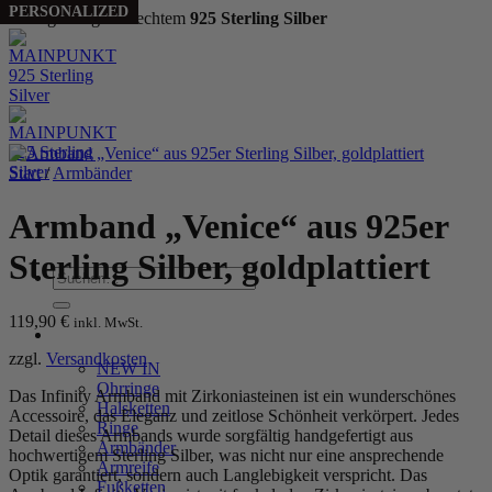
PERSONALIZED
Handgefertigt aus echtem
925 Sterling Silber
Zum
Inhalt
springen
Start
/
Armbänder
Armband „Venice“ aus 925er
Sterling Silber, goldplattiert
Suchen
nach:
119,90
€
inkl. MwSt.
WOMEN
zzgl.
Versandkosten
NEW IN
Ohrringe
Das Infinity Armband mit Zirkoniasteinen ist ein wunderschönes
Halsketten
Accessoire, das Eleganz und zeitlose Schönheit verkörpert. Jedes
Ringe
Detail dieses Armbands wurde sorgfältig handgefertigt aus
Armbänder
hochwertigem Sterling Silber, was nicht nur eine ansprechende
Armreife
Optik garantiert, sondern auch Langlebigkeit verspricht. Das
Fußketten