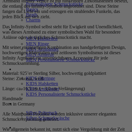
Armband Infinity Venice ist mit funkelnden Zirkoniasteinen besetzt,
Personalisierte Schmuckstücke
die entlang des Infinity-Symbols angeordnet sind. Diese Steine
Basics
fangen das Licht ein und erzeugen ein strahlendes Funkeln, das
Beads
jeden Blick auf sich zieht.
Charms
Das Infinity-Symbol selbst steht für Ewigkeit und Unendlichkeit,
MEN
was dieses Armband zu einer symbolischen Wahl für besondere
Anlässe oder als tägliches Schmuckstück macht.
MEN Halsketten
MEN Ringe
Mit seiner einzigartigen Kombination aus handgefertigtem Design,
MEN Armbänder
hochwertigen Materialien und zeitlosem Symbolismus ist dieses
MEN Armreife
Infinity Armband ein unverzichtbares Accessoire für jede
MEN Personalisierte Schmuckstücke
Schmucksammlung.
KIDS
Material: 925’er Sterling Silber, hochwertig goldplattiert
KIDS Ohrringe
Steine: Zirkonia, weiß
KIDS Halsketten
Länge: ca. 16,5 cm (+ 3,0 cm Verlängerung)
KIDS Armbänder
KIDS Personalisierte Schmuckstücke
Handmade
PRODUKTPFLEGE
Born in Germany
Silber-Poliertuch
Alle Mainpunkt Produkte werden inklusive unserer eleganten
Silber-Schmuckwäsche
Schmuckverpackung geliefert.
SERVICE
Wie allgemein bekannt ist, nutzt sich eine Vergoldung mit der Zeit