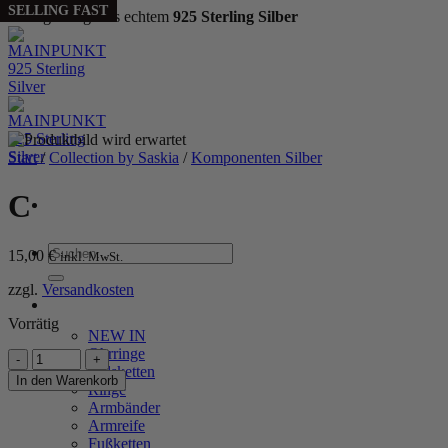
SELLING FAST
Handgefertigt aus echtem
925 Sterling Silber
Zum
Inhalt
springen
Start
/
Collection by Saskia
/
Komponenten Silber
C
Suchen
15,00
€
inkl. MwSt.
nach:
zzgl.
Versandkosten
WOMEN
Vorrätig
NEW IN
Ohrringe
C
Halsketten
Menge
In den Warenkorb
Ringe
Armbänder
P
Armreife
Fußketten