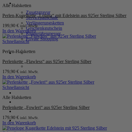
SERVICE
Alle Halsketten
Zusatzgravur
Perlen-Kugelkette „Lolana“ mit Edelstein aus 925er Sterling Silber
Servicepauschale
Verlängerungsketten
199,90
€
inkl. MwSt.
Geschenkgutschein
In den Warenkorb
Ringgrößenmesser
Private Shopping
Schnellansicht
Perlen-Halsketten
Perlenkette „Flawless“ aus 925er Sterling Silber
179,90
€
inkl. MwSt.
In den Warenkorb
Schnellansicht
Anmelden / Registrieren
Alle Halsketten
Perlenkette „Fowleri“ aus 925er Sterling Silber
Warenkorb /
0,00
€
0
179,90
€
inkl. MwSt.
In den Warenkorb