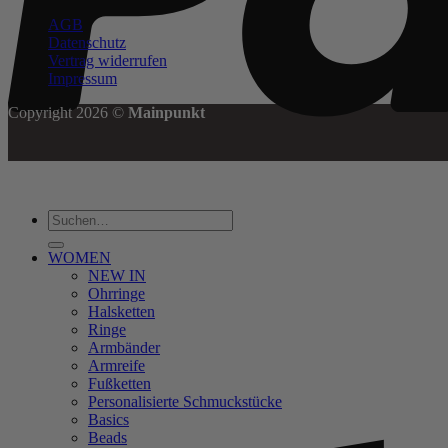
AGB
Datenschutz
Vertrag widerrufen
Impressum
Copyright 2026 ©
Mainpunkt
Suchen
nach:
WOMEN
NEW IN
Ohrringe
Halsketten
Ringe
Armbänder
Armreife
Fußketten
Personalisierte Schmuckstücke
Basics
Beads