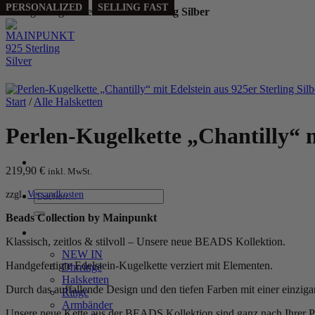
PERSONALIZED
SELLING FAST
Handgefertigt aus echtem
925 Sterling Silber
Zum
Inhalt
springen
Start
/
Alle Halsketten
Perlen-Kugelkette „Chantilly“ m
219,90
€
inkl. MwSt.
zzgl.
Versandkosten
Suchen
nach:
Beads Collection by Mainpunkt
WOMEN
Klassisch, zeitlos & stilvoll – Unsere neue BEADS Kollektion.
NEW IN
Handgefertigte Edelstein-Kugelkette verziert mit Elementen.
Ohrringe
Halsketten
Durch das auffallende Design und den tiefen Farben mit einer einzi
Ringe
Armbänder
Unsere neue Kette aus der BEADS Kollektion sind ganz nach Ihrer Pe