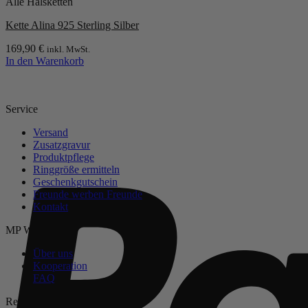
Alle Halsketten
gewählt
werden
Kette Alina 925 Sterling Silber
169,90
€
inkl. MwSt.
In den Warenkorb
Service
Versand
Zusatzgravur
Produktpflege
Ringgröße ermitteln
Geschenkgutschein
Freunde werben Freunde
Kontakt
MP Welt
Über uns
Kooperation
FAQ
Rechtliches