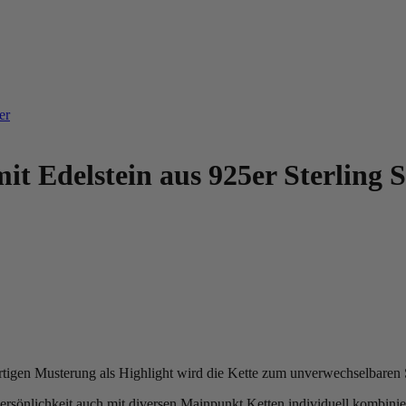
it Edelstein aus 925er Sterling S
gartigen Musterung als Highlight wird die Kette zum unverwechselbare
rsönlichkeit auch mit diversen Mainpunkt Ketten individuell kombinie