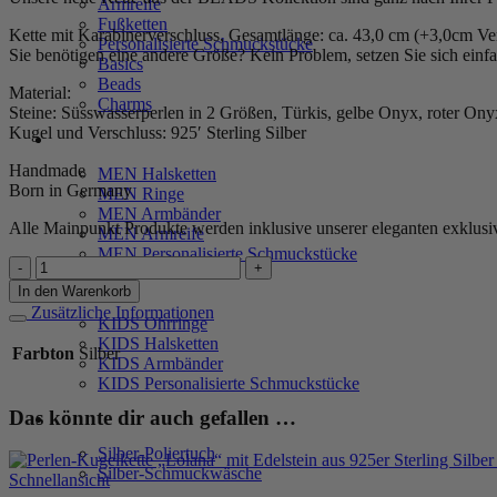
Armreife
Fußketten
Kette mit Karabinerverschluss, Gesamtlänge: ca. 43,0 cm (+3,0cm Ve
Personalisierte Schmuckstücke
Sie benötigen eine andere Größe? Kein Problem, setzen Sie sich einf
Basics
Beads
Material:
Charms
Steine: Süsswasserperlen in 2 Größen, Türkis, gelbe Onyx, roter On
Kugel und Verschluss: 925′ Sterling Silber
MEN
Handmade
MEN Halsketten
Born in Germany
MEN Ringe
MEN Armbänder
Alle Mainpunkt Produkte werden inklusive unserer eleganten exklus
MEN Armreife
MEN Personalisierte Schmuckstücke
Perlen-
Kugelkette
KIDS
In den Warenkorb
„Chantilly“
Zusätzliche Informationen
KIDS Ohrringe
mit
KIDS Halsketten
Edelstein
Farbton
Silber
KIDS Armbänder
aus
KIDS Personalisierte Schmuckstücke
925er
Sterling
Das könnte dir auch gefallen …
PRODUKTPFLEGE
Silber
Menge
Silber-Poliertuch
Silber-Schmuckwäsche
Schnellansicht