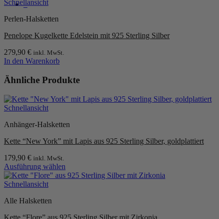
Schnellansicht
0
Perlen-Halsketten
Penelope Kugelkette Edelstein mit 925 Sterling Silber
279,90
€
inkl. MwSt.
In den Warenkorb
Ähnliche Produkte
Schnellansicht
Anhänger-Halsketten
Kette “New York” mit Lapis aus 925 Sterling Silber, goldplattiert
179,90
€
inkl. MwSt.
Ausführung wählen
Dieses
Produkt
Schnellansicht
weist
Alle Halsketten
mehrere
Varianten
Kette “Flore” aus 925 Sterling Silber mit Zirkonia
auf.