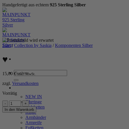
Handgefertigt aus echtem
925 Sterling Silber
Zum
Inhalt
springen
Start
/
Collection by Saskia
/
Komponenten Silber
♥
Suchen
15,00
€
inkl. MwSt.
nach:
zzgl.
Versandkosten
WOMEN
Vorrätig
NEW IN
Ohrringe
♥
Halsketten
Menge
In den Warenkorb
Ringe
Armbänder
P
Armreife
Fußketten