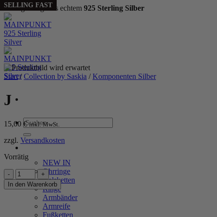
SELLING FAST
Handgefertigt aus echtem
925 Sterling Silber
Zum
Inhalt
springen
Start
/
Collection by Saskia
/
Komponenten Silber
J
Suchen
15,00
€
inkl. MwSt.
nach:
zzgl.
Versandkosten
WOMEN
Vorrätig
NEW IN
Ohrringe
J
Halsketten
Menge
In den Warenkorb
Ringe
Armbänder
P
Armreife
Fußketten