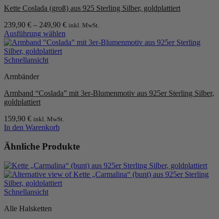
Kette Coslada (groß) aus 925 Sterling Silber, goldplattiert
239,90
€
–
249,90
€
inkl. MwSt.
Ausführung wählen
Dieses
Produkt
weist
Schnellansicht
mehrere
Armbänder
Varianten
auf.
Armband “Coslada” mit 3er-Blumenmotiv aus 925er Sterling Silber,
Die
goldplattiert
Optionen
können
159,90
€
inkl. MwSt.
auf
In den Warenkorb
der
Produktseite
Ähnliche Produkte
gewählt
werden
Schnellansicht
Alle Halsketten