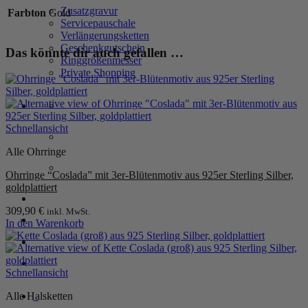
Blumenmotiv
Zusatzgravur
Farbton
Gold
aus
Servicepauschale
925
Verlängerungsketten
Sterling
Geschenkgutschein
Das könnte dir auch gefallen …
Silber,
Ringgrößenmesser
goldplattiert
Private Shopping
Menge
Schnellansicht
Alle Ohrringe
Ohrringe “Coslada” mit 3er-Blütenmotiv aus 925er Sterling Silber,
goldplattiert
Anmelden / Registrieren
309,90
€
inkl. MwSt.
In den Warenkorb
Warenkorb /
0,00
€
0
Schnellansicht
0
Alle Halsketten