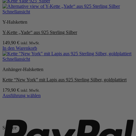
auf
der
Schnellansicht
Produktseite
gewählt
Y-Halsketten
werden
Y-Kette „Yade“ aus 925 Sterling Silber
149,90
€
inkl. MwSt.
In den Warenkorb
Schnellansicht
Anhänger-Halsketten
Kette “New York” mit Lapis aus 925 Sterling Silber, goldplattiert
179,90
€
inkl. MwSt.
Ausführung wählen
Dieses
Produkt
P
weist
mehrere
Varianten
Service
auf.
Die