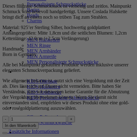
Personalisierte Schmuckstücke
Dieses filigrane Schmuckstück ist vielseitig und zeitlos. Mainpunkt
Basics
Schmuck wird liebevoll handgefertigt. Unsere Coslada Halskette
Beads
bringt dich an einem noch so trüben Tag zum Strahlen.
Charms
Material: 925’er Sterling Silber, hochwertig goldplattiert
MEN
Anhängergrößen: Mitte 1,8cm und die seitlichen Blumen: 1,2cm
Kettenlänge: 42,0cm (+2,5cm Verlängerung)
MEN Halsketten
MEN Ringe
Handmade
MEN Armbänder
Born in Germany
MEN Armreife
MEN Personalisierte Schmuckstücke
Alle bei Mainpunkt gekauften Produkte werden inklusive unserer
eleganten Schmuckverpackung geliefert.
KIDS
Wie allgemein bekannt ist, nutzt sich eine Vergoldung mit der Zeit
KIDS Ohrringe
ab. Dies lässt sich auf Dauer nicht vermeiden. Bitte haben Sie
KIDS Halsketten
Verständnis, dass wir deswegen keine Garantie für die Abnutzung
KIDS Armbänder
der Vergoldung übernehmen können. Wenn Sie damit nicht
KIDS Personalisierte Schmuckstücke
einverstanden sind, empfehlen wir dieses Produkt ohne eine gold-
PRODUKTPFLEGE
oder roségoldplattierung auszuwählen.
Silber-Poliertuch
Kette
Silber-Schmuckwäsche
"Coslada"
In den Warenkorb
mit
Zusätzliche Informationen
SERVICE
3er-