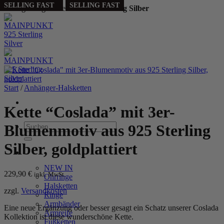
PERSONALIZED
SELLING FAST
SELLING FAST
Handgefertigt aus echtem
925 Sterling Silber
Zum
Inhalt
springen
Start
/
Anhänger-Halsketten
Kette “Coslada” mit 3er-
Suchen
Blumenmotiv aus 925 Sterling
nach:
Silber, goldplattiert
WOMEN
NEW IN
229,90
€
inkl. MwSt.
Ohrringe
Halsketten
zzgl.
Versandkosten
Ringe
Armbänder
Eine neue Ergänzung oder besser gesagt ein Schatz unserer Coslada
Armreife
Kollektion ist diese wunderschöne Kette.
Fußketten