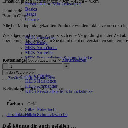
Erhältlich in den Kettenlängen: 40cm – 42cm – 45cm
Personalisierte Schmuckstücke
Basics
Handmade
Beads
Born in Germany
Charms
Alle bei Mainpunkt gekauften Produkte werden inklusive unserer ele
MEN
Wie allgemein bekannt ist, nutzt sich eine Vergoldung mit der Zeit a
MEN Halsketten
übernehmen können. Wenn Sie damit nicht einverstanden sind, empfeh
MEN Ringe
MEN Armbänder
MEN Armreife
MEN Personalisierte Schmuckstücke
Kettenlänge
Zurücksetzen
Kette
KIDS
"Divine"
In den Warenkorb
KIDS Ohrringe
aus
Zusätzliche Informationen
KIDS Halsketten
925
KIDS Armbänder
Sterling
Kettenlänge
40cm, 42 cm, 45 cm
KIDS Personalisierte Schmuckstücke
Silber,
goldplattiert
PRODUKTPFLEGE
Menge
Farbton
Gold
Silber-Poliertuch
Silber-Schmuckwäsche
Produktsicherheit
SERVICE
Das könnte dir auch gefallen …