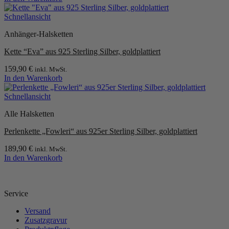
können
auf
Schnellansicht
der
Produktseite
Anhänger-Halsketten
gewählt
werden
Kette “Eva” aus 925 Sterling Silber, goldplattiert
159,90
€
inkl. MwSt.
In den Warenkorb
Schnellansicht
Alle Halsketten
Perlenkette „Fowleri“ aus 925er Sterling Silber, goldplattiert
189,90
€
inkl. MwSt.
In den Warenkorb
Service
Versand
Zusatzgravur