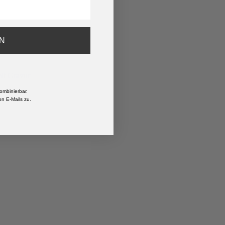
N
ombinierbar.
n E-Mails zu.