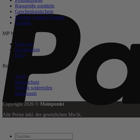
Produktpflege
Ringgröße ermitteln
Geschenkgutschein
Freunde werben Freunde
Kontakt
MP Welt
Über uns
Kooperation
FAQ
Rechtliches
AGB
Datenschutz
Vertrag widerrufen
Impressum
Copyright 2026 ©
Mainpunkt
Alle Preise inkl. der gesetzlichen MwSt.
Suchen