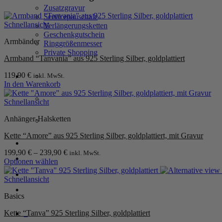
Zusatzgravur
Servicepauschale
Schnellansicht
Verlängerungsketten
Geschenkgutschein
Armbänder
Ringgrößenmesser
Private Shopping
Armband “Tanvania” aus 925 Sterling Silber, goldplattiert
119,90
€
inkl. MwSt.
In den Warenkorb
Schnellansicht
Anhänger-Halsketten
Kette “Amore” aus 925 Sterling Silber, goldplattiert, mit Gravur
Anmelden / Registrieren
199,90
€
–
239,90
€
inkl. MwSt.
Optionen wählen
Dieses
Warenkorb /
0,00
€
0
Produkt
Schnellansicht
weist
Basics
mehrere
Varianten
Kette “Tanva” 925 Sterling Silber, goldplattiert
0
auf.