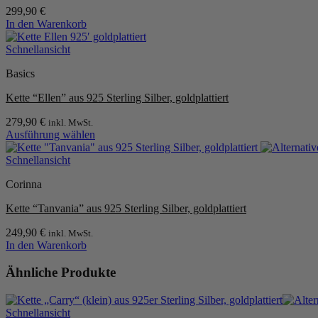
Die
299,90
€
Optionen
In den Warenkorb
können
auf
Schnellansicht
der
Produktseite
Basics
gewählt
werden
Kette “Ellen” aus 925 Sterling Silber, goldplattiert
279,90
€
inkl. MwSt.
Ausführung wählen
Dieses
Produkt
Schnellansicht
weist
Corinna
mehrere
Varianten
Kette “Tanvania” aus 925 Sterling Silber, goldplattiert
auf.
Die
249,90
€
inkl. MwSt.
Optionen
In den Warenkorb
können
auf
Ähnliche Produkte
der
Produktseite
gewählt
werden
Schnellansicht