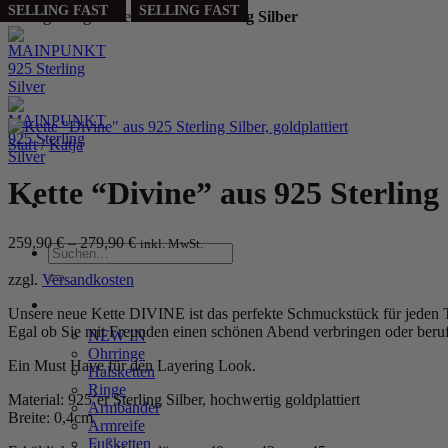
PERSONALIZED
PERSONALIZED
PERSONALIZED
SELLING FAST
SELLING FAST
SELLING FAST
Handgefertigt aus echtem
925 Sterling Silber
Zum
Inhalt
springen
Start
/
Katja
Kette “Divine” aus 925 Sterling S
259,90
€
–
279,90
€
inkl. MwSt.
Suchen
nach:
zzgl.
Versandkosten
WOMEN
Unsere neue Kette DIVINE
ist
das
perfekte
Schmuckstück
für
jeden
E
gal
ob
Sie
mit
Freunden
einen schönen Abend verbringen
oder
beruf
NEW IN
Ohrringe
Ein Must Have für den Layering Look.
Halsketten
Ringe
Material: 925’er Sterling Silber, hochwertig goldplattiert
Armbänder
Breite: 0,4cm
Armreife
Fußketten