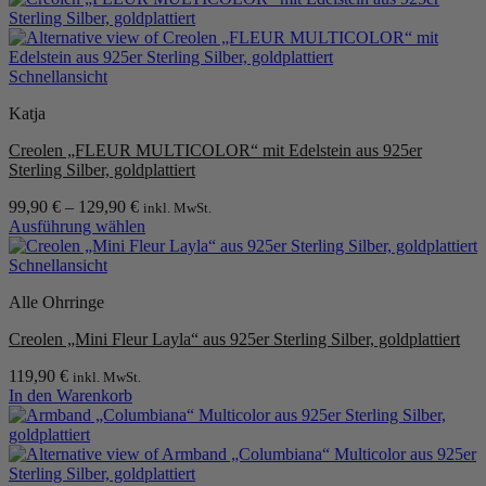
Schnellansicht
Katja
Creolen „FLEUR MULTICOLOR“ mit Edelstein aus 925er
Sterling Silber, goldplattiert
99,90
€
–
129,90
€
inkl. MwSt.
Ausführung wählen
Dieses
Produkt
Schnellansicht
weist
Alle Ohrringe
mehrere
Varianten
Creolen „Mini Fleur Layla“ aus 925er Sterling Silber, goldplattiert
auf.
Die
119,90
€
inkl. MwSt.
Optionen
In den Warenkorb
können
auf
der
Produktseite
gewählt