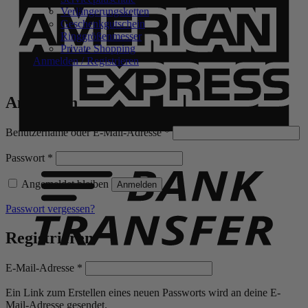
E
Verlängerungsketten
Geschenkgutschein
Ringgrößenmesser
Private Shopping
Anmelden / Registrieren
Anmelden
Erforderlich
Benutzername oder E-Mail-Adresse
*
B
T
Erforderlich
Passwort
*
Angemeldet bleiben
Anmelden
Passwort vergessen?
Registrieren
Erforderlich
E-Mail-Adresse
*
Ein Link zum Erstellen eines neuen Passworts wird an deine E-
Mail-Adresse gesendet.