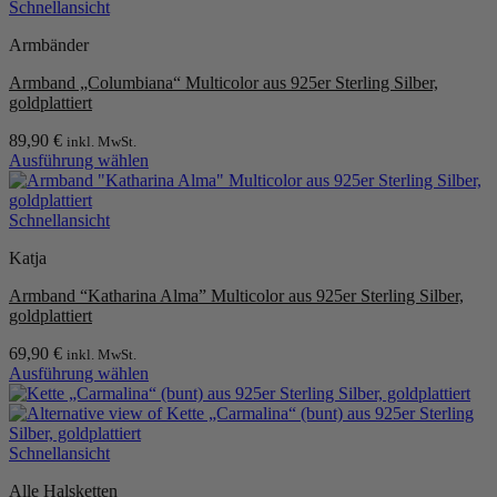
Schnellansicht
werden
Armbänder
Armband „Columbiana“ Multicolor aus 925er Sterling Silber,
goldplattiert
89,90
€
inkl. MwSt.
Ausführung wählen
Dieses
Produkt
weist
Schnellansicht
mehrere
Katja
Varianten
auf.
Armband “Katharina Alma” Multicolor aus 925er Sterling Silber,
Die
goldplattiert
Optionen
können
69,90
€
inkl. MwSt.
auf
Ausführung wählen
der
Dieses
Produktseite
Produkt
gewählt
weist
werden
mehrere
Schnellansicht
Varianten
Alle Halsketten
auf.