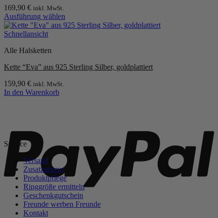
Die
169,90
€
inkl. MwSt.
Optionen
Ausführung wählen
können
Dieses
auf
Produkt
Schnellansicht
der
weist
Produktseite
Alle Halsketten
mehrere
gewählt
Varianten
werden
Kette “Eva” aus 925 Sterling Silber, goldplattiert
auf.
Die
159,90
€
inkl. MwSt.
Optionen
In den Warenkorb
können
auf
P
der
Produktseite
gewählt
werden
Service
Versand
Zusatzgravur
Produktpflege
Ringgröße ermitteln
Geschenkgutschein
Freunde werben Freunde
Kontakt
S