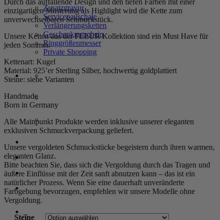
Durch das auffallende Design und den tiefen Farben mit einer
Zusatzgravur
einzigartigen Musterung als Highlight wird die Kette zum
Servicepauschale
unverwechselbaren Schmuckstück.
Verlängerungsketten
Geschenkgutschein
Unsere Ketten aus der FLEUR Kollektion sind ein Must Have für
Ringgrößenmesser
jeden Sommer.
Private Shopping
Kettenart: Kugel
Material: 925’er Sterling Silber, hochwertig goldplattiert
Steine: siehe Varianten
Handmade
Born in Germany
Alle Mainpunkt Produkte werden inklusive unserer eleganten
exklusiven Schmuckverpackung geliefert.
Anmelden / Registrieren
Unsere vergoldeten Schmuckstücke begeistern durch ihren warmen,
eleganten Glanz.
Bitte beachten Sie, dass sich die Vergoldung durch das Tragen und
Warenkorb /
0,00
€
0
äußere Einflüsse mit der Zeit sanft abnutzen kann – das ist ein
natürlicher Prozess. Wenn Sie eine dauerhaft unveränderte
Farbgebung bevorzugen, empfehlen wir unsere Modelle ohne
Vergoldung.
0
Steine