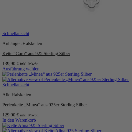
Schnellansicht
Anhänger-Halsketten
Kette “Caro” aus 925 Sterling Silber
139,90
€
inkl. MwSt.
Ausführung wählen
Dieses
Produkt
weist
Schnellansicht
mehrere
Alle Halsketten
Varianten
auf.
Perlenkette „Minea“ aus 925er Sterling Silber
Die
Optionen
129,90
€
inkl. MwSt.
können
In den Warenkorb
auf
der