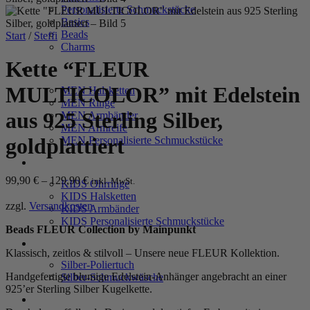
Personalisierte Schmuckstücke
Basics
Beads
Start
/
Steffi
Charms
Kette “FLEUR
MEN
MULTICOLOR” mit Edelstein
MEN Halsketten
MEN Ringe
aus 925 Sterling Silber,
MEN Armbänder
MEN Armreife
goldplattiert
MEN Personalisierte Schmuckstücke
KIDS
99,90
€
–
129,90
€
inkl. MwSt.
KIDS Ohrringe
KIDS Halsketten
zzgl.
Versandkosten
KIDS Armbänder
KIDS Personalisierte Schmuckstücke
Beads FLEUR Collection by Mainpunkt
PRODUKTPFLEGE
Klassisch, zeitlos & stilvoll – Unsere neue FLEUR Kollektion.
Silber-Poliertuch
Handgefertigte blumige Edelstein-Anhänger angebracht an einer
Silber-Schmuckwäsche
925’er Sterling Silber Kugelkette.
SERVICE