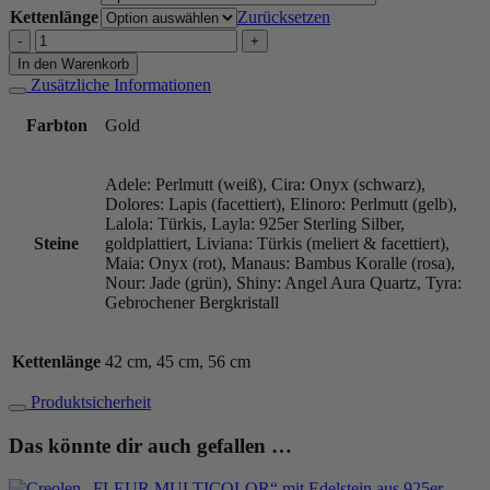
Kettenlänge
Zurücksetzen
Kette
"FLEUR
In den Warenkorb
MULTICOLOR"
Zusätzliche Informationen
mit
Edelstein
Farbton
Gold
aus
925
Sterling
Adele: Perlmutt (weiß), Cira: Onyx (schwarz),
Silber,
Dolores: Lapis (facettiert), Elinoro: Perlmutt (gelb),
goldplattiert
Lalola: Türkis, Layla: 925er Sterling Silber,
Menge
Steine
goldplattiert, Liviana: Türkis (meliert & facettiert),
Maia: Onyx (rot), Manaus: Bambus Koralle (rosa),
Nour: Jade (grün), Shiny: Angel Aura Quartz, Tyra:
Gebrochener Bergkristall
Kettenlänge
42 cm, 45 cm, 56 cm
Produktsicherheit
Das könnte dir auch gefallen …