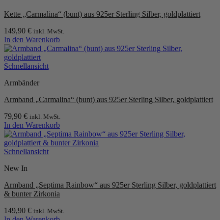
Die
Kette „Carmalina“ (bunt) aus 925er Sterling Silber, goldplattiert
Optionen
können
149,90
€
inkl. MwSt.
auf
In den Warenkorb
der
Produktseite
gewählt
Schnellansicht
werden
Armbänder
Armband „Carmalina“ (bunt) aus 925er Sterling Silber, goldplattiert
79,90
€
inkl. MwSt.
In den Warenkorb
Schnellansicht
New In
Armband „Septima Rainbow“ aus 925er Sterling Silber, goldplattiert
& bunter Zirkonia
149,90
€
inkl. MwSt.
In den Warenkorb