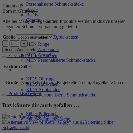
Personalisierte Schmuckstücke
Handmade
Basics
Born in Germany
Beads
Charms
Alle bei Mainpunkt gekauften Produkte werden inklusive unserer
eleganten Schmuckverpackung geliefert.
MEN
Größe
Zurücksetzen
MEN Halsketten
Kette
MEN Ringe
"Hayden"
MEN Armbänder
In den Warenkorb
No.2
MEN Armreife
Zusätzliche Informationen
aus
MEN Personalisierte Schmuckstücke
925
Farbton
Silber
Sterling
KIDS
Silber
KIDS Ohrringe
Menge
Größe
Kugelkette 42 cm, Kugelkette 45 cm, Kugelkette 56 cm
KIDS Halsketten
KIDS Armbänder
Produktsicherheit
KIDS Personalisierte Schmuckstücke
PRODUKTPFLEGE
Das könnte dir auch gefallen …
Silber-Poliertuch
Silber-Schmuckwäsche
Schnellansicht
SERVICE