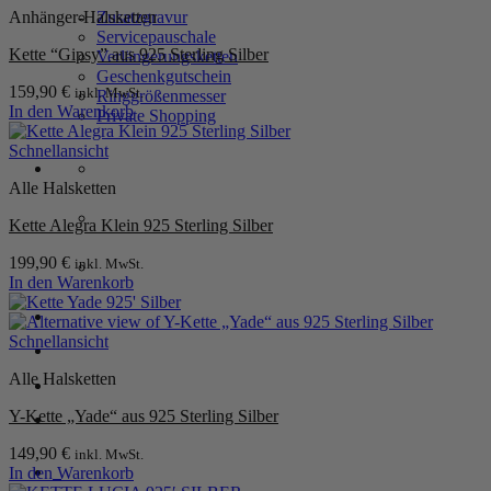
Anhänger-Halsketten
Zusatzgravur
Servicepauschale
Kette “Gipsy” aus 925 Sterling Silber
Verlängerungsketten
Geschenkgutschein
159,90
€
inkl. MwSt.
Ringgrößenmesser
In den Warenkorb
Private Shopping
Schnellansicht
Alle Halsketten
Kette Alegra Klein 925 Sterling Silber
199,90
€
inkl. MwSt.
In den Warenkorb
Anmelden / Registrieren
Schnellansicht
Alle Halsketten
Warenkorb /
0,00
€
0
Y-Kette „Yade“ aus 925 Sterling Silber
149,90
€
inkl. MwSt.
0
In den Warenkorb