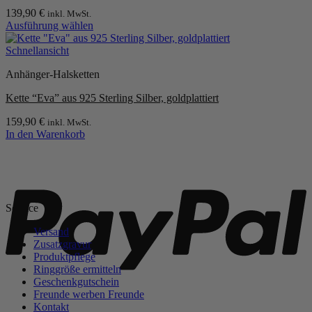
139,90
€
inkl. MwSt.
Ausführung wählen
Dieses
Produkt
Schnellansicht
weist
Anhänger-Halsketten
mehrere
Varianten
Kette “Eva” aus 925 Sterling Silber, goldplattiert
auf.
Die
159,90
€
inkl. MwSt.
Optionen
In den Warenkorb
können
auf
P
der
Produktseite
gewählt
werden
Service
Versand
Zusatzgravur
Produktpflege
Ringgröße ermitteln
Geschenkgutschein
Freunde werben Freunde
Kontakt