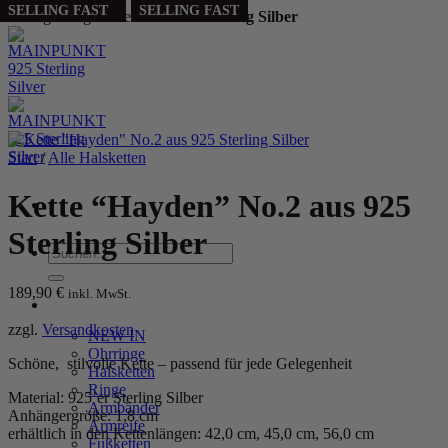
PERSONALIZED
PERSONALIZED
PERSONALIZED
SELLING FAST
SELLING FAST
SELLING FAST
SELLING FAST
Handgefertigt aus echtem
925 Sterling Silber
Zum
Inhalt
springen
Start
/
Alle Halsketten
Kette “Hayden” No.2 aus 925
Sterling Silber
Suchen
nach:
189,90
€
inkl. MwSt.
WOMEN
zzgl.
Versandkosten
NEW IN
Ohrringe
Schöne, stilvolle Kette – passend für jede Gelegenheit
Halsketten
Ringe
Material: 925’er Sterling Silber
Armbänder
Anhängergröße: 1,8 cm
Armreife
erhältlich in den Kettenlängen: 42,0 cm, 45,0 cm, 56,0 cm
Fußketten