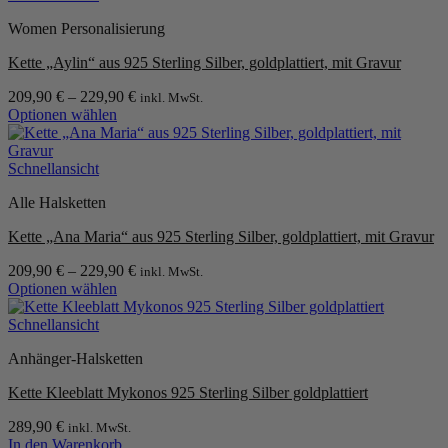
Optionen
können
Women Personalisierung
auf
der
Kette „Aylin“ aus 925 Sterling Silber, goldplattiert, mit Gravur
Produktseite
gewählt
209,90
€
–
229,90
€
inkl. MwSt.
werden
Optionen wählen
Dieses
Produkt
weist
Schnellansicht
mehrere
Alle Halsketten
Varianten
auf.
Kette „Ana Maria“ aus 925 Sterling Silber, goldplattiert, mit Gravur
Die
Optionen
209,90
€
–
229,90
€
inkl. MwSt.
können
Optionen wählen
auf
Dieses
der
Produkt
Schnellansicht
Produktseite
weist
gewählt
Anhänger-Halsketten
mehrere
werden
Varianten
Kette Kleeblatt Mykonos 925 Sterling Silber goldplattiert
auf.
Die
289,90
€
inkl. MwSt.
Optionen
In den Warenkorb