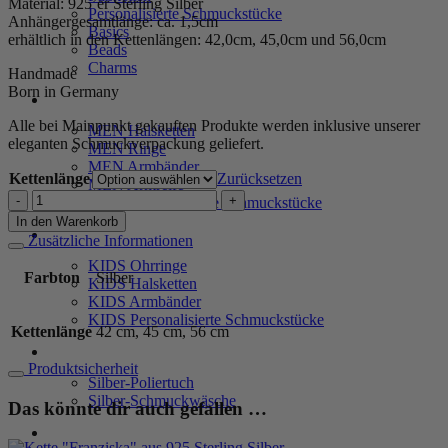
Material: 925’er Sterling Silber
Personalisierte Schmuckstücke
Anhängergesamtlänge: ca. 1,5cm
Basics
erhältlich in den Kettenlängen: 42,0cm, 45,0cm und 56,0cm
Beads
Charms
Handmade
Born in Germany
MEN
Alle bei Mainpunkt gekauften Produkte werden inklusive unserer
MEN Halsketten
eleganten Schmuckverpackung geliefert.
MEN Ringe
MEN Armbänder
Kettenlänge
Zurücksetzen
MEN Armreife
Kette
MEN Personalisierte Schmuckstücke
"Jana"
In den Warenkorb
aus
KIDS
Zusätzliche Informationen
925
KIDS Ohrringe
Sterling
Farbton
Silber
KIDS Halsketten
Silber
KIDS Armbänder
Menge
KIDS Personalisierte Schmuckstücke
Kettenlänge
42 cm, 45 cm, 56 cm
PRODUKTPFLEGE
Produktsicherheit
Silber-Poliertuch
Silber-Schmuckwäsche
Das könnte dir auch gefallen …
SERVICE