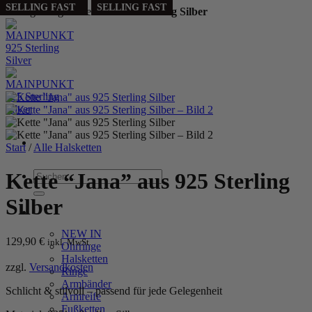
PERSONALIZED
PERSONALIZED
SELLING FAST
SELLING FAST
SELLING FAST
Handgefertigt aus echtem
925 Sterling Silber
Zum
Inhalt
springen
Start
/
Alle Halsketten
Suchen
Kette “Jana” aus 925 Sterling
nach:
Silber
WOMEN
NEW IN
129,90
€
inkl. MwSt.
Ohrringe
Halsketten
zzgl.
Versandkosten
Ringe
Armbänder
Schlicht & stilvoll – passend für jede Gelegenheit
Armreife
Fußketten