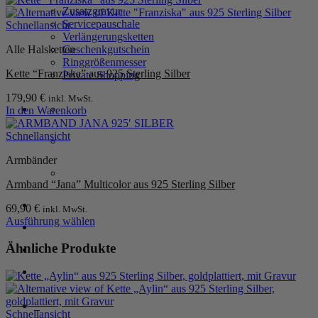
Zusatzgravur
Servicepauschale
Schnellansicht
Verlängerungsketten
Alle Halsketten
Geschenkgutschein
Ringgrößenmesser
Kette “Franziska” aus 925 Sterling Silber
Private Shopping
179,90
€
inkl. MwSt.
In den Warenkorb
Schnellansicht
Armbänder
Armband “Jana” Multicolor aus 925 Sterling Silber
Anmelden / Registrieren
69,90
€
inkl. MwSt.
Ausführung wählen
Dieses
Produkt
Ähnliche Produkte
Warenkorb /
0,00
€
0
weist
mehrere
Varianten
auf.
0
Die
Schnellansicht