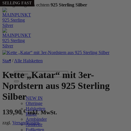
SELLING FAST
Handgefertigt aus echtem
925 Sterling Silber
Zum
Inhalt
springen
Start
/
Alle Halsketten
Kette „Katar“ mit 3er-
Suchen
nach:
Nordstern aus 925 Sterling
WOMEN
Silber
NEW IN
Ohrringe
Halsketten
139,90
€
inkl. MwSt.
Ringe
Armbänder
zzgl.
Versandkosten
Armreife
Fußketten