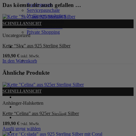
Das könnte dir auch gefallen …
Zusatzgravur
Servicepauschale
Verlängerungsketten
Geschenkgutschein
SCHNELLANSICHT
Ringgrößenmesser
Private Shopping
Uncategorized
Kette “Sky” aus 925 Sterling Silber
169,90
€
inkl. MwSt.
In den Warenkorb
Ähnliche Produkte
Anmelden / Registrieren
SCHNELLANSICHT
Anhänger-Halsketten
0
Warenkorb /
0,00
€
Kette “Celina” aus 925er Sterling Silber
189,90
€
inkl. MwSt.
Ausführung wählen
0
Dieses