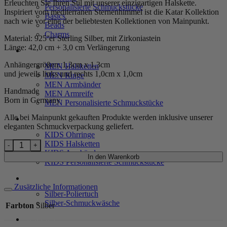
Erleuchten Sie Ihren Stil mit unserer einzigartigen Halskette.
Personalisierte Schmuckstücke
Inspiriert vom mediterranen Sternenhimmel ist die Katar Kollektion
Basics
nach wie vor eine der beliebtesten Kollektionen von Mainpunkt.
Beads
Charms
Material: 925’er Sterling Silber, mit Zirkoniastein
Länge: 42,0 cm + 3,0 cm Verlängerung
MEN
Anhängergrößen: 1,3cm x 1,3cm
MEN Halsketten
und jeweils links und rechts 1,0cm x 1,0cm
MEN Ringe
MEN Armbänder
Handmade
MEN Armreife
Born in Germany
MEN Personalisierte Schmuckstücke
Alle bei Mainpunkt gekauften Produkte werden inklusive unserer
KIDS
eleganten Schmuckverpackung geliefert.
KIDS Ohrringe
Kette „Katar“ mit 3er-Nordstern aus 925 Sterling Silber Menge
KIDS Halsketten
KIDS Armbänder
In den Warenkorb
KIDS Personalisierte Schmuckstücke
PRODUKTPFLEGE
Zusätzliche Informationen
Silber-Poliertuch
Silber-Schmuckwäsche
Farbton
Silber
SERVICE