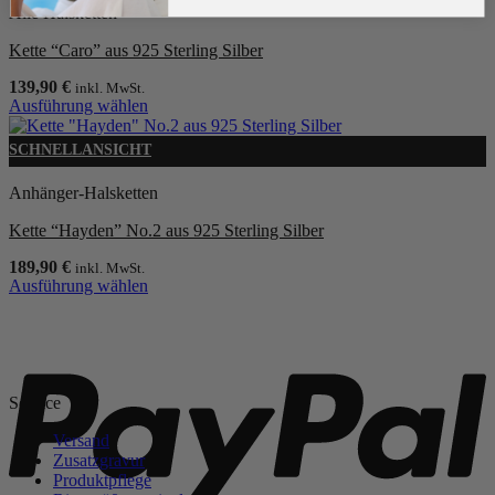
Alle Halsketten
Kette “Caro” aus 925 Sterling Silber
139,90
€
inkl. MwSt.
Ausführung wählen
Dieses
Produkt
SCHNELLANSICHT
weist
mehrere
Anhänger-Halsketten
Varianten
auf.
Kette “Hayden” No.2 aus 925 Sterling Silber
Die
Optionen
189,90
€
inkl. MwSt.
können
Ausführung wählen
auf
Dieses
der
Produkt
P
Produktseite
weist
gewählt
mehrere
werden
Varianten
Service
auf.
Die
Versand
Optionen
Zusatzgravur
können
Produktpflege
auf