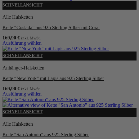
Produkt
SCHNELLANSICHT
weist
mehrere
Alle Halsketten
Varianten
auf.
Kette “Coslada” aus 925 Sterling Silber mit Coral
Die
Optionen
169,90
€
inkl. MwSt.
können
Ausführung wählen
auf
Dieses
der
Produkt
SCHNELLANSICHT
Produktseite
weist
gewählt
mehrere
Anhänger-Halsketten
werden
Varianten
auf.
Kette “New York” mit Lapis aus 925 Sterling Silber
Die
Optionen
169,90
€
inkl. MwSt.
können
Ausführung wählen
auf
Dieses
der
Produkt
Produktseite
weist
SCHNELLANSICHT
gewählt
mehrere
werden
Varianten
Alle Halsketten
auf.
Die
Kette “San Antonio” aus 925 Sterling Silber
Optionen