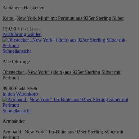
Produktseite
Anhänger-Halsketten
gewählt
werden
Kette „New York Mini“ mit Perlmutt aus 925er Sterling Silber
129,90
€
inkl. MwSt.
Ausführung wählen
Dieses
Produkt
weist
Schnellansicht
mehrere
Alle Ohrringe
Varianten
auf.
Ohrstecker „New York“ (klein) aus 925er Sterling Silber mit
Die
Perlmutt
Optionen
können
89,90
€
inkl. MwSt.
auf
In den Warenkorb
der
Produktseite
gewählt
Schnellansicht
werden
Armbänder
Armband „New York“ 1er-Blüte aus 925er Sterling Silber mit
Perlmutt