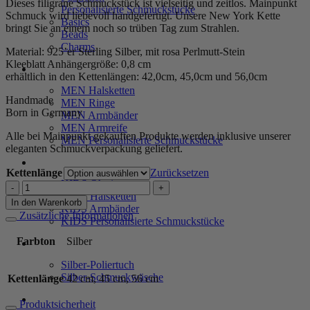
Dieses filigrane Schmuckstück ist vielseitig und zeitlos. Mainpunkt
Personalisierte Schmuckstücke
Schmuck wird liebevoll handgefertigt. Unsere New York Kette
Basics
bringt Sie an einem noch so trüben Tag zum Strahlen.
Beads
Charms
Material: 925’er Sterling Silber, mit rosa Perlmutt-Stein
Kleeblatt Anhängergröße: 0,8 cm
MEN
erhältlich in den Kettenlängen: 42,0cm, 45,0cm und 56,0cm
MEN Halsketten
Handmade
MEN Ringe
Born in Germany
MEN Armbänder
MEN Armreife
Alle bei Mainpunkt gekauften Produkte werden inklusive unserer
MEN Personalisierte Schmuckstücke
eleganten Schmuckverpackung geliefert.
KIDS
Kettenlänge
Zurücksetzen
KIDS Ohrringe
Kette
KIDS Halsketten
„New
In den Warenkorb
KIDS Armbänder
York“
Zusätzliche Informationen
KIDS Personalisierte Schmuckstücke
Mini
mit
Farbton
Silber
PRODUKTPFLEGE
rosa
Perlmutt
Silber-Poliertuch
aus
Silber-Schmuckwäsche
Kettenlänge
42 cm, 45 cm, 56 cm
925er
Sterling
SERVICE
Produktsicherheit