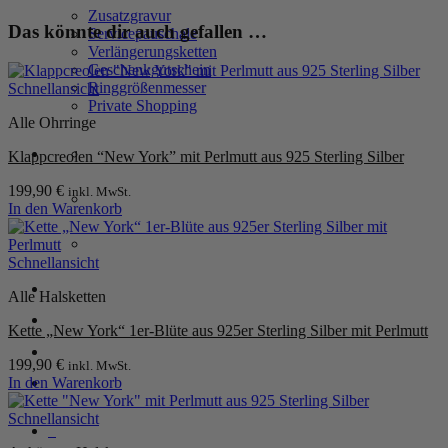
Silber
Zusatzgravur
Menge
Das könnte dir auch gefallen …
Servicepauschale
Verlängerungsketten
Geschenkgutschein
Ringgrößenmesser
Schnellansicht
Private Shopping
Alle Ohrringe
Klappcreolen “New York” mit Perlmutt aus 925 Sterling Silber
199,90
€
inkl. MwSt.
In den Warenkorb
Schnellansicht
Anmelden / Registrieren
Alle Halsketten
Kette „New York“ 1er-Blüte aus 925er Sterling Silber mit Perlmutt
Warenkorb /
0,00
€
0
199,90
€
inkl. MwSt.
In den Warenkorb
Schnellansicht
0