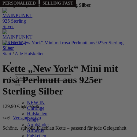
SELLING FAST
PERSONALIZED
SELLING FAST
Handgefertigt aus echtem
925 Sterling Silber
Zum
Inhalt
springen
Start
/
Alle Halsketten
Kette „New York“ Mini mit
Suchen
rosa Perlmutt aus 925er
nach:
Sterling Silber
WOMEN
NEW IN
129,90
€
inkl. MwSt.
Ohrringe
Halsketten
zzgl.
Versandkosten
Ringe
Armbänder
Schöne, stilvolle Kleeblatt Kette – passend für jede Gelegenheit
Armreife
Fußketten