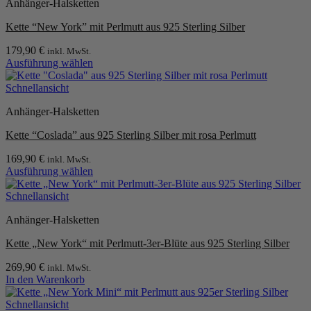
Anhänger-Halsketten
Kette “New York” mit Perlmutt aus 925 Sterling Silber
179,90
€
inkl. MwSt.
Ausführung wählen
Dieses
Produkt
Schnellansicht
weist
Anhänger-Halsketten
mehrere
Varianten
Kette “Coslada” aus 925 Sterling Silber mit rosa Perlmutt
auf.
Die
169,90
€
inkl. MwSt.
Optionen
Ausführung wählen
können
Dieses
auf
Produkt
Schnellansicht
der
weist
Produktseite
Anhänger-Halsketten
mehrere
gewählt
Varianten
werden
Kette „New York“ mit Perlmutt-3er-Blüte aus 925 Sterling Silber
auf.
Die
269,90
€
inkl. MwSt.
Optionen
In den Warenkorb
können
auf
Schnellansicht
der