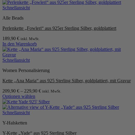
Dieses
Produkt
Schnellansicht
weist
Alle Beads
mehrere
Varianten
Perlenkette „Fowleri“ aus 925er Sterling Silber, goldplattiert
auf.
Die
189,90
€
inkl. MwSt.
Optionen
In den Warenkorb
können
auf
der
Schnellansicht
Produktseite
gewählt
Women Personalisierung
werden
Kette „Ana Maria“ aus 925 Sterling Silber, goldplattiert, mit Gravur
209,90
€
–
229,90
€
inkl. MwSt.
Optionen wählen
Dieses
Produkt
weist
Schnellansicht
mehrere
Y-Halsketten
Varianten
auf.
Y-Kette „Yade“ aus 925 Sterling Silber
Die