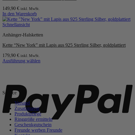
Optionen
149,90
€
inkl. MwSt.
können
In den Warenkorb
auf
der
Schnellansicht
Produktseite
gewählt
Anhänger-Halsketten
werden
Kette “New York” mit Lapis aus 925 Sterling Silber, goldplattiert
179,90
€
inkl. MwSt.
Ausführung wählen
Dieses
Produkt
P
weist
mehrere
Varianten
Service
auf.
Die
Versand
Optionen
Zusatzgravur
können
Produktpflege
auf
Ringgröße ermitteln
der
Geschenkgutschein
Produktseite
Freunde werben Freunde
gewählt