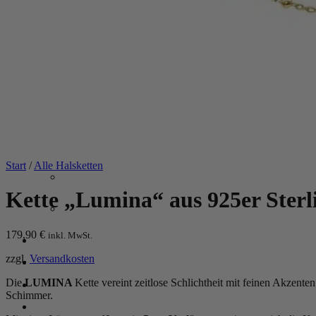
Silber-Schmuckwäsche
SERVICE
Zusatzgravur
Servicepauschale
Verlängerungsketten
Geschenkgutschein
Ringgrößenmesser
Private Shopping
Start
/
Alle Halsketten
Kette „Lumina“ aus 925er Sterlin
179,90
€
inkl. MwSt.
Anmelden / Registrieren
zzgl.
Versandkosten
Die
LUMINA
Kette vereint zeitlose Schlichtheit mit feinen Akzent
Warenkorb /
0,00
€
0
Schimmer.