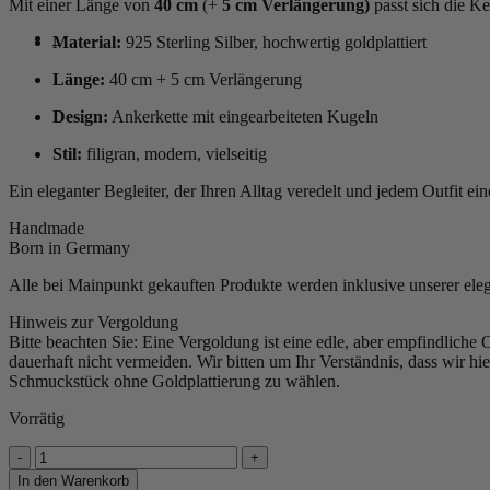
Mit einer Länge von
40 cm
(+
5 cm Verlängerung)
passt sich die Ke
0
Material:
925 Sterling Silber, hochwertig goldplattiert
Länge:
40 cm + 5 cm Verlängerung
Design:
Ankerkette mit eingearbeiteten Kugeln
Stil:
filigran, modern, vielseitig
Ein eleganter Begleiter, der Ihren Alltag veredelt und jedem Outfit e
Handmade
Born in Germany
Alle bei Mainpunkt gekauften Produkte werden inklusive unserer ele
Hinweis zur Vergoldung
Bitte beachten Sie: Eine Vergoldung ist eine edle, aber empfindliche 
dauerhaft nicht vermeiden. Wir bitten um Ihr Verständnis, dass wir h
Schmuckstück ohne Goldplattierung zu wählen.
Vorrätig
Kette
„Lumina“
In den Warenkorb