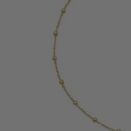
Armbänder
Armreife
Fußketten
Personalisierte Schmuckstücke
Basics
Beads
Charms
MEN
MEN Halsketten
MEN Ringe
MEN Armbänder
MEN Armreife
MEN Personalisierte Schmuckstücke
KIDS
KIDS Ohrringe
KIDS Halsketten
KIDS Armbänder
KIDS Personalisierte Schmuckstücke
PRODUKTPFLEGE
Silber-Poliertuch