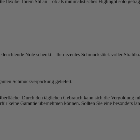
tte flexibel Ihrem Stil an – ob als minimalistisches Highlight solo getra
ine leuchtende Note schenkt – Ihr dezentes Schmuckstück voller Strahlkra
ganten Schmuckverpackung geliefert.
Oberfläche. Durch den täglichen Gebrauch kann sich die Vergoldung mit d
ierfür keine Garantie übernehmen können. Sollten Sie eine besonders la