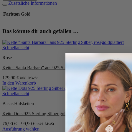
aus
Zusätzliche Informationen
925er
Sterling
Farbton
Gold
Silber,
goldplattiert
Menge
Das könnte dir auch gefallen …
Schnellansicht
Rose
Kette “Santa Barbara” aus 925 Sterling Silber, roségoldplattiert
179,90
€
inkl. MwSt.
In den Warenkorb
Schnellansicht
Basic-Halsketten
Kette Dots 925 Sterling Silber goldplattiert
76,90
€
–
99,90
€
inkl. MwSt.
Ausführung wählen