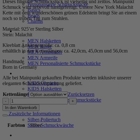
Dieses filigrane Schmuckstück ist vielseitig und zeitlos. Mainpunkt
Personalisierte Schmuckstücke
Schmuck wird liebevoll handgefertigt. Unsere New York Malachit
Basics
Kette mit dem wunderschönen grünen Edelstein bringt Sie an einem
Beads
noch so trüben Tag zum Strahlen.
Charms
Material: 925’er Sterling Silber
MEN
Stein: Malachit
MEN Halsketten
Kleeblatt Anhängergröße: ca. 0,8 cm
MEN Ringe
erhältlich in den Kettenlängen: ca. 42,0cm, 45,0cm und 56,0cm
MEN Armbänder
MEN Armreife
Handmade
MEN Personalisierte Schmuckstücke
Born in Germany
KIDS
Alle bei Mainpunkt gekauften Produkte werden inklusive unserer
KIDS Ohrringe
eleganten Schmuckverpackung geliefert.
KIDS Halsketten
KIDS Armbänder
Kettenlänge
Zurücksetzen
KIDS Personalisierte Schmuckstücke
Kette
„New
In den Warenkorb
PRODUKTPFLEGE
York“
Zusätzliche Informationen
Mini
Silber-Poliertuch
mit
Silber-Schmuckwäsche
Farbton
Silber
Malachit
aus
SERVICE
925er