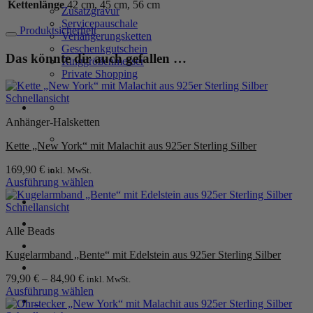
Kettenlänge
42 cm, 45 cm, 56 cm
Zusatzgravur
Sterling
Servicepauschale
Silber
Produktsicherheit
Verlängerungsketten
Menge
Geschenkgutschein
Das könnte dir auch gefallen …
Ringgrößenmesser
Private Shopping
Schnellansicht
Anhänger-Halsketten
Kette „New York“ mit Malachit aus 925er Sterling Silber
169,90
€
inkl. MwSt.
Ausführung wählen
Dieses
Anmelden / Registrieren
Produkt
Schnellansicht
weist
Alle Beads
mehrere
Varianten
Warenkorb /
0,00
€
0
Kugelarmband „Bente“ mit Edelstein aus 925er Sterling Silber
auf.
Die
79,90
€
–
84,90
€
inkl. MwSt.
Optionen
Ausführung wählen
können
0
Dieses
auf