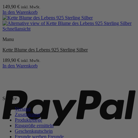
149,90
€
inkl. MwSt.
In den Warenkorb
Schnellansicht
Manu
Kette Blume des Lebens 925 Sterling Silber
189,90
€
inkl. MwSt.
In den Warenkorb
P
Service
Versand
Zusatzgravur
Produktpflege
Ringgröße ermitteln
Geschenkgutschein
Freunde werben Freunde