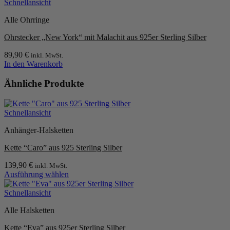
Produkt
Schnellansicht
der
weist
Produktseite
Alle Ohrringe
mehrere
gewählt
Varianten
werden
Ohrstecker „New York“ mit Malachit aus 925er Sterling Silber
auf.
Die
89,90
€
inkl. MwSt.
Optionen
In den Warenkorb
können
auf
Ähnliche Produkte
der
Produktseite
gewählt
werden
Schnellansicht
Anhänger-Halsketten
Kette “Caro” aus 925 Sterling Silber
139,90
€
inkl. MwSt.
Ausführung wählen
Dieses
Produkt
Schnellansicht
weist
Alle Halsketten
mehrere
Varianten
Kette “Eva” aus 925er Sterling Silber
auf.