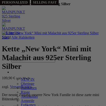
SELLING FAST
PERSONALIZED
SELLING FAST
Handgefertigt aus echtem
925 Sterling Silber
Zum
Inhalt
springen
Start
/
Alle Halsketten
Kette „New York“ Mini mit
Malachit aus 925er Sterling
Suchen
nach:
Silber
WOMEN
109,90
€
inkl. MwSt.
NEW IN
Ohrringe
zzgl.
Versandkosten
Halsketten
Ringe
Der neuste Zugang unserer New York Familie ist diese zarte mini
Armbänder
Blütenkette.
Armreife
Fußketten