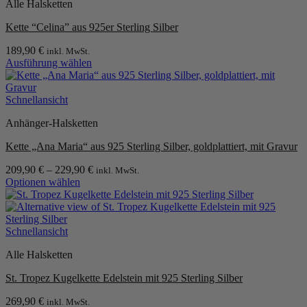
Die
Alle Halsketten
Optionen
können
Kette “Celina” aus 925er Sterling Silber
auf
der
189,90
€
inkl. MwSt.
Produktseite
Ausführung wählen
Dieses
gewählt
Produkt
werden
weist
Schnellansicht
mehrere
Anhänger-Halsketten
Varianten
auf.
Kette „Ana Maria“ aus 925 Sterling Silber, goldplattiert, mit Gravur
Die
Optionen
209,90
€
–
229,90
€
inkl. MwSt.
können
Optionen wählen
auf
Dieses
der
Produkt
Produktseite
weist
gewählt
mehrere
Schnellansicht
werden
Varianten
Alle Halsketten
auf.
Die
St. Tropez Kugelkette Edelstein mit 925 Sterling Silber
Optionen
können
269,90
€
inkl. MwSt.
auf