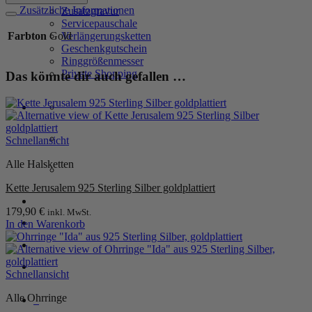
aus
Zusätzliche Informationen
Zusatzgravur
925
Servicepauschale
Sterling
Farbton
Gold
Verlängerungsketten
Silber,
Geschenkgutschein
goldplattiert
Ringgrößenmesser
Menge
Private Shopping
Das könnte dir auch gefallen …
Schnellansicht
Alle Halsketten
Kette Jerusalem 925 Sterling Silber goldplattiert
Anmelden / Registrieren
179,90
€
inkl. MwSt.
In den Warenkorb
Warenkorb /
0,00
€
0
Schnellansicht
Alle Ohrringe
0