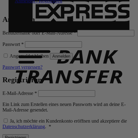
Anmelden / Registrieren
Anmelden
Erforderlich
Benutzername oder E-Mail-Adresse
*
B
T
Erforderlich
Passwort
*
Angemeldet bleiben
Anmelden
Passwort vergessen?
Registrieren
Erforderlich
E-Mail-Adresse
*
Ein Link zum Erstellen eines neuen Passworts wird an deine E-
Mail-Adresse gesendet.
Ja, ich möchte ein Kundenkonto eröffnen und akzeptiere die
Erforderlich
Datenschutzerklärung
.
*
Registrieren