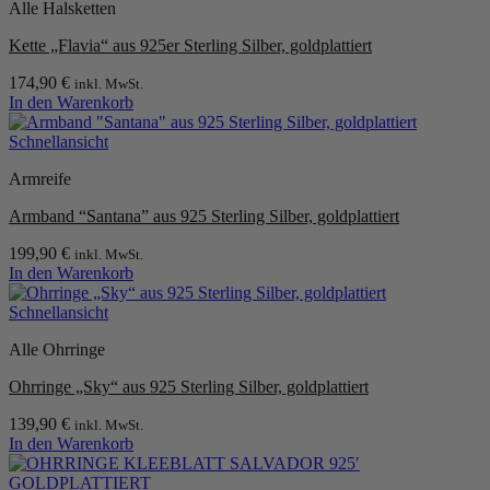
Alle Halsketten
auf.
Die
Kette „Flavia“ aus 925er Sterling Silber, goldplattiert
Optionen
können
174,90
€
inkl. MwSt.
auf
In den Warenkorb
der
Produktseite
Schnellansicht
gewählt
werden
Armreife
Armband “Santana” aus 925 Sterling Silber, goldplattiert
199,90
€
inkl. MwSt.
In den Warenkorb
Schnellansicht
Alle Ohrringe
Ohrringe „Sky“ aus 925 Sterling Silber, goldplattiert
139,90
€
inkl. MwSt.
In den Warenkorb