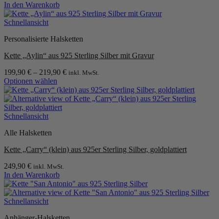
In den Warenkorb
der
Produktseite
Schnellansicht
gewählt
werden
Personalisierte Halsketten
Kette „Aylin“ aus 925 Sterling Silber mit Gravur
199,90
€
–
219,90
€
inkl. MwSt.
Optionen wählen
Dieses
Produkt
weist
mehrere
Schnellansicht
Varianten
Alle Halsketten
auf.
Die
Kette „Carry“ (klein) aus 925er Sterling Silber, goldplattiert
Optionen
können
249,90
€
inkl. MwSt.
auf
In den Warenkorb
der
Produktseite
gewählt
Schnellansicht
werden
Anhänger-Halsketten