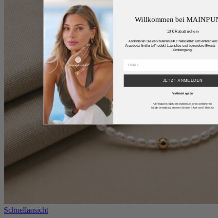
Willkommen bei MAINP
10 € Rabatt sichern
Abonnieren Sie den MAINPUNKT Newsletter und entdecken S
Angebote, limitierte Produkt-Launches und besondere Events – 
Posteingang.
JETZT ANMELDEN
Vielleicht später
*Der Rabatt ist nicht mit anderen Aktionen kombinierbar.
Mit der Anmeldung stimmen Sie dem Erhalt von E-Mails zu.
Schnellansicht