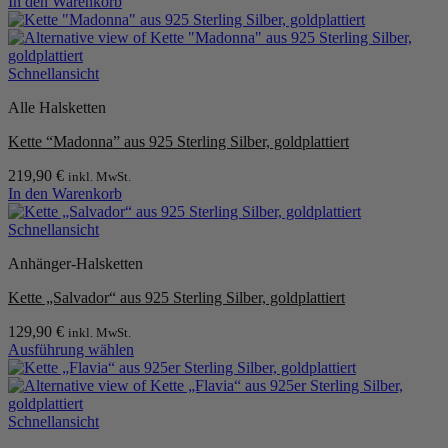
In den Warenkorb
Schnellansicht
Alle Halsketten
Kette “Madonna” aus 925 Sterling Silber, goldplattiert
219,90
€
inkl. MwSt.
In den Warenkorb
Schnellansicht
Anhänger-Halsketten
Kette „Salvador“ aus 925 Sterling Silber, goldplattiert
129,90
€
inkl. MwSt.
Ausführung wählen
Dieses
Produkt
weist
mehrere
Schnellansicht
Varianten