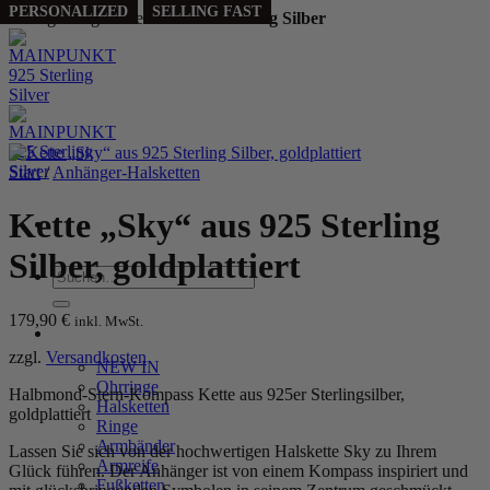
PERSONALIZED
PERSONALIZED
SELLING FAST
SELLING FAST
Handgefertigt aus echtem
925 Sterling Silber
Zum
Inhalt
springen
Start
/
Anhänger-Halsketten
Kette „Sky“ aus 925 Sterling
Silber, goldplattiert
Suchen
nach:
179,90
€
inkl. MwSt.
WOMEN
zzgl.
Versandkosten
NEW IN
Ohrringe
Halbmond-Stern-Kompass Kette aus 925er Sterlingsilber,
Halsketten
goldplattiert
Ringe
Armbänder
Lassen Sie sich von der hochwertigen Halskette Sky zu Ihrem
Armreife
Glück führen. Der Anhänger ist von einem Kompass inspiriert und
Fußketten