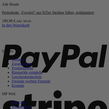
Alle Beads
Perlenkette „Fowleri“ aus 925er Sterling Silber, goldplattiert
189,90
€
inkl. MwSt.
In den Warenkorb
P
Service
Versand
Zusatzgravur
Produktpflege
Ringgröße ermitteln
Geschenkgutschein
Freunde werben Freunde
Kontakt
S
MP Welt
Über uns
Kooperation