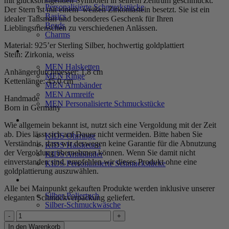
mit glücksbringenden Symbolen in seinem Zentrum geschmückt.
Personalisierte Schmuckstücke
Der Stern ist mit einem weißen Zirkoniastein besetzt. Sie ist ein
Basics
idealer Talisman und besonderes Geschenk für Ihren
Beads
Lieblingsmenschen zu verschiedenen Anlässen.
Charms
Material: 925’er Sterling Silber, hochwertig goldplattiert
MEN
Stein: Zirkonia, weiss
MEN Halsketten
Anhängerdurchmesser: 1,8 cm
MEN Ringe
Kettenlänge: 45,0 cm
MEN Armbänder
MEN Armreife
Handmade
MEN Personalisierte Schmuckstücke
Born in Germany
KIDS
Wie allgemein bekannt ist, nutzt sich eine Vergoldung mit der Zeit
ab. Dies lässt sich auf Dauer nicht vermeiden. Bitte haben Sie
KIDS Ohrringe
Verständnis, dass wir deswegen keine Garantie für die Abnutzung
KIDS Halsketten
der Vergoldung übernehmen können. Wenn Sie damit nicht
KIDS Armbänder
einverstanden sind, empfehlen wir dieses Produkt ohne eine
KIDS Personalisierte Schmuckstücke
goldplattierung auszuwählen.
PRODUKTPFLEGE
Alle bei Mainpunkt gekauften Produkte werden inklusive unserer
Silber-Poliertuch
eleganten Schmuckverpackung geliefert.
Silber-Schmuckwäsche
Kette
SERVICE
„Sky“
In den Warenkorb