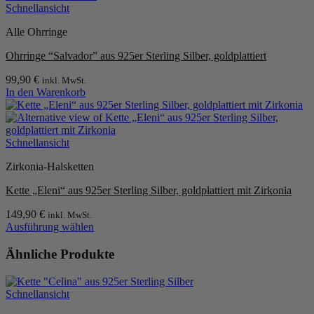
Schnellansicht
Alle Ohrringe
Ohrringe “Salvador” aus 925er Sterling Silber, goldplattiert
99,90
€
inkl. MwSt.
In den Warenkorb
Schnellansicht
Zirkonia-Halsketten
Kette „Eleni“ aus 925er Sterling Silber, goldplattiert mit Zirkonia
149,90
€
inkl. MwSt.
Ausführung wählen
Dieses
Produkt
Ähnliche Produkte
weist
mehrere
Varianten
Schnellansicht
auf.