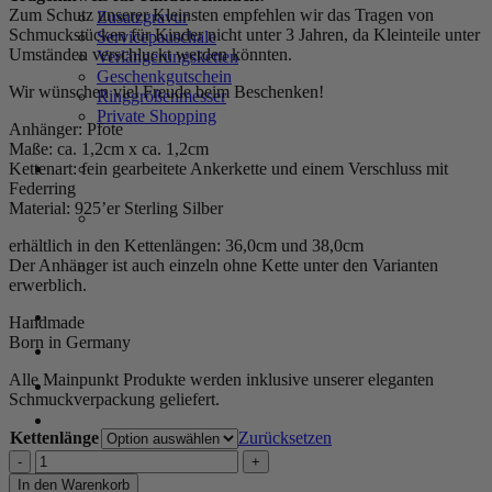
Zum Schutz unserer Kleinsten empfehlen wir das Tragen von
Zusatzgravur
Schmuckstücken für Kinder nicht unter 3 Jahren, da Kleinteile unter
Servicepauschale
Umständen verschluckt werden könnten.
Verlängerungsketten
Geschenkgutschein
Wir wünschen viel Freude beim Beschenken!
Ringgrößenmesser
Private Shopping
Anhänger: Pfote
Maße: ca. 1,2cm x ca. 1,2cm
Kettenart: fein gearbeitete Ankerkette und einem Verschluss mit
Federring
Material: 925’er Sterling Silber
erhältlich in den Kettenlängen: 36,0cm und 38,0cm
Der Anhänger ist auch einzeln ohne Kette unter den Varianten
erwerblich.
Anmelden / Registrieren
Handmade
Born in Germany
Alle Mainpunkt Produkte werden inklusive unserer eleganten
Warenkorb /
0,00
€
0
Schmuckverpackung geliefert.
Kettenlänge
Zurücksetzen
KIDS
0
Kette
In den Warenkorb