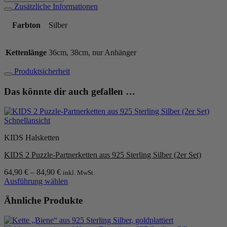
"Pfote"
Zusätzliche Informationen
925
Sterling
Farbton
Silber
Silber
Menge
Kettenlänge
36cm, 38cm, nur Anhänger
Produktsicherheit
Das könnte dir auch gefallen …
Schnellansicht
KIDS Halsketten
KIDS 2 Puzzle-Partnerketten aus 925 Sterling Silber (2er Set)
64,90
€
–
84,90
€
inkl. MwSt.
Ausführung wählen
Dieses
Produkt
Ähnliche Produkte
weist
mehrere
Varianten