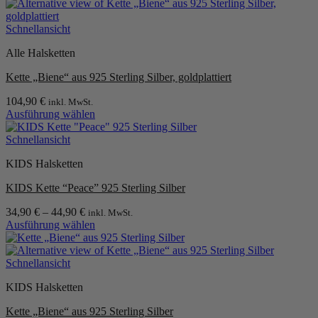
auf.
Die
Schnellansicht
Optionen
können
Alle Halsketten
auf
der
Kette „Biene“ aus 925 Sterling Silber, goldplattiert
Produktseite
gewählt
104,90
€
inkl. MwSt.
werden
Ausführung wählen
Dieses
Produkt
Schnellansicht
weist
KIDS Halsketten
mehrere
Varianten
KIDS Kette “Peace” 925 Sterling Silber
auf.
Die
34,90
€
–
44,90
€
inkl. MwSt.
Optionen
Ausführung wählen
können
Dieses
auf
Produkt
der
weist
Schnellansicht
Produktseite
mehrere
gewählt
KIDS Halsketten
Varianten
werden
auf.
Kette „Biene“ aus 925 Sterling Silber
Die