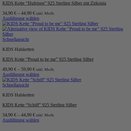
werden
KIDS Kette “Hufeisen” 925 Sterling Silber mit Zirkonia
auf.
Die
34,90
€
–
44,90
€
inkl. MwSt.
Optionen
Ausführung wählen
können
Dieses
auf
Produkt
der
weist
Produktseite
mehrere
Schnellansicht
gewählt
Varianten
werden
KIDS Halsketten
auf.
Die
KIDS Kette “Proud to be me” 925 Sterling Silber
Optionen
können
49,90
€
–
59,90
€
inkl. MwSt.
auf
Ausführung wählen
der
Dieses
Produktseite
Produkt
Schnellansicht
gewählt
weist
werden
KIDS Halsketten
mehrere
Varianten
KIDS Kette “Schiff” 925 Sterling Silber
auf.
Die
34,90
€
–
44,90
€
inkl. MwSt.
Optionen
Ausführung wählen
können
Dieses
auf
Produkt
P