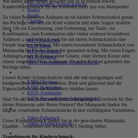
Wir haben lange darauf gewartet und es ist endlich soweit:
Personalisierte Schmuckstücke
Kindersilberschmuck für die Kleinsten unter uns von Mainpunkt!
Basics
Beads
Zu vielen besonderen Anlässen ist ein kleines Schmuckstück genau
Charms
das Richtige, das sich ein Kind wünscht und seine Augen strahlen
lässt. Ob zur Einschulung, zum Geburtstag, zur Taufe, zur
MEN
Konfirmation, zum Kommunion oder vielen weiteren besonderen
Anlässen – auch einfach weil Sie mit einem Schmuckstück eine
MEN Halsketten
Freude bereiten möchten. Mit einem besonderen Schmuckstück von
MEN Ringe
Mainpunkt für Kinder liegen Sie garantiert richtig. Mit einem Engels
MEN Armbänder
Anhänger, einer Ballerina, einer Gitarre, einer kleinen Krone oder
MEN Armreife
einem verspielten Herz Anhänger, für jedes Kind ist garantiert das
MEN Personalisierte Schmuckstücke
Richtige dabei.
KIDS
Unsere Kinder Schmuckstücke sind alle mit einzigartigen und
KIDS Ohrringe
kindgerechten Motiven versehen. Bunt und glänzend sind die
KIDS Halsketten
Eigenschaften, die ein Kinderherz strahlen lassen.
KIDS Armbänder
KIDS Personalisierte Schmuckstücke
Sind Sie auf der Suche nach einem einzigartigen Geschenk für Ihre
kleine Prinzessin oder Ihrem Prinzen? Bei Mainpunkt finden Sie
PRODUKTPFLEGE
filigran verarbeitete Schmuckstücke in den vielfältigsten Variationen.
Silber-Poliertuch
Unser Kinderschmuck finden Sie in der gewohnten Mainpunkt
Silber-Schmuckwäsche
Qualität – verarbeitet aus feinstem 925 Sterling Silber.
SERVICE
Tragehinweis für Kinderschmuck: