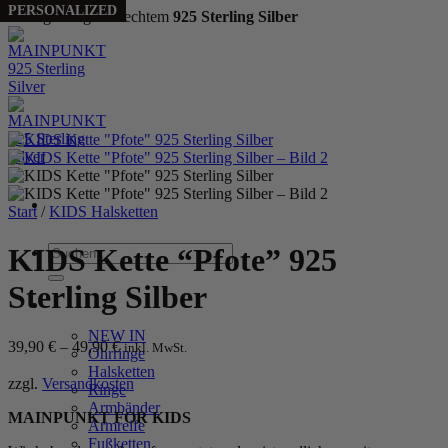
PERSONALIZED
Handgefertigt aus echtem
925 Sterling Silber
Zum
Inhalt
springen
Start
/
KIDS Halsketten
Suchen
KIDS Kette “Pfote” 925
nach:
Sterling Silber
WOMEN
NEW IN
39,90
€
–
49,90
€
inkl. MwSt.
Ohrringe
Halsketten
zzgl.
Versandkosten
Ringe
Armbänder
MAINPUNKT FOR KIDS
Armreife
Fußketten