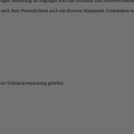
igartigen Musterung als Highlight wird das Armband zum unverwechsel
ch Ihrer Persönlichkeit auch mit diversen Mainpunkt Armbändern ind
iven Schmuckverpackung geliefert.