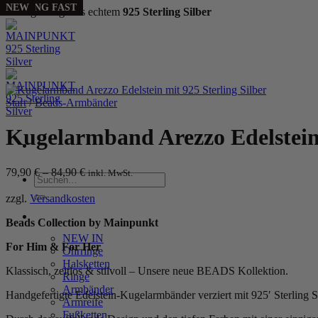
SELLING FAST
NEW
NEW
Handgefertigt aus echtem
925 Sterling Silber
Zum
Inhalt
springen
Start
/
Beads-Armbänder
Kugelarmband Arezzo Edelstein 
79,90
€
–
84,90
€
inkl. MwSt.
Suchen
nach:
zzgl.
Versandkosten
WOMEN
Beads Collection by Mainpunkt
NEW IN
For Him & For Her
Ohrringe
Halsketten
Klassisch, zeitlos & stilvoll – Unsere neue BEADS Kollektion.
Ringe
Armbänder
Handgefertigte Edelstein-Kugelarmbänder verziert mit 925′ Sterling S
Armreife
Fußketten