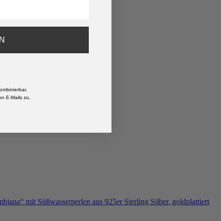
N
ombinierbar.
n E-Mails zu.