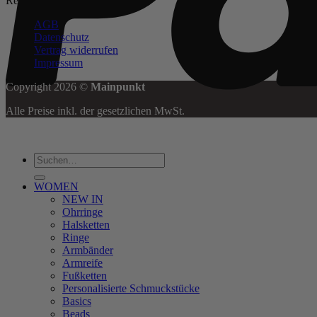
Rechtliches
AGB
Datenschutz
Vertrag widerrufen
Impressum
Copyright 2026 ©
Mainpunkt
Alle Preise inkl. der gesetzlichen MwSt.
Suchen
nach:
WOMEN
NEW IN
Ohrringe
Halsketten
Ringe
Armbänder
Armreife
Fußketten
Personalisierte Schmuckstücke
Basics
Beads