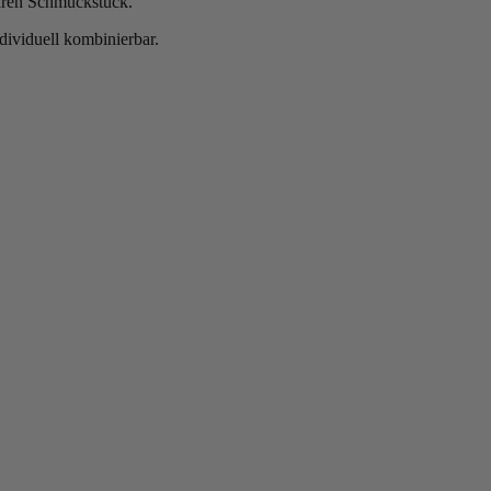
baren Schmuckstück.
ividuell kombinierbar.