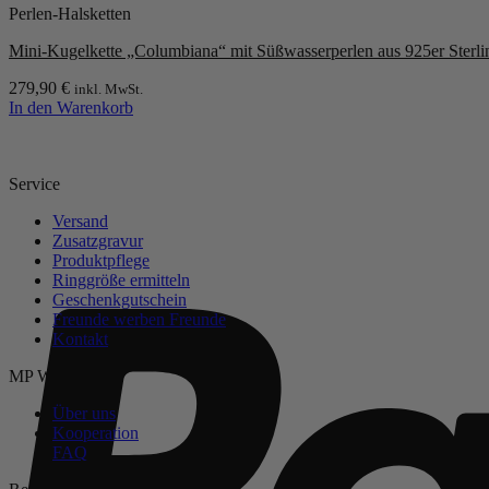
Produktseite
Perlen-Halsketten
mehrere
gewählt
Varianten
werden
Mini-Kugelkette „Columbiana“ mit Süßwasserperlen aus 925er Sterling 
auf.
Die
279,90
€
inkl. MwSt.
Optionen
In den Warenkorb
können
auf
der
Produktseite
Service
gewählt
werden
Versand
Zusatzgravur
Produktpflege
Ringgröße ermitteln
Geschenkgutschein
Freunde werben Freunde
Kontakt
MP Welt
Über uns
Kooperation
FAQ