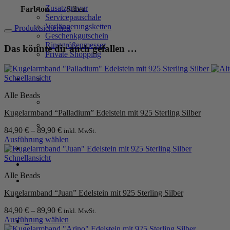
Menge
Zusatzgravur
Farbton
Silber
Servicepauschale
Verlängerungsketten
Produktsicherheit
Geschenkgutschein
Ringgrößenmesser
Das könnte dir auch gefallen …
Private Shopping
Schnellansicht
Alle Beads
Kugelarmband “Palladium” Edelstein mit 925 Sterling Silber
84,90
€
–
89,90
€
inkl. MwSt.
Ausführung wählen
Dieses
Anmelden / Registrieren
Produkt
Schnellansicht
weist
Alle Beads
mehrere
Warenkorb /
0,00
€
0
Varianten
Kugelarmband “Juan” Edelstein mit 925 Sterling Silber
auf.
Die
84,90
€
–
89,90
€
inkl. MwSt.
Optionen
Ausführung wählen
0
können
Dieses