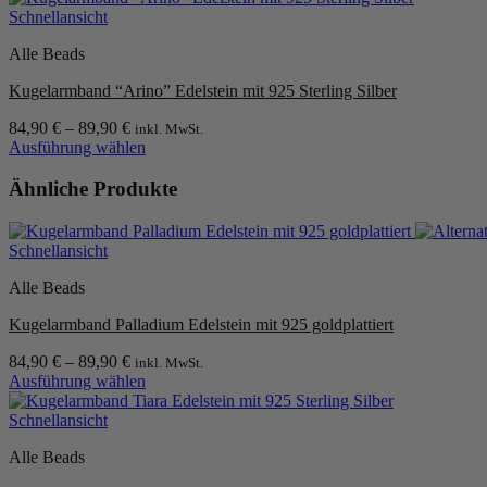
auf
Produkt
Schnellansicht
der
weist
Produktseite
Alle Beads
mehrere
gewählt
Varianten
werden
Kugelarmband “Arino” Edelstein mit 925 Sterling Silber
auf.
Die
84,90
€
–
89,90
€
inkl. MwSt.
Optionen
Ausführung wählen
können
Dieses
auf
Produkt
Ähnliche Produkte
der
weist
Produktseite
mehrere
gewählt
Varianten
werden
Schnellansicht
auf.
Die
Alle Beads
Optionen
können
Kugelarmband Palladium Edelstein mit 925 goldplattiert
auf
der
84,90
€
–
89,90
€
inkl. MwSt.
Produktseite
Ausführung wählen
Dieses
gewählt
Produkt
werden
Schnellansicht
weist
Alle Beads
mehrere
Varianten