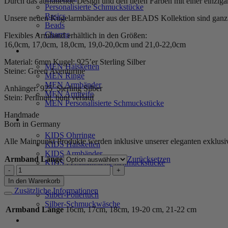
Durch das auffallende Design und den tiefen Farben mit einer einz
Personalisierte Schmuckstücke
Basics
Unsere neuen Kugelarmbänder aus der BEADS Kollektion sind ganz na
Beads
Charms
Flexibles Armband erhältlich in den Größen:
16,0cm, 17,0cm, 18,0cm, 19,0-20,0cm und 21,0-22,0cm
MEN
Material: 6mm Kugel: 925’er Sterling Silber
MEN Halsketten
Steine: Green Aventurine
MEN Ringe
MEN Armbänder
Anhänger: 925′ Sterling Silber
MEN Armreife
Stein: Perlmutt, bunt verlauf
MEN Personalisierte Schmuckstücke
Handmade
KIDS
Born in Germany
KIDS Ohrringe
Alle Mainpunkt Produkte werden inklusive unserer eleganten exklus
KIDS Halsketten
KIDS Armbänder
Armband Länge
Zurücksetzen
KIDS Personalisierte Schmuckstücke
Kugelarmband
Arezzo
PRODUKTPFLEGE
In den Warenkorb
Edelstein
Zusätzliche Informationen
Silber-Poliertuch
mit
Silber-Schmuckwäsche
925
Armband Länge
16cm, 17cm, 18cm, 19-20 cm, 21-22 cm
Sterling
SERVICE
Silber