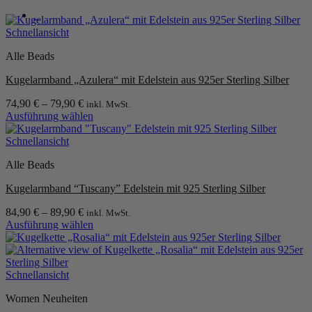
0
Schnellansicht
Alle Beads
Kugelarmband „Azulera“ mit Edelstein aus 925er Sterling Silber
74,90
€
–
79,90
€
inkl. MwSt.
Ausführung wählen
Dieses
Produkt
Schnellansicht
weist
Alle Beads
mehrere
Varianten
Kugelarmband “Tuscany” Edelstein mit 925 Sterling Silber
auf.
Die
84,90
€
–
89,90
€
inkl. MwSt.
Optionen
Ausführung wählen
können
Dieses
auf
Produkt
der
weist
Produktseite
mehrere
Schnellansicht
gewählt
Varianten
werden
Women Neuheiten
auf.
Die