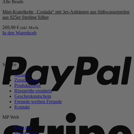
Alle Beads
Mini-Kugelkette „Coslada“ mit 3er-Anhänger aus Süßwasserperlen
aus 925er Sterling Silber
269,90
€
inkl. MwSt.
In den Warenkorb
P
Service
Versand
Zusatzgravur
Produktpflege
Ringgröße ermitteln
Geschenkgutschein
Freunde werben Freunde
Kontakt
S
MP Welt
Über uns
Kooperation