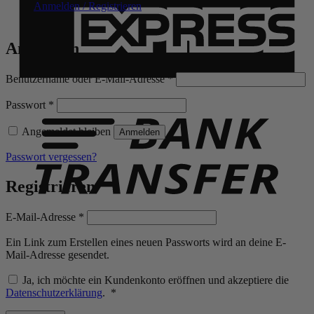
Anmelden / Registrieren
Anmelden
Erforderlich
Benutzername oder E-Mail-Adresse
*
B
T
Erforderlich
Passwort
*
Angemeldet bleiben
Anmelden
Passwort vergessen?
Registrieren
Erforderlich
E-Mail-Adresse
*
Ein Link zum Erstellen eines neuen Passworts wird an deine E-
Mail-Adresse gesendet.
Ja, ich möchte ein Kundenkonto eröffnen und akzeptiere die
Erforderlich
Datenschutzerklärung
.
*