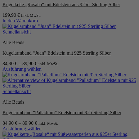
Kugelkette „Rosalia“ mit Edelstein aus 925er Sterling Silber
Optionen
können
199,90
€
inkl. MwSt.
auf
In den Warenkorb
der
Produktseite
Schnellansicht
gewählt
werden
Alle Beads
Kugelarmband “Juan” Edelstein mit 925 Sterling Silber
84,90
€
–
89,90
€
inkl. MwSt.
Ausführung wählen
Dieses
Produkt
weist
mehrere
Schnellansicht
Varianten
Alle Beads
auf.
Die
Kugelarmband “Palladium” Edelstein mit 925 Sterling Silber
Optionen
können
84,90
€
–
89,90
€
inkl. MwSt.
auf
Ausführung wählen
der
Dieses
Produktseite