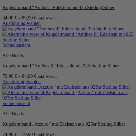
Die
Kugelarmband “Antibes” Edelstein mit 925 Sterling Silber
Optionen
können
84,90
€
–
89,90
€
inkl. MwSt.
auf
Ausführung wählen
der
Dieses
Produktseite
Produkt
gewählt
weist
werden
mehrere
Schnellansicht
Varianten
Alle Beads
auf.
Die
Kugelarmband “Antibes II” Edelstein mit 925 Sterling Silber
Optionen
können
79,90
€
–
84,90
€
inkl. MwSt.
auf
Ausführung wählen
der
Dieses
Produktseite
Produkt
gewählt
weist
werden
mehrere
Schnellansicht
Varianten
Alle Beads
auf.
Die
Kugelarmband „Azzuro“ mit Edelstein aus 925er Sterling Silber
Optionen
können
74,90
€
–
79,90
€
inkl. MwSt.
auf