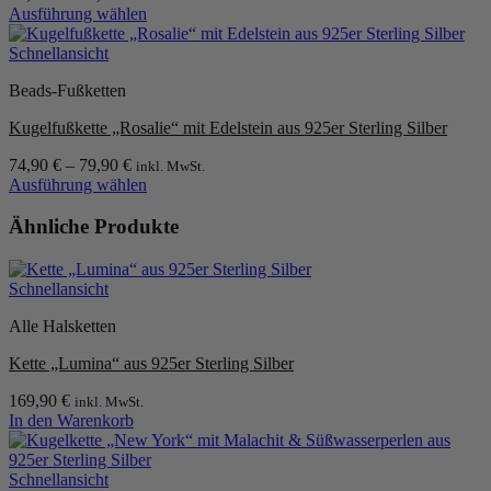
Ausführung wählen
der
Dieses
Produktseite
Produkt
Schnellansicht
gewählt
weist
werden
Beads-Fußketten
mehrere
Varianten
Kugelfußkette „Rosalie“ mit Edelstein aus 925er Sterling Silber
auf.
Die
74,90
€
–
79,90
€
inkl. MwSt.
Optionen
Ausführung wählen
können
Dieses
auf
Produkt
Ähnliche Produkte
der
weist
Produktseite
mehrere
gewählt
Varianten
werden
Schnellansicht
auf.
Die
Alle Halsketten
Optionen
können
Kette „Lumina“ aus 925er Sterling Silber
auf
der
169,90
€
inkl. MwSt.
Produktseite
In den Warenkorb
gewählt
werden
Schnellansicht