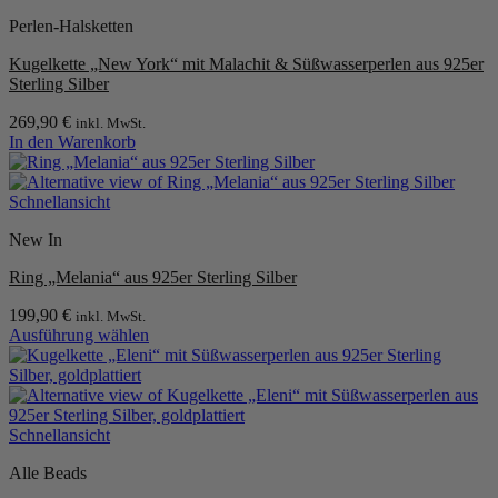
Perlen-Halsketten
Kugelkette „New York“ mit Malachit & Süßwasserperlen aus 925er
Sterling Silber
269,90
€
inkl. MwSt.
In den Warenkorb
Schnellansicht
New In
Ring „Melania“ aus 925er Sterling Silber
199,90
€
inkl. MwSt.
Ausführung wählen
Dieses
Produkt
weist
mehrere
Varianten
Schnellansicht
auf.
Alle Beads
Die
Optionen