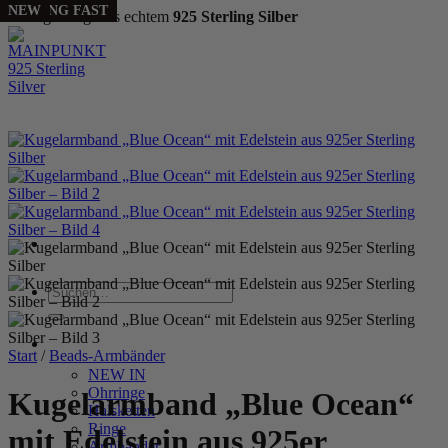
NEW
NEW
NEW
SELLING FAST
NEW
NEW
NEW
NEW
NEW
NEW
NEW
NEW
NEW
NEW
Handgefertigt aus echtem
925 Sterling Silber
Zum
Inhalt
springen
Suchen
nach:
WOMEN
Start
/
Beads-Armbänder
NEW IN
Ohrringe
Kugelarmband „Blue Ocean“
Halsketten
Ringe
mit Edelstein aus 925er
Armbänder