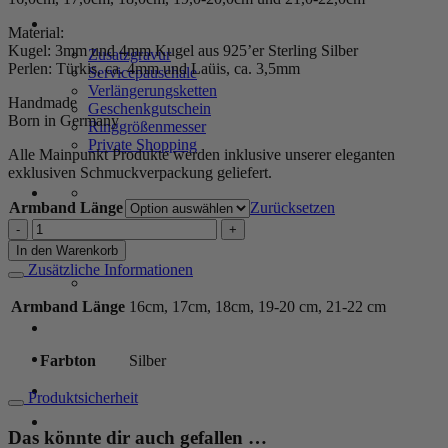
SERVICE
Material:
Kugel: 3mm und 4mm Kugel aus 925’er Sterling Silber
Zusatzgravur
Perlen: Türkis, ca. 4mm und Laüis, ca. 3,5mm
Servicepauschale
Verlängerungsketten
Handmade
Geschenkgutschein
Born in Germany
Ringgrößenmesser
Private Shopping
Alle Mainpunkt Produkte werden inklusive unserer eleganten
exklusiven Schmuckverpackung geliefert.
Armband Länge
Zurücksetzen
Kugelarmband
„Blue
In den Warenkorb
Ocean“
Zusätzliche Informationen
mit
Edelstein
Armband Länge
16cm, 17cm, 18cm, 19-20 cm, 21-22 cm
aus
Anmelden / Registrieren
925er
Sterling
Farbton
Silber
Silber
Menge
Warenkorb /
0,00
€
0
Produktsicherheit
Das könnte dir auch gefallen …