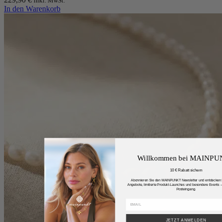
inkl. MwSt.
In den Warenkorb
Willkommen bei MAINP
10 € Rabatt sichern
Abonnieren Sie den MAINPUNKT Newsletter und entdecken S
Angebote, limitierte Produkt-Launches und besondere Events – 
Posteingang.
JETZT ANMELDEN