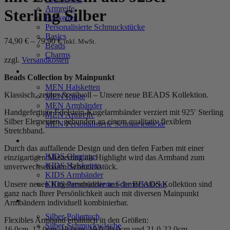
Armreife
Sterling Silber
Fußketten
Personalisierte Schmuckstücke
Basics
74,90
€
–
79,90
€
inkl. MwSt.
Beads
Charms
zzgl.
Versandkosten
MEN
Beads Collection by Mainpunkt
MEN Halsketten
Klassisch, zeitlos & stilvoll – Unsere neue BEADS Kollektion.
MEN Ringe
MEN Armbänder
Handgefertigte Edelstein-Kugelarmbänder verziert mit 925′ Sterling
MEN Armreife
Silber Elementen, gebunden an einem qualitativ flexiblem
MEN Personalisierte Schmuckstücke
Stretchband.
KIDS
Durch das auffallende Design und den tiefen Farben mit einer
KIDS Ohrringe
einzigartigen Musterung als Highlight wird das Armband zum
KIDS Halsketten
unverwechselbaren Schmuckstück.
KIDS Armbänder
KIDS Personalisierte Schmuckstücke
Unsere neuen Kugelarmbänder aus der BEADS Kollektion sind
ganz nach Ihrer Persönlichkeit auch mit diversen Mainpunkt
PRODUKTPFLEGE
Armbändern individuell kombinierbar.
Silber-Poliertuch
Flexibles Armband erhältlich in den Größen:
Silber-Schmuckwäsche
16,0cm, 17,0cm, 18,0cm, 19,0-20,0cm und 21,0-22,0cm