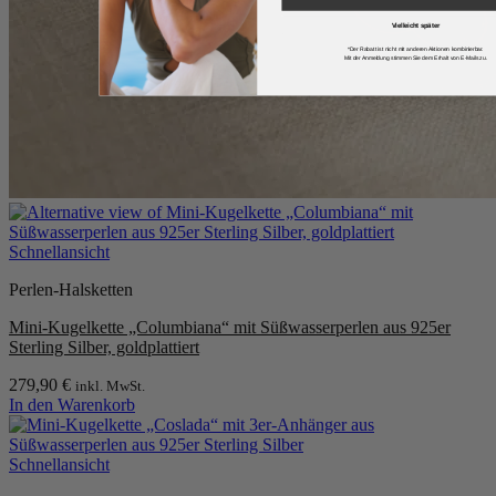
Vielleicht später
*Der Rabatt ist nicht mit anderen Aktionen kombinierbar.
Mit der Anmeldung stimmen Sie dem Erhalt von E-Mails zu.
Schnellansicht
Perlen-Halsketten
Mini-Kugelkette „Columbiana“ mit Süßwasserperlen aus 925er
Sterling Silber, goldplattiert
279,90
€
inkl. MwSt.
In den Warenkorb
Schnellansicht