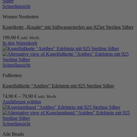
Produkt
gewählt
weist
Schnellansicht
werden
mehrere
Women Neuheiten
Varianten
auf.
Kugelkette „Rosalie“ mit Süßwasserperlen aus 925er Sterling Silber
Die
Optionen
199,90
€
inkl. MwSt.
können
In den Warenkorb
auf
der
Produktseite
gewählt
Schnellansicht
werden
Fußketten
Kugelfußkette “Antibes” Edelstein mit 925 Sterling Silber
74,90
€
–
79,90
€
inkl. MwSt.
Ausführung wählen
Dieses
Produkt
weist
mehrere
Schnellansicht
Varianten
Alle Beads
auf.