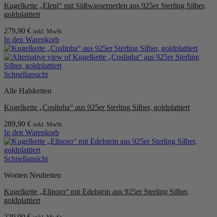
Kugelkette „Eleni“ mit Süßwasserperlen aus 925er Sterling Silber,
können
goldplattiert
auf
der
279,90
€
inkl. MwSt.
Produktseite
In den Warenkorb
gewählt
werden
Schnellansicht
Alle Halsketten
Kugelkette „Coslinha“ aus 925er Sterling Silber, goldplattiert
289,90
€
inkl. MwSt.
In den Warenkorb
Schnellansicht
Women Neuheiten
Kugelkette „Elinoro“ mit Edelstein aus 925er Sterling Silber,
goldplattiert
229,90
€