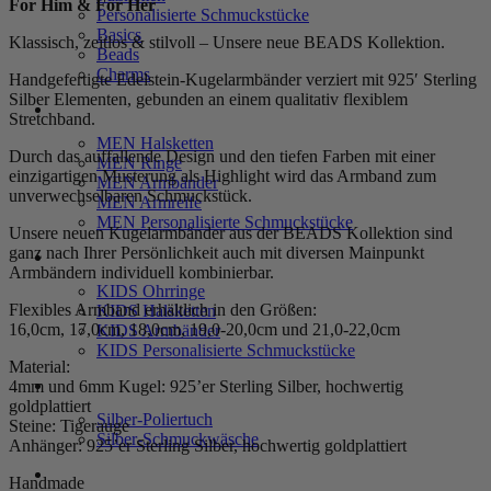
For Him & For Her
Personalisierte Schmuckstücke
Basics
Klassisch, zeitlos & stilvoll – Unsere neue BEADS Kollektion.
Beads
Charms
Handgefertigte Edelstein-Kugelarmbänder verziert mit 925′ Sterling
Silber Elementen, gebunden an einem qualitativ flexiblem
MEN
Stretchband.
MEN Halsketten
Durch das auffallende Design und den tiefen Farben mit einer
MEN Ringe
einzigartigen Musterung als Highlight wird das Armband zum
MEN Armbänder
unverwechselbaren Schmuckstück.
MEN Armreife
MEN Personalisierte Schmuckstücke
Unsere neuen Kugelarmbänder aus der BEADS Kollektion sind
ganz nach Ihrer Persönlichkeit auch mit diversen Mainpunkt
KIDS
Armbändern individuell kombinierbar.
KIDS Ohrringe
Flexibles Armband erhältlich in den Größen:
KIDS Halsketten
16,0cm, 17,0cm, 18,0cm, 19,0-20,0cm und 21,0-22,0cm
KIDS Armbänder
KIDS Personalisierte Schmuckstücke
Material:
PRODUKTPFLEGE
4mm und 6mm Kugel: 925’er Sterling Silber, hochwertig
goldplattiert
Silber-Poliertuch
Steine: Tigerauge
Silber-Schmuckwäsche
Anhänger: 925’er Sterling Silber, hochwertig goldplattiert
SERVICE
Handmade