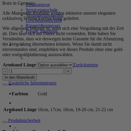
Born in Germany
Zusatzgravur
Servicepauschale
Alle Mainpunkt Produkte werden inklusive unserer eleganten
Verlängerungsketten
exklusiven Schmuckverpackung geliefert.
Geschenkgutschein
Ringgrößenmesser
Wie allgemein bekannt ist, nutzt sich eine Vergoldung mit der Zeit
Private Shopping
ab. Dies lässt sich auf Dauer nicht vermeiden. Bitte haben Sie
Verständnis, dass wir deswegen keine Garantie für die Abnutzung
der Vergoldung übernehmen können. Wenn Sie damit nicht
einverstanden sind, empfehlen wir dieses Produkt ohne eine gold-
oder roségoldplattierung auszuwählen.
Armband Länge
Zurücksetzen
Kugelarmband
"Capri"
In den Warenkorb
Edelstein
Zusätzliche Informationen
Anmelden / Registrieren
mit
925
Farbton
Gold
Sterling
Silber,
Warenkorb /
0,00
€
0
goldplattiert
Armband Länge
16cm, 17cm, 18cm, 19-20 cm, 21-22 cm
Menge
Produktsicherheit
0