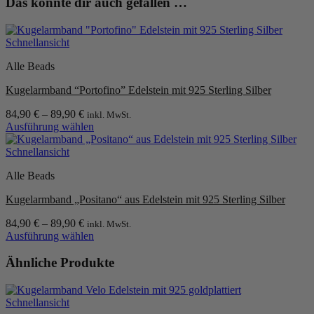
Das könnte dir auch gefallen …
Schnellansicht
Alle Beads
Kugelarmband “Portofino” Edelstein mit 925 Sterling Silber
84,90
€
–
89,90
€
inkl. MwSt.
Ausführung wählen
Dieses
Produkt
Schnellansicht
weist
Alle Beads
mehrere
Varianten
Kugelarmband „Positano“ aus Edelstein mit 925 Sterling Silber
auf.
Die
84,90
€
–
89,90
€
inkl. MwSt.
Optionen
Ausführung wählen
können
Dieses
auf
Produkt
Ähnliche Produkte
der
weist
Produktseite
mehrere
gewählt
Varianten
werden
Schnellansicht
auf.