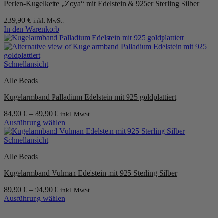
Perlen-Kugelkette „Zoya“ mit Edelstein & 925er Sterling Silber
auf.
Die
239,90
€
inkl. MwSt.
Optionen
In den Warenkorb
können
auf
der
Produktseite
Schnellansicht
gewählt
werden
Alle Beads
Kugelarmband Palladium Edelstein mit 925 goldplattiert
84,90
€
–
89,90
€
inkl. MwSt.
Ausführung wählen
Dieses
Produkt
Schnellansicht
weist
Alle Beads
mehrere
Varianten
Kugelarmband Vulman Edelstein mit 925 Sterling Silber
auf.
Die
89,90
€
–
94,90
€
inkl. MwSt.
Optionen
Ausführung wählen
können
Dieses
auf
Produkt
P