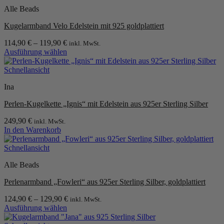
Die
Alle Beads
Optionen
können
Kugelarmband Velo Edelstein mit 925 goldplattiert
auf
der
114,90
€
–
119,90
€
inkl. MwSt.
Produktseite
Ausführung wählen
Dieses
gewählt
Produkt
werden
Schnellansicht
weist
Ina
mehrere
Varianten
Perlen-Kugelkette „Ignis“ mit Edelstein aus 925er Sterling Silber
auf.
Die
249,90
€
inkl. MwSt.
Optionen
In den Warenkorb
können
auf
Schnellansicht
der
Produktseite
Alle Beads
gewählt
werden
Perlenarmband „Fowleri“ aus 925er Sterling Silber, goldplattiert
124,90
€
–
129,90
€
inkl. MwSt.
Ausführung wählen
Dieses