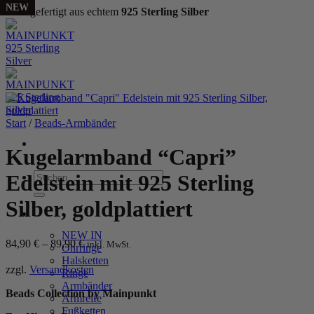
NEW
NEW
NEW
Handgefertigt aus echtem
925 Sterling Silber
Zum
Inhalt
springen
Start
/
Beads-Armbänder
Kugelarmband “Capri”
Suchen
Edelstein mit 925 Sterling
nach:
Silber, goldplattiert
WOMEN
NEW IN
84,90
€
–
89,90
€
inkl. MwSt.
Ohrringe
Halsketten
zzgl.
Versandkosten
Ringe
Armbänder
Beads Collection by Mainpunkt
Armreife
Fußketten