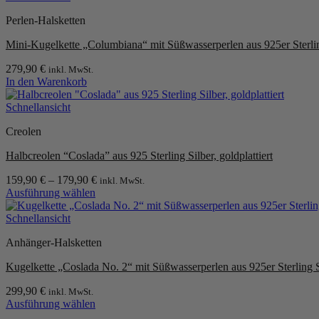
weist
Perlen-Halsketten
mehrere
Varianten
Mini-Kugelkette „Columbiana“ mit Süßwasserperlen aus 925er Sterling 
auf.
Die
279,90
€
inkl. MwSt.
Optionen
In den Warenkorb
können
auf
Schnellansicht
der
Produktseite
Creolen
gewählt
werden
Halbcreolen “Coslada” aus 925 Sterling Silber, goldplattiert
159,90
€
–
179,90
€
inkl. MwSt.
Ausführung wählen
Dieses
Produkt
Schnellansicht
weist
Anhänger-Halsketten
mehrere
Varianten
Kugelkette „Coslada No. 2“ mit Süßwasserperlen aus 925er Sterling Sil
auf.
Die
299,90
€
inkl. MwSt.
Optionen
Ausführung wählen
können
Dieses