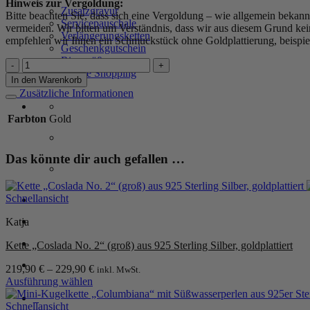
Hinweis zur Vergoldung:
Zusatzgravur
Bitte beachten Sie, dass sich eine Vergoldung – wie allgemein bekannt 
Servicepauschale
vermeiden. Wir bitten um Verständnis, dass wir aus diesem Grund ke
Verlängerungsketten
empfehlen wir Ihnen ein Schmuckstück ohne Goldplattierung, beispiel
Geschenkgutschein
Ringgrößenmesser
Kugelkette
Private Shopping
„Cosloria“
In den Warenkorb
aus
Zusätzliche Informationen
925er
Sterling
Farbton
Gold
Silber,
goldplattiert
Menge
Das könnte dir auch gefallen …
Schnellansicht
Anmelden / Registrieren
Katja
Warenkorb /
0,00
€
0
Kette „Coslada No. 2“ (groß) aus 925 Sterling Silber, goldplattiert
219,90
€
–
229,90
€
inkl. MwSt.
Ausführung wählen
Dieses
0
Produkt
Schnellansicht