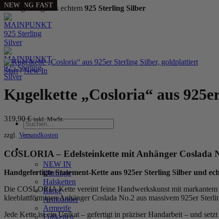
NEW
NEW
NEW
SELLING FAST
Handgefertigt aus echtem
925 Sterling Silber
Zum
Inhalt
springen
Start
/
New In
Kugelkette „Cosloria“ aus 925er 
319,90
€
inkl. MwSt.
Suchen
nach:
zzgl.
Versandkosten
WOMEN
COSLORIA – Edelsteinkette mit Anhänger Coslada 
NEW IN
Handgefertigte Statement-Kette aus 925er Sterling Silber und ec
Ohrringe
Halsketten
Die COSLORIA Kette vereint feine Handwerkskunst mit markantem Desi
Ringe
kleeblattförmigen Anhänger Coslada No.2 aus massivem 925er Sterling 
Armbänder
Armreife
Jede Kette ist ein Unikat – gefertigt in präziser Handarbeit – und setz
Fußketten