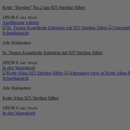
Varianten
Kette “Hayden” No.2 aus 925 Sterling Silber
auf.
Die
189,90
€
inkl. MwSt.
Optionen
Ausführung wählen
können
Dieses
auf
Produkt
Schnellansicht
der
weist
Produktseite
Alle Halsketten
mehrere
gewählt
Varianten
werden
St. Tropez Kugelkette Edelstein mit 925 Sterling Silber
auf.
Die
269,90
€
inkl. MwSt.
Optionen
In den Warenkorb
können
auf
Schnellansicht
der
Produktseite
Alle Halsketten
gewählt
werden
Kette Alina 925 Sterling Silber
169,90
€
inkl. MwSt.
In den Warenkorb