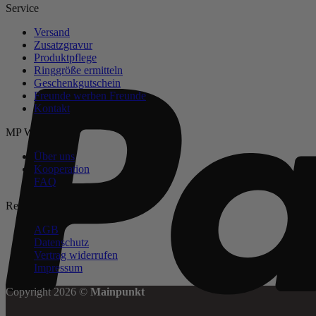
Service
Versand
Zusatzgravur
Produktpflege
Ringgröße ermitteln
Geschenkgutschein
Freunde werben Freunde
Kontakt
MP Welt
Über uns
Kooperation
FAQ
Rechtliches
AGB
Datenschutz
Vertrag widerrufen
Impressum
Copyright 2026 ©
Mainpunkt