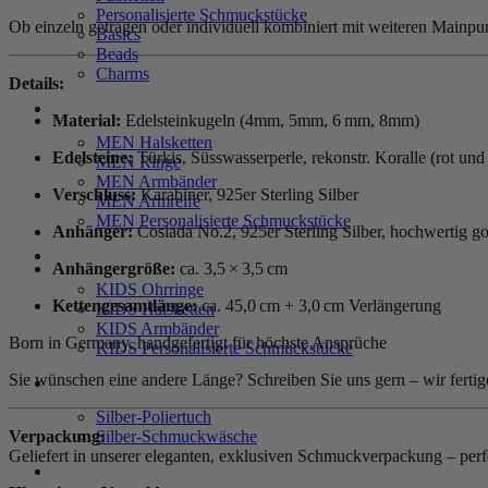
Personalisierte Schmuckstücke
Ob einzeln getragen oder individuell kombiniert mit weiteren Main
Basics
Beads
Charms
Details:
MEN
Material:
Edelsteinkugeln (4mm, 5mm, 6 mm, 8mm)
MEN Halsketten
Edelsteine:
Türkis, Süsswasserperle, rekonstr. Koralle (rot un
MEN Ringe
MEN Armbänder
Verschluss:
Karabiner, 925er Sterling Silber
MEN Armreife
MEN Personalisierte Schmuckstücke
Anhänger:
Coslada No.2, 925er Sterling Silber, hochwertig gol
KIDS
Anhängergröße:
ca. 3,5 × 3,5 cm
KIDS Ohrringe
Kettengesamtlänge:
ca. 45,0 cm + 3,0 cm Verlängerung
KIDS Halsketten
KIDS Armbänder
Born in Germany, handgefertigt für höchste Ansprüche
KIDS Personalisierte Schmuckstücke
Sie wünschen eine andere Länge? Schreiben Sie uns gern – wir fertig
PRODUKTPFLEGE
Silber-Poliertuch
Silber-Schmuckwäsche
Verpackung:
Geliefert in unserer eleganten, exklusiven Schmuckverpackung – perf
SERVICE