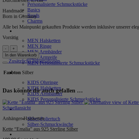
Durchmesser: 1,7cm
Personalisierte Schmuckstücke
Basics
Handmade
Beads
Born in Germany
Charms
Alle bei Mainpunkt gekauften Produkte werden inklusive unserer ele
MEN
Vorrätig
MEN Halsketten
MEN Ringe
Ohrringe
MEN Armbänder
"Beverly"
In den Warenkorb
MEN Armreife
aus
Zusätzliche Informationen
MEN Personalisierte Schmuckstücke
925
Sterling
Farbton
Silber
KIDS
Silber
Menge
KIDS Ohrringe
KIDS Halsketten
Das könnte dir auch gefallen …
KIDS Armbänder
KIDS Personalisierte Schmuckstücke
Schnellansicht
PRODUKTPFLEGE
Anhänger-Halsketten
Silber-Poliertuch
Silber-Schmuckwäsche
Kette “Emalia” aus 925 Sterling Silber
SERVICE