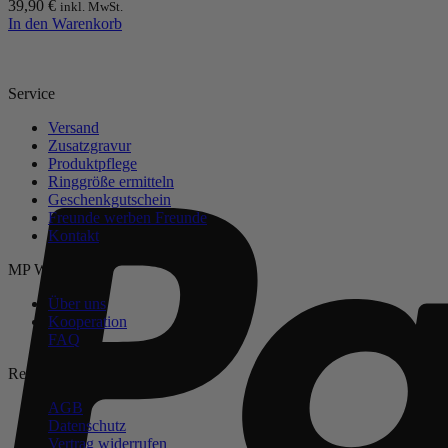
39,90
€
inkl. MwSt.
In den Warenkorb
Service
Versand
Zusatzgravur
Produktpflege
Ringgröße ermitteln
Geschenkgutschein
Freunde werben Freunde
Kontakt
MP Welt
Über uns
Kooperation
FAQ
Rechtliches
AGB
Datenschutz
Vertrag widerrufen