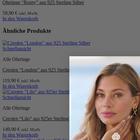
Ohrringe “Romy” aus 925 Sterling Silber
59,90
€
inkl. MwSt.
In den Warenkorb
Ähnliche Produkte
Schnellansicht
Alle Ohrringe
Creolen “London” aus 925 Sterling Silber
119,90
€
inkl. MwSt.
In den Warenkorb
Schnellansicht
Alle Ohrringe
Creolen “Lilo” aus 925er Sterling Silber, goldplattiert
149,90
€
inkl. MwSt.
In den Warenkorb