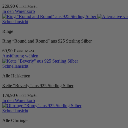
229,90
€
inkl. MwSt.
In den Warenkorb
Schnellansicht
Ringe
Ring “Round and Round” aus 925 Sterling Silber
69,90
€
inkl. MwSt.
Ausführung wählen
Dieses
Produkt
Schnellansicht
weist
Alle Halsketten
mehrere
Varianten
Kette “Beverly” aus 925 Sterling Silber
auf.
Die
179,90
€
inkl. MwSt.
Optionen
In den Warenkorb
können
auf
Schnellansicht
der
Produktseite
Alle Ohrringe
gewählt
werden