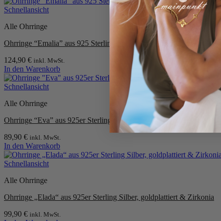
Schnellansicht
Alle Ohrringe
Ohrringe “Emalia” aus 925 Sterling Silber, goldplattiert
124,90
€
inkl. MwSt.
In den Warenkorb
Schnellansicht
Alle Ohrringe
Ohrringe “Eva” aus 925er Sterling Silber
89,90
€
inkl. MwSt.
In den Warenkorb
Schnellansicht
Alle Ohrringe
Ohrringe „Elada“ aus 925er Sterling Silber, goldplattiert & Zirkonia
99,90
€
inkl. MwSt.