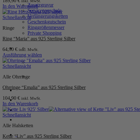
189,90
€
inkl. MwSt.
Zusatzgravur
In den Warenkorb
Servicepauschale
Verlängerungsketten
Schnellansicht
Geschenkgutschein
Ringgrößenmesser
Ringe
Private Shopping
Ring “Maria” aus 925 Sterling Silber
64,90
€
inkl. MwSt.
Ausführung wählen
Dieses
Produkt
Schnellansicht
weist
Alle Ohrringe
mehrere
Varianten
Ohrringe “Emalia” aus 925 Sterling Silber
auf.
Anmelden / Registrieren
Die
104,90
€
inkl. MwSt.
Optionen
In den Warenkorb
können
Warenkorb /
0,00
€
0
auf
Schnellansicht
der
Produktseite
Alle Halsketten
gewählt
werden
0
Kette “Liv” aus 925 Sterling Silber