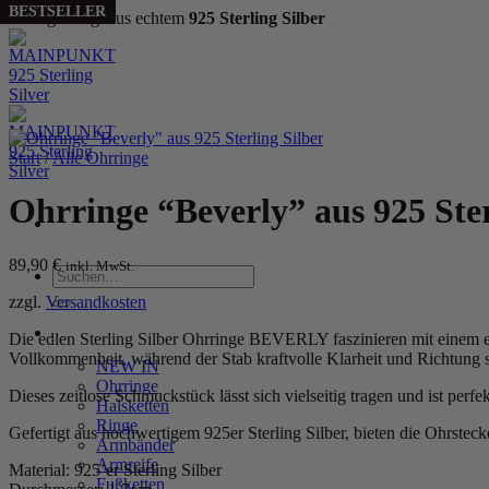
NEW
BESTSELLER
Handgefertigt aus echtem
925 Sterling Silber
Zum
Inhalt
springen
Start
/
Alle Ohrringe
Ohrringe “Beverly” aus 925 Ster
89,90
€
inkl. MwSt.
Suchen
nach:
zzgl.
Versandkosten
WOMEN
Die edlen Sterling Silber Ohrringe BEVERLY faszinieren mit einem ei
Vollkommenheit, während der Stab kraftvolle Klarheit und Richtung s
NEW IN
Ohrringe
Dieses zeitlose Schmuckstück lässt sich vielseitig tragen und ist perf
Halsketten
Ringe
Gefertigt aus hochwertigem 925er Sterling Silber, bieten die Ohrst
Armbänder
Armreife
Material: 925’er Sterling Silber
Fußketten