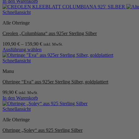
In den Warenkorb
Schnellansicht
Alle Ohrringe
Creolen „Columbiana“ aus 925er Sterling Silber
109,90
€
–
159,90
€
inkl. MwSt.
Ausführung wählen
Dieses
Produkt
Schnellansicht
weist
Manu
mehrere
Varianten
Ohrringe “Eva” aus 925er Sterling Silber, goldplattiert
auf.
Die
99,90
€
inkl. MwSt.
Optionen
In den Warenkorb
können
auf
Schnellansicht
der
Produktseite
Alle Ohrringe
gewählt
werden
Ohrringe „Soley“ aus 925 Sterling Silber