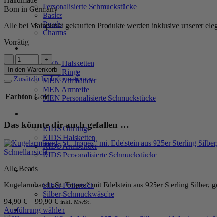
Handmade
Personalisierte Schmuckstücke
Born in Germany
Basics
Beads
Alle bei Mainpunkt gekauften Produkte werden inklusive unserer ele
Charms
Vorrätig
MEN
Ohrringe
MEN Halsketten
„Hollywood“
In den Warenkorb
MEN Ringe
aus
Zusätzliche Informationen
MEN Armbänder
925
MEN Armreife
Sterling
Farbton
Gold
MEN Personalisierte Schmuckstücke
Silber,
goldplattiert,
KIDS
mit
Das könnte dir auch gefallen …
Lapis
KIDS Ohrringe
Menge
KIDS Halsketten
KIDS Armbänder
Schnellansicht
KIDS Personalisierte Schmuckstücke
Alle Beads
PRODUKTPFLEGE
Kugelarmband „St. Tropez“ mit Edelstein aus 925er Sterling Silber, go
Silber-Poliertuch
Silber-Schmuckwäsche
94,90
€
–
99,90
€
inkl. MwSt.
SERVICE
Ausführung wählen