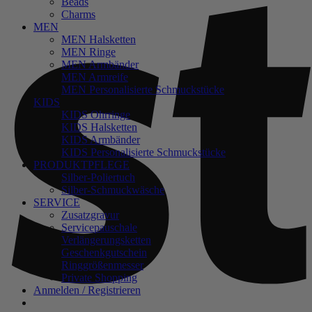
Beads
Charms
MEN
MEN Halsketten
MEN Ringe
MEN Armbänder
MEN Armreife
MEN Personalisierte Schmuckstücke
KIDS
KIDS Ohrringe
KIDS Halsketten
KIDS Armbänder
KIDS Personalisierte Schmuckstücke
PRODUKTPFLEGE
Silber-Poliertuch
Silber-Schmuckwäsche
SERVICE
Zusatzgravur
Servicepauschale
Verlängerungsketten
Geschenkgutschein
Ringgrößenmesser
Private Shopping
Anmelden / Registrieren