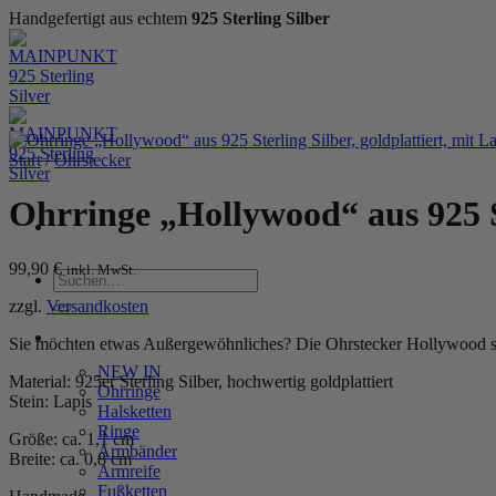
Handgefertigt aus echtem
925 Sterling Silber
Zum
Inhalt
springen
Start
/
Ohrstecker
Ohrringe „Hollywood“ aus 925 St
99,90
€
inkl. MwSt.
Suchen
nach:
zzgl.
Versandkosten
WOMEN
Sie möchten etwas Außergewöhnliches? Die Ohrstecker Hollywood sin
NEW IN
Material: 925er Sterling Silber, hochwertig goldplattiert
Ohrringe
Stein: Lapis
Halsketten
Ringe
Größe: ca. 1,1 cm
Armbänder
Breite: ca. 0,8 cm
Armreife
Fußketten