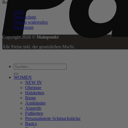
Rechtliches
AGB
Datenschutz
Vertrag widerrufen
Impressum
Copyright 2026 ©
Mainpunkt
Alle Preise inkl. der gesetzlichen MwSt.
Suchen
nach:
WOMEN
NEW IN
Ohrringe
Halsketten
Ringe
Armbänder
Armreife
Fußketten
Personalisierte Schmuckstücke
Basics