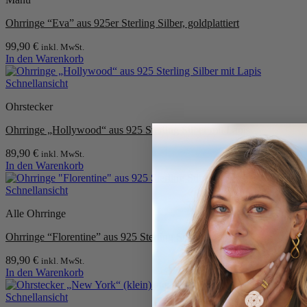
Ohrringe “Eva” aus 925er Sterling Silber, goldplattiert
99,90
€
inkl. MwSt.
In den Warenkorb
Schnellansicht
Ohrstecker
Ohrringe „Hollywood“ aus 925 Sterling Silber mit Lapis
89,90
€
inkl. MwSt.
In den Warenkorb
Schnellansicht
Alle Ohrringe
Ohrringe “Florentine” aus 925 Sterling Silber, gebürstet
89,90
€
inkl. MwSt.
In den Warenkorb
Schnellansicht