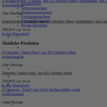
Dieses
Zusatzgravur
Produkt
Schnellansicht
Servicepauschale
weist
Verlängerungsketten
Alle Ohrringe
mehrere
Geschenkgutschein
Varianten
Ringgrößenmesser
Klappcreolen “Coslada” aus 925 Sterling Silber, goldplattiert, mit Lap
auf.
Private Shopping
Die
209,90
€
inkl. MwSt.
Optionen
In den Warenkorb
können
auf
Ähnliche Produkte
der
Produktseite
gewählt
werden
Schnellansicht
Alle Ohrringe
Anmelden / Registrieren
Ohrringe “Sister Flore” aus 925 Sterling Silber
159,90
€
inkl. MwSt.
Warenkorb /
0,00
€
0
In den Warenkorb
Schnellansicht
Alle Ohrringe
0