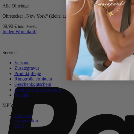
Alle Ohrringe
Ohrstecker „New York“ (klein) aus 925er Sterling Silber mit Perlmutt
89,90
€
inkl. MwSt.
In den Warenkorb
Service
Versand
Zusatzgravur
Produktpflege
Ringgröße ermitteln
Geschenkgutschein
Freunde werben Freunde
Kontakt
MP Welt
Über uns
Kooperation
FAQ