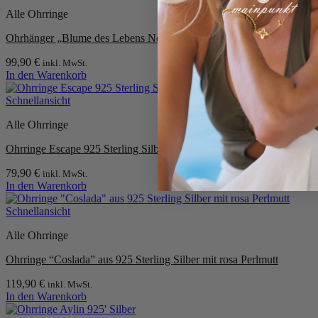
Alle Ohrringe
Ohrhänger „Blume des Lebens No. 2“ aus 925er Sterling Silber
99,90
€
inkl. MwSt.
In den Warenkorb
Schnellansicht
Alle Ohrringe
Ohrringe Escape 925 Sterling Silber
79,90
€
inkl. MwSt.
In den Warenkorb
Schnellansicht
Alle Ohrringe
Ohrringe “Coslada” aus 925 Sterling Silber mit rosa Perlmutt
119,90
€
inkl. MwSt.
In den Warenkorb