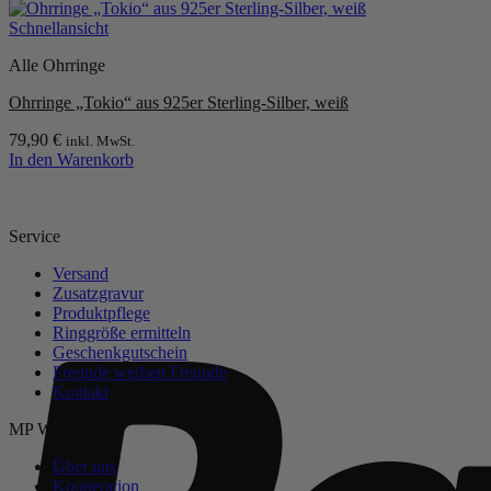
Schnellansicht
Alle Ohrringe
Ohrringe „Tokio“ aus 925er Sterling-Silber, weiß
79,90
€
inkl. MwSt.
In den Warenkorb
Service
Versand
Zusatzgravur
Produktpflege
Ringgröße ermitteln
Geschenkgutschein
Freunde werben Freunde
Kontakt
MP Welt
Über uns
Kooperation