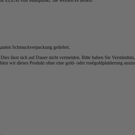
ette ELENI von Mainpunkt. Sie werden es lieben!
ganten Schmuckverpackung geliefert.
b. Dies lässt sich auf Dauer nicht vermeiden. Bitte haben Sie Verständn
len wir dieses Produkt ohne eine gold- oder roségoldplattierung ausz