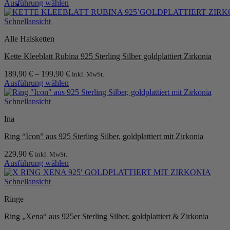
Ausführung wählen
0
können
Dieses
auf
Produkt
Schnellansicht
der
weist
Produktseite
Alle Halsketten
mehrere
gewählt
Varianten
werden
Kette Kleeblatt Rubina 925 Sterling Silber goldplattiert Zirkonia
auf.
Die
189,90
€
–
199,90
€
inkl. MwSt.
Optionen
Ausführung wählen
können
Dieses
auf
Produkt
Schnellansicht
der
weist
Produktseite
Ina
mehrere
gewählt
Varianten
werden
Ring “Icon” aus 925 Sterling Silber, goldplattiert mit Zirkonia
auf.
Die
229,90
€
inkl. MwSt.
Optionen
Ausführung wählen
können
Dieses
auf
Produkt
Schnellansicht
der
weist
Produktseite
Ringe
mehrere
gewählt
Varianten
werden
Ring „Xena“ aus 925er Sterling Silber, goldplattiert & Zirkonia
auf.
Die