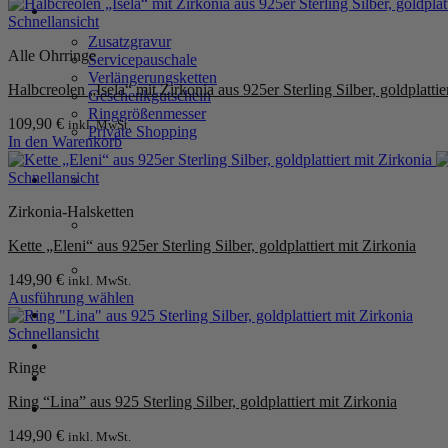
SERVICE
Schnellansicht
Zusatzgravur
Alle Ohrringe
Servicepauschale
Verlängerungsketten
Halbcreolen „Isela“ mit Zirkonia aus 925er Sterling Silber, goldplattie
Geschenkgutschein
Ringgrößenmesser
109,90
€
inkl. MwSt.
Private Shopping
In den Warenkorb
Schnellansicht
Zirkonia-Halsketten
Kette „Eleni“ aus 925er Sterling Silber, goldplattiert mit Zirkonia
149,90
€
inkl. MwSt.
Ausführung wählen
Anmelden / Registrieren
Dieses
Produkt
Schnellansicht
weist
Ringe
mehrere
Warenkorb /
0,00
€
0
Varianten
Ring “Lina” aus 925 Sterling Silber, goldplattiert mit Zirkonia
auf.
Die
149,90
€
inkl. MwSt.
Optionen