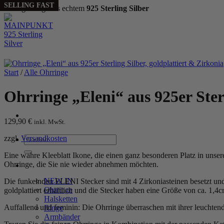
SELLING FAST
Handgefertigt aus echtem
925 Sterling Silber
Zum
Inhalt
springen
Start
/
Alle Ohrringe
Ohrringe „Eleni“ aus 925er Sterl
129,90
€
inkl. MwSt.
zzgl.
Versandkosten
Suchen
nach:
Eine wahre Kleeblatt Ikone, die einen ganz besonderen Platz in uns
Ohrringe, die Sie nie wieder abnehmen möchten.
WOMEN
NEW IN
Die funkelnden ELENI Stecker sind mit 4 Zirkoniasteinen besetzt und 
Ohrringe
goldplattiert erhältlich und die Stecker haben eine Größe von ca. 1,4c
Halsketten
Auffallend und feminin: Die Ohrringe überraschen mit ihrer leuchtenden
Ringe
Armbänder