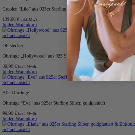
Creolen “Lilo” aus 925er Sterling Silber
139,90
€
inkl. MwSt.
In den Warenkorb
Schnellansicht
Ohrstecker
Ohrringe „Hollywood“ aus 925 Sterling Silber mit Lapis
89,90
€
inkl. MwSt.
In den Warenkorb
Schnellansicht
Alle Ohrringe
Ohrringe “Eva” aus 925er Sterling Silber, goldplattiert
99,90
€
inkl. MwSt.
In den Warenkorb
Schnellansicht