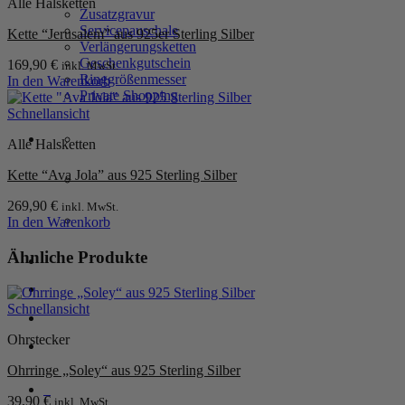
Alle Halsketten
Zusatzgravur
Servicepauschale
Kette “Jerusalem” aus 925er Sterling Silber
Verlängerungsketten
Geschenkgutschein
169,90
€
inkl. MwSt.
Ringgrößenmesser
In den Warenkorb
Private Shopping
Schnellansicht
Alle Halsketten
Kette “Ava Jola” aus 925 Sterling Silber
269,90
€
inkl. MwSt.
In den Warenkorb
Ähnliche Produkte
Anmelden / Registrieren
Schnellansicht
Warenkorb /
0,00
€
0
Ohrstecker
Ohrringe „Soley“ aus 925 Sterling Silber
0
39,90
€
inkl. MwSt.