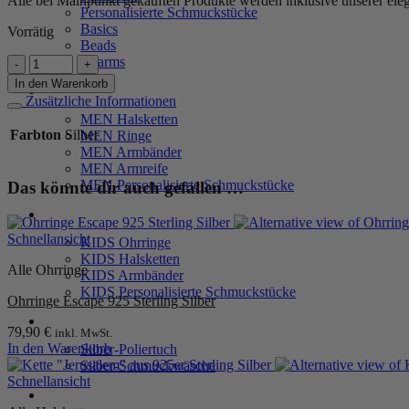
Alle bei Mainpunkt gekauften Produkte werden inklusive unserer ele
Personalisierte Schmuckstücke
Basics
Vorrätig
Beads
Ohrringe
Charms
"Lisa
In den Warenkorb
MEN
II"
Zusätzliche Informationen
aus
MEN Halsketten
925
Farbton
Silber
MEN Ringe
Sterling
MEN Armbänder
Silber
MEN Armreife
Menge
MEN Personalisierte Schmuckstücke
Das könnte dir auch gefallen …
KIDS
Schnellansicht
KIDS Ohrringe
KIDS Halsketten
Alle Ohrringe
KIDS Armbänder
KIDS Personalisierte Schmuckstücke
Ohrringe Escape 925 Sterling Silber
PRODUKTPFLEGE
79,90
€
inkl. MwSt.
In den Warenkorb
Silber-Poliertuch
Silber-Schmuckwäsche
Schnellansicht
SERVICE