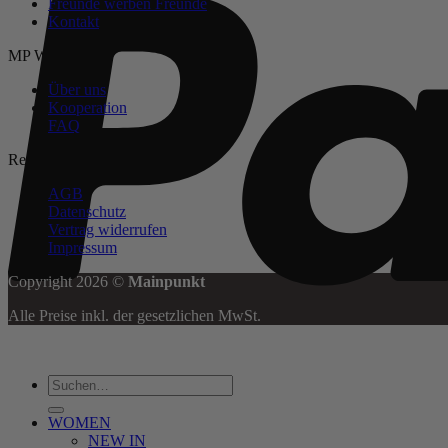
Freunde werben Freunde
Kontakt
MP Welt
Über uns
Kooperation
FAQ
Rechtliches
AGB
Datenschutz
Vertrag widerrufen
Impressum
Copyright 2026 ©
Mainpunkt
Alle Preise inkl. der gesetzlichen MwSt.
Suchen
nach:
WOMEN
NEW IN