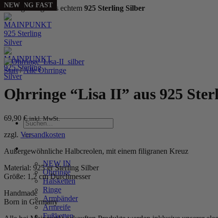
SELLING FAST
NEW
Handgefertigt aus echtem
925 Sterling Silber
Zum
Inhalt
springen
Start
/
Alle Ohrringe
Ohrringe “Lisa II” aus 925 Sterl
69,90
€
inkl. MwSt.
Suchen
nach:
zzgl.
Versandkosten
WOMEN
Außergewöhnliche Halbcreolen, mit einem filigranen Kreuz
NEW IN
Material: 925’er Sterling Silber
Ohrringe
Größe: 1,2 cm Durchmesser
Halsketten
Ringe
Handmade
Armbänder
Born in Germany
Armreife
Fußketten