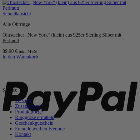
Schnellansicht
Alle Ohrringe
Ohrstecker „New York“ (klein) aus 925er Sterling Silber mit
Perlmutt
89,90
€
inkl. MwSt.
In den Warenkorb
P
Service
Versand
Zusatzgravur
Produktpflege
Ringgröße ermitteln
Geschenkgutschein
Freunde werben Freunde
Kontakt
S