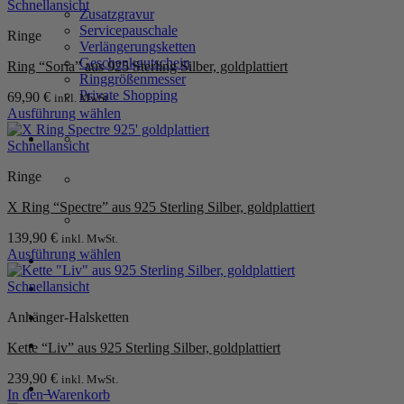
Schnellansicht
Zusatzgravur
Servicepauschale
Ringe
Verlängerungsketten
Geschenkgutschein
Ring “Soria” aus 925 Sterling Silber, goldplattiert
Ringgrößenmesser
Private Shopping
69,90
€
inkl. MwSt.
Ausführung wählen
Dieses
Produkt
Schnellansicht
weist
Ringe
mehrere
Varianten
X Ring “Spectre” aus 925 Sterling Silber, goldplattiert
auf.
Die
139,90
€
inkl. MwSt.
Optionen
Ausführung wählen
können
Anmelden / Registrieren
Dieses
auf
Produkt
Schnellansicht
der
weist
Produktseite
Warenkorb /
0,00
€
0
Anhänger-Halsketten
mehrere
gewählt
Varianten
werden
Kette “Liv” aus 925 Sterling Silber, goldplattiert
auf.
Die
239,90
€
inkl. MwSt.
Optionen
0
In den Warenkorb
können