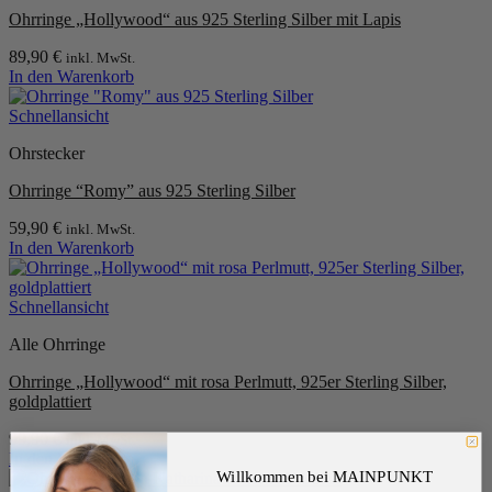
Ohrringe „Hollywood“ aus 925 Sterling Silber mit Lapis
89,90
€
inkl. MwSt.
In den Warenkorb
Schnellansicht
Ohrstecker
Ohrringe “Romy” aus 925 Sterling Silber
59,90
€
inkl. MwSt.
In den Warenkorb
Schnellansicht
Alle Ohrringe
Ohrringe „Hollywood“ mit rosa Perlmutt, 925er Sterling Silber,
goldplattiert
99,90
€
inkl. MwSt.
In den Warenkorb
Willkommen bei MAINPUNKT