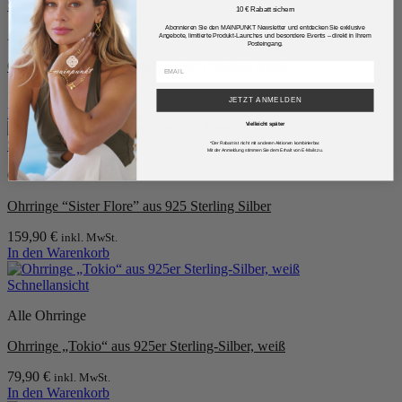
Schnellansicht
10 € Rabatt sichern
Abonnieren Sie den MAINPUNKT Newsletter und entdecken Sie exklusive
Alle Ohrringe
Angebote, limitierte Produkt-Launches und besondere Events – direkt in Ihrem
Posteingang.
Creolen “Katharina Alma” aus 925 Sterling Silber
149,90
€
inkl. MwSt.
JETZT ANMELDEN
In den Warenkorb
Vielleicht später
Schnellansicht
*Der Rabatt ist nicht mit anderen Aktionen kombinierbar.
Mit der Anmeldung stimmen Sie dem Erhalt von E-Mails zu.
Ohrstecker
Ohrringe “Sister Flore” aus 925 Sterling Silber
159,90
€
inkl. MwSt.
In den Warenkorb
Schnellansicht
Alle Ohrringe
Ohrringe „Tokio“ aus 925er Sterling-Silber, weiß
79,90
€
inkl. MwSt.
In den Warenkorb