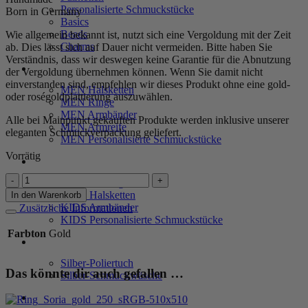
Personalisierte Schmuckstücke
Born in Germany
Basics
Beads
Wie allgemein bekannt ist, nutzt sich eine Vergoldung mit der Zeit
Charms
ab. Dies lässt sich auf Dauer nicht vermeiden. Bitte haben Sie
Verständnis, dass wir deswegen keine Garantie für die Abnutzung
MEN
der Vergoldung übernehmen können. Wenn Sie damit nicht
einverstanden sind, empfehlen wir dieses Produkt ohne eine gold-
MEN Halsketten
oder roségoldplattierung auszuwählen.
MEN Ringe
MEN Armbänder
Alle bei Mainpunkt gekauften Produkte werden inklusive unserer
MEN Armreife
eleganten Schmuckverpackung geliefert.
MEN Personalisierte Schmuckstücke
Vorrätig
KIDS
Ohrringe
KIDS Ohrringe
"Romy"
KIDS Halsketten
In den Warenkorb
aus
KIDS Armbänder
Zusätzliche Informationen
925
KIDS Personalisierte Schmuckstücke
Sterling
Farbton
Gold
Silber,
PRODUKTPFLEGE
goldplattiert
Silber-Poliertuch
Menge
Das könnte dir auch gefallen …
Silber-Schmuckwäsche
SERVICE