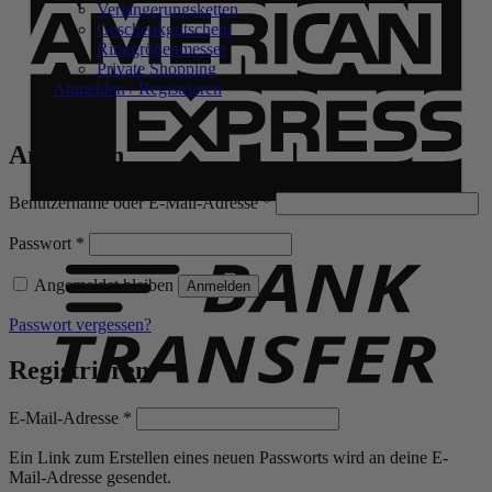
Verlängerungsketten
Geschenkgutschein
Ringgrößenmesser
Private Shopping
Anmelden / Registrieren
Anmelden
Erforderlich
Benutzername oder E-Mail-Adresse
*
B
T
Erforderlich
Passwort
*
Angemeldet bleiben
Anmelden
Passwort vergessen?
Registrieren
Erforderlich
E-Mail-Adresse
*
Ein Link zum Erstellen eines neuen Passworts wird an deine E-
Mail-Adresse gesendet.