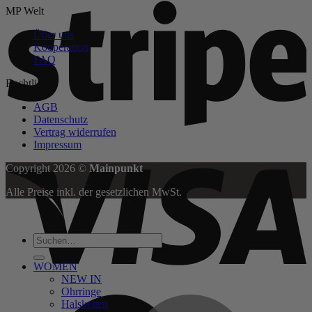
MP Welt
Über uns
Kooperation
FAQ
Rechtliches
AGB
Datenschutz
Vertrag widerrufen
Impressum
V
Copyright 2026 ©
Mainpunkt
Alle Preise inkl. der gesetzlichen MwSt.
Suchen
nach:
WOMEN
NEW IN
Ohrringe
M
Halsketten