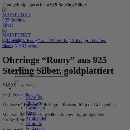
Handgefertigt aus echtem
925 Sterling Silber
Zum
Inhalt
springen
Start
/
Alle Ohrringe
Ohrringe “Romy” aus 925
Sterling Silber, goldplattiert
Suchen
nach:
69,90
€
inkl. MwSt.
WOMEN
zzgl.
Versandkosten
NEW IN
Ohrringe
Zeitlose und stilvolle Ohrringe – Passend für jede Gelegenheit
Halsketten
Ringe
Material: 925’er Sterling Silber, hochwertig goldplattiert
Armbänder
Größe: 1 cm
Armreife
Fußketten
Handmade