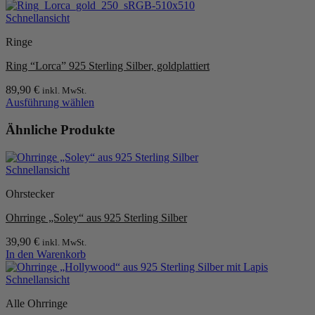
auf
Schnellansicht
der
Produktseite
Ringe
gewählt
werden
Ring “Lorca” 925 Sterling Silber, goldplattiert
89,90
€
inkl. MwSt.
Ausführung wählen
Dieses
Produkt
Ähnliche Produkte
weist
mehrere
Varianten
Schnellansicht
auf.
Die
Ohrstecker
Optionen
können
Ohrringe „Soley“ aus 925 Sterling Silber
auf
der
39,90
€
inkl. MwSt.
Produktseite
In den Warenkorb
gewählt
werden
Schnellansicht
Alle Ohrringe