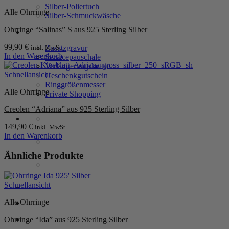
Silber-Poliertuch
Alle Ohrringe
Silber-Schmuckwäsche
Ohrringe “Salinas” S aus 925 Sterling Silber
SERVICE
99,90
€
Zusatzgravur
inkl. MwSt.
In den Warenkorb
Servicepauschale
Verlängerungsketten
Schnellansicht
Geschenkgutschein
Ringgrößenmesser
Alle Ohrringe
Private Shopping
Creolen “Adriana” aus 925 Sterling Silber
149,90
€
inkl. MwSt.
In den Warenkorb
Ähnliche Produkte
Schnellansicht
Anmelden / Registrieren
Alle Ohrringe
Ohrringe “Ida” aus 925 Sterling Silber
Warenkorb /
0,00
€
0