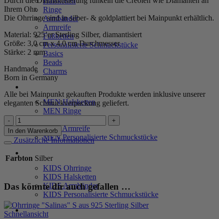
Durch die Diamantisierung funkeln die Creolen wie Diamanten an
Halsketten
Ihrem Ohr.
Ringe
Die Ohrringe sind in silber- & goldplattiert bei Mainpunkt erhältlich.
Armbänder
Armreife
Material: 925’er Sterling Silber, diamantisiert
Fußketten
Größe: 3,0 cm x 4,0 cm Durchmesser
Personalisierte Schmuckstücke
Stärke: 2 mm
Basics
Beads
Handmade
Charms
Born in Germany
MEN
Alle bei Mainpunkt gekauften Produkte werden inklusive unserer
MEN Halsketten
eleganten Schmuckverpackung geliefert.
MEN Ringe
Ohrringe
MEN Armbänder
"Salinas"
MEN Armreife
In den Warenkorb
(L)
MEN Personalisierte Schmuckstücke
Zusätzliche Informationen
aus
KIDS
925
Farbton
Silber
Sterling
KIDS Ohrringe
Silber
KIDS Halsketten
Menge
Das könnte dir auch gefallen …
KIDS Armbänder
KIDS Personalisierte Schmuckstücke
PRODUKTPFLEGE
Schnellansicht