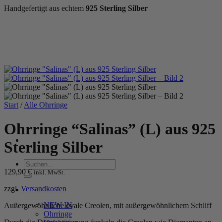
Handgefertigt aus echtem
925 Sterling Silber
Zum
Inhalt
springen
Start
/
Alle Ohrringe
Ohrringe “Salinas” (L) aus 925
Sterling Silber
Suchen
129,90
€
nach:
inkl. MwSt.
zzgl.
Versandkosten
WOMEN
NEW IN
Außergewöhnliche ovale Creolen, mit außergewöhnlichem Schliff
Ohrringe