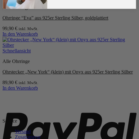
Alle Ohrringe
Ohrringe “Eva” aus 925er Sterling Silber, goldplattiert
99,90
€
inkl. MwSt.
In den Warenkorb
Schnellansicht
Alle Ohrringe
Ohrstecker „New York“ (klein) mit Onyx aus 925er Sterling Silber
89,90
€
inkl. MwSt.
In den Warenkorb
P
Service
Versand
Zusatzgravur