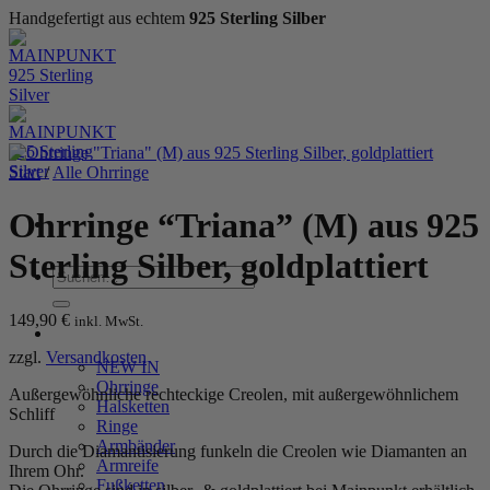
Handgefertigt aus echtem
925 Sterling Silber
Zum
Inhalt
springen
Start
/
Alle Ohrringe
Ohrringe “Triana” (M) aus 925
Sterling Silber, goldplattiert
Suchen
nach:
149,90
€
inkl. MwSt.
WOMEN
zzgl.
Versandkosten
NEW IN
Ohrringe
Außergewöhnliche rechteckige Creolen, mit außergewöhnlichem
Halsketten
Schliff
Ringe
Armbänder
Durch die Diamantisierung funkeln die Creolen wie Diamanten an
Armreife
Ihrem Ohr.
Fußketten