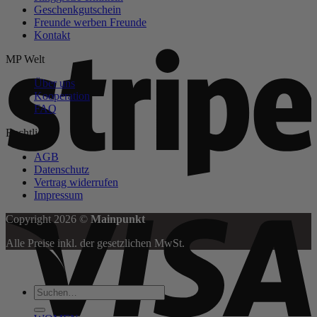
Geschenkgutschein
Freunde werben Freunde
Kontakt
S
MP Welt
Über uns
Kooperation
FAQ
Rechtliches
AGB
Datenschutz
Vertrag widerrufen
Impressum
V
Copyright 2026 ©
Mainpunkt
Alle Preise inkl. der gesetzlichen MwSt.
Suchen
nach: