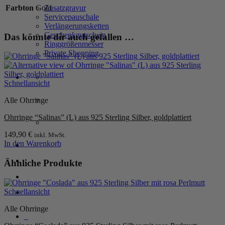
925
Farbton
Gold
Zusatzgravur
Sterling
Servicepauschale
Silber,
Verlängerungsketten
goldplattiert
Geschenkgutschein
Das könnte dir auch gefallen …
Menge
Ringgrößenmesser
Private Shopping
Schnellansicht
Alle Ohrringe
Ohrringe “Salinas” (L) aus 925 Sterling Silber, goldplattiert
149,90
€
inkl. MwSt.
In den Warenkorb
Anmelden / Registrieren
Ähnliche Produkte
Warenkorb /
0,00
€
0
Schnellansicht
Alle Ohrringe
0