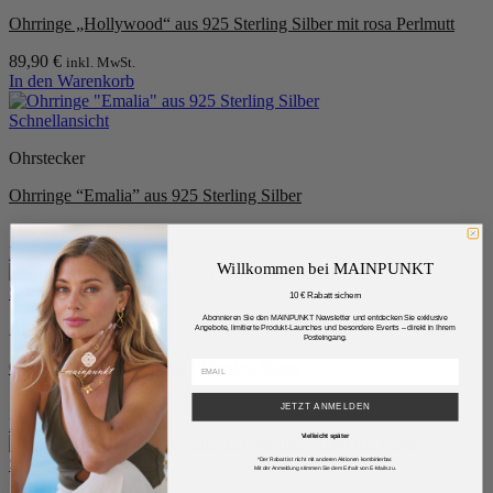
Ohrringe „Hollywood“ aus 925 Sterling Silber mit rosa Perlmutt
89,90
€
inkl. MwSt.
In den Warenkorb
Schnellansicht
Ohrstecker
Ohrringe “Emalia” aus 925 Sterling Silber
104,90
€
inkl. MwSt.
In den Warenkorb
Willkommen bei MAINPUNKT
Schnellansicht
10 € Rabatt sichern
Abonnieren Sie den MAINPUNKT Newsletter und entdecken Sie exklusive
Alle Ohrringe
Angebote, limitierte Produkt-Launches und besondere Events – direkt in Ihrem
Posteingang.
Creolen “London” aus 925 Sterling Silber
119,90
€
inkl. MwSt.
JETZT ANMELDEN
In den Warenkorb
Vielleicht später
Schnellansicht
*Der Rabatt ist nicht mit anderen Aktionen kombinierbar.
Mit der Anmeldung stimmen Sie dem Erhalt von E-Mails zu.