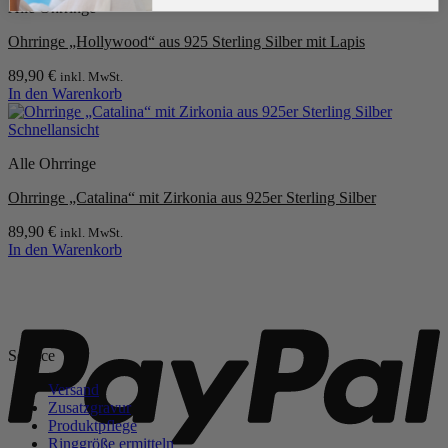
Alle Ohrringe
Ohrringe „Hollywood“ aus 925 Sterling Silber mit Lapis
89,90
€
inkl. MwSt.
In den Warenkorb
Schnellansicht
Alle Ohrringe
Ohrringe „Catalina“ mit Zirkonia aus 925er Sterling Silber
89,90
€
inkl. MwSt.
In den Warenkorb
P
Service
Versand
Zusatzgravur
Produktpflege
Ringgröße ermitteln