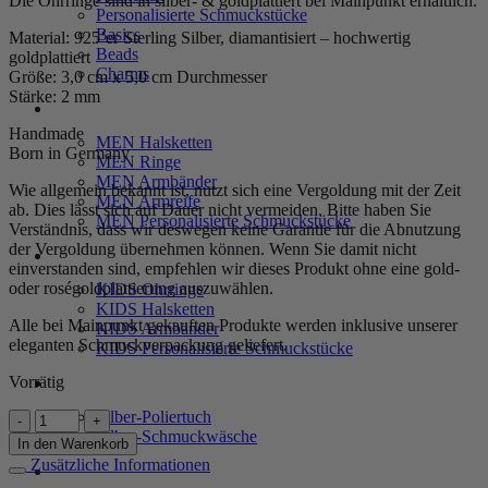
Die Ohrringe sind in silber- & goldplattiert bei Mainpunkt erhältlich.
Personalisierte Schmuckstücke
Basics
Material: 925’er Sterling Silber, diamantisiert – hochwertig
Beads
goldplattiert
Charms
Größe: 3,0 cm x 5,0 cm Durchmesser
Stärke: 2 mm
MEN
Handmade
MEN Halsketten
Born in Germany
MEN Ringe
MEN Armbänder
Wie allgemein bekannt ist, nutzt sich eine Vergoldung mit der Zeit
MEN Armreife
ab. Dies lässt sich auf Dauer nicht vermeiden. Bitte haben Sie
MEN Personalisierte Schmuckstücke
Verständnis, dass wir deswegen keine Garantie für die Abnutzung
der Vergoldung übernehmen können. Wenn Sie damit nicht
KIDS
einverstanden sind, empfehlen wir dieses Produkt ohne eine gold-
oder roségoldplattierung auszuwählen.
KIDS Ohrringe
KIDS Halsketten
Alle bei Mainpunkt gekauften Produkte werden inklusive unserer
KIDS Armbänder
eleganten Schmuckverpackung geliefert.
KIDS Personalisierte Schmuckstücke
Vorrätig
PRODUKTPFLEGE
Silber-Poliertuch
Ohrringe
Silber-Schmuckwäsche
"Triana"
In den Warenkorb
(M)
Zusätzliche Informationen
SERVICE
aus