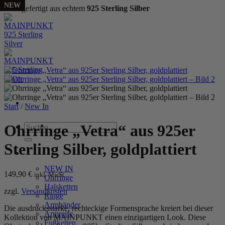
NEW
NEW
NEW
NEW
NEW
Handgefertigt aus echtem
925 Sterling Silber
Zum
Inhalt
springen
Start
/
New In
Suchen
Ohrringe „Vetra“ aus 925er
nach:
Sterling Silber, goldplattiert
WOMEN
NEW IN
149,90
€
inkl. MwSt.
Ohrringe
Halsketten
zzgl.
Versandkosten
Ringe
Armbänder
Die ausdrucksstarke, rechteckige Formensprache kreiert bei dieser
Armreife
Kollektion von MAINPUNKT einen einzigartigen Look. Diese
Fußketten