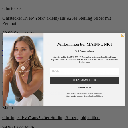
Ohrstecker
Ohrstecker „New York“ (klein) aus 925er Sterling Silber mit
Perlmutt
89,90
€
inkl. MwSt.
In den Warenkorb
Willkommen bei MAINPUNKT
10 € Rabatt sichern
Schnellansicht
Abonnieren Sie den MAINPUNKT Newsletter und entdecken Sie exklusive
Angebote, limitierte Produkt-Launches und besondere Events – direkt in Ihrem
Ohrstecker
Posteingang.
Ohrringe „Elada“ aus 925er Sterling Silber, goldplattiert & Zirkonia
JETZT ANMELDEN
99,90
€
inkl. MwSt.
In den Warenkorb
Vielleicht später
*Der Rabatt ist nicht mit anderen Aktionen kombinierbar.
Mit der Anmeldung stimmen Sie dem Erhalt von E-Mails zu.
Schnellansicht
Manu
Ohrringe “Eva” aus 925er Sterling Silber, goldplattiert
99,90
€
inkl. MwSt.