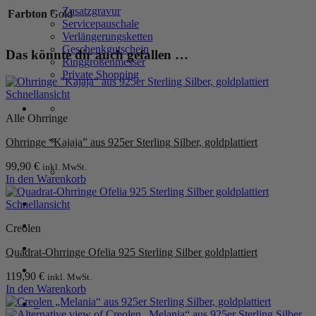
Sterling
Zusatzgravur
Farbton
Gold
Silber,
Servicepauschale
goldplattiert
Verlängerungsketten
Menge
Geschenkgutschein
Das könnte dir auch gefallen …
Ringgrößenmesser
Private Shopping
Schnellansicht
Alle Ohrringe
Ohrringe “Kajaja” aus 925er Sterling Silber, goldplattiert
99,90
€
inkl. MwSt.
In den Warenkorb
Anmelden / Registrieren
Schnellansicht
Creolen
Warenkorb /
0,00
€
0
Quadrat-Ohrringe Ofelia 925 Sterling Silber goldplattiert
119,90
€
inkl. MwSt.
In den Warenkorb
0