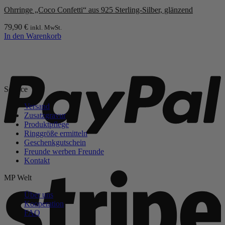
Ohrringe „Coco Confetti“ aus 925 Sterling-Silber, glänzend
79,90
€
inkl. MwSt.
In den Warenkorb
P
Service
Versand
Zusatzgravur
Produktpflege
Ringgröße ermitteln
Geschenkgutschein
Freunde werben Freunde
Kontakt
S
MP Welt
Über uns
Kooperation
FAQ