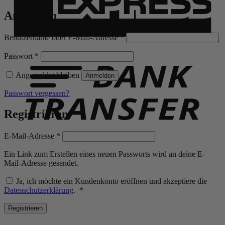
Anmelden
Erforderlich
Benutzername oder E-Mail-Adresse
*
B
T
Erforderlich
Passwort
*
Angemeldet bleiben
Anmelden
Passwort vergessen?
Registrieren
Erforderlich
E-Mail-Adresse
*
Ein Link zum Erstellen eines neuen Passworts wird an deine E-
Mail-Adresse gesendet.
Ja, ich möchte ein Kundenkonto eröffnen und akzeptiere die
Erforderlich
Datenschutzerklärung
.
*
Registrieren