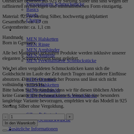
Ohrstecker bestehen aus 925’er Sterling Silber und sind wegen der
Personalisierte Schmuckstücke
raffinierten rechteckigen und minimalistischen Form einzigartig.
Basics
Beads
Material: 925’er Sterling Silber, hochwertig goldplattiert
Charms
Gesamthöhe: ca. 1,7 cm
Gestemtbreite: ca. 1,1 cm
MEN
Handmade
MEN Halsketten
Born in Germany
MEN Ringe
MEN Armbänder
Alle bei Mainpunkt gekauften Produkte werden inklusive unserer
MEN Armreife
eleganten Schmuckverpackung geliefert.
MEN Personalisierte Schmuckstücke
Wie bei allen vergoldeten Schmuckstücken kann sich die
KIDS
Goldschicht im Laufe der Zeit durch Tragen und äußere Einflüsse
abnutzen. Dies ist ein natürlicher Prozess und lässt sich nicht
KIDS Ohrringe
vollständig vermeiden.
KIDS Halsketten
Bitte haben Sie Verständnis, dass wir für diesen üblichen Abrieb
KIDS Armbänder
keine Garantie übernehmen können. Wenn Sie eine besonders
KIDS Personalisierte Schmuckstücke
langlebige Variante bevorzugen, empfehlen wir das Modell in 925
PRODUKTPFLEGE
Sterling Silber ohne Vergoldung.
Silber-Poliertuch
Ohrringe
Silber-Schmuckwäsche
„Vetra“
In den Warenkorb
aus
Zusätzliche Informationen
SERVICE
925er