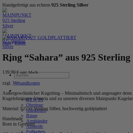
Handgefertigt aus echtem
925 Sterling Silber
Zum
Inhalt
springen
Start
/
Ringe
Ring “Sahara” aus 925 Sterling S
139,90
€
inkl. MwSt.
Suchen
nach:
zzgl.
Versandkosten
WOMEN
Außergewöhnlicher Kugelring – Minimalistisch und angesagter denn je
Kugelohrringen Almeria und zu unseren diversen Mainpunkt Kugelarm
NEW IN
Ohrringe
Material: 925’er Sterling Silber, hochwertig goldplattiert
Halsketten
Ringe
Handmade
Armbänder
Born in Germany
Armreife
Fußketten