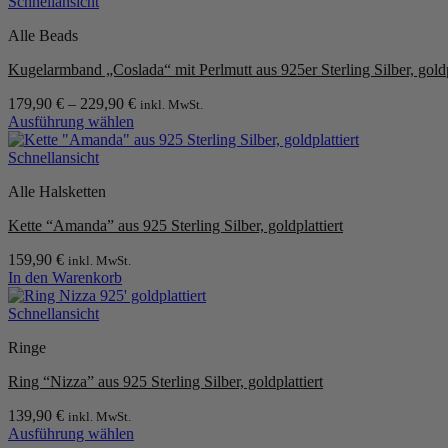
Schnellansicht
der
Produktseite
Alle Beads
gewählt
werden
Kugelarmband „Coslada“ mit Perlmutt aus 925er Sterling Silber, goldp
179,90
€
–
229,90
€
inkl. MwSt.
Ausführung wählen
Dieses
Produkt
Schnellansicht
weist
Alle Halsketten
mehrere
Varianten
Kette “Amanda” aus 925 Sterling Silber, goldplattiert
auf.
Die
159,90
€
inkl. MwSt.
Optionen
In den Warenkorb
können
auf
Schnellansicht
der
Produktseite
Ringe
gewählt
werden
Ring “Nizza” aus 925 Sterling Silber, goldplattiert
139,90
€
inkl. MwSt.
Ausführung wählen