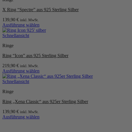
gewählt
Varianten
werden
X Ring “Spectre” aus 925 Sterling Silber
auf.
Die
139,90
€
inkl. MwSt.
Optionen
Ausführung wählen
können
Dieses
auf
Produkt
Schnellansicht
der
weist
Produktseite
Ringe
mehrere
gewählt
Varianten
werden
Ring “Icon” aus 925 Sterling Silber
auf.
Die
219,90
€
inkl. MwSt.
Optionen
Ausführung wählen
können
Dieses
auf
Produkt
Schnellansicht
der
weist
Produktseite
Ringe
mehrere
gewählt
Varianten
werden
Ring „Xena Classic“ aus 925er Sterling Silber
auf.
Die
139,90
€
inkl. MwSt.
Optionen
Ausführung wählen
können
Dieses
auf
Produkt
der