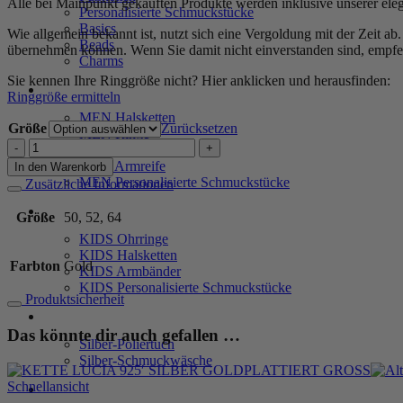
Alle bei Mainpunkt gekauften Produkte werden inklusive unserer ele
Personalisierte Schmuckstücke
Basics
Wie allgemein bekannt ist, nutzt sich eine Vergoldung mit der Zeit a
Beads
übernehmen können. Wenn Sie damit nicht einverstanden sind, empfeh
Charms
Sie kennen Ihre Ringgröße nicht? Hier anklicken und herausfinden:
MEN
Ringgröße ermitteln
MEN Halsketten
Größe
Zurücksetzen
MEN Ringe
Ring
MEN Armbänder
"Sahara"
MEN Armreife
In den Warenkorb
aus
MEN Personalisierte Schmuckstücke
Zusätzliche Informationen
925
Sterling
KIDS
Größe
50, 52, 64
Silber,
KIDS Ohrringe
goldplattiert
KIDS Halsketten
Menge
Farbton
Gold
KIDS Armbänder
KIDS Personalisierte Schmuckstücke
Produktsicherheit
PRODUKTPFLEGE
Das könnte dir auch gefallen …
Silber-Poliertuch
Silber-Schmuckwäsche
Schnellansicht
SERVICE