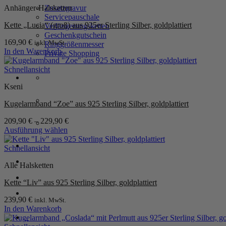
Anhänger-Halsketten
Zusatzgravur
Servicepauschale
Kette „Lucia“ (groß) aus 925er Sterling Silber, goldplattiert
Verlängerungsketten
Geschenkgutschein
169,90
€
inkl. MwSt.
Ringgrößenmesser
In den Warenkorb
Private Shopping
Schnellansicht
Kseni
Kugelarmband “Zoe” aus 925 Sterling Silber, goldplattiert
209,90
€
–
229,90
€
Ausführung wählen
Dieses
Anmelden / Registrieren
Produkt
Schnellansicht
weist
Alle Halsketten
mehrere
Varianten
Warenkorb /
0,00
€
0
Kette “Liv” aus 925 Sterling Silber, goldplattiert
auf.
Die
239,90
€
inkl. MwSt.
Optionen
In den Warenkorb
können
0
auf