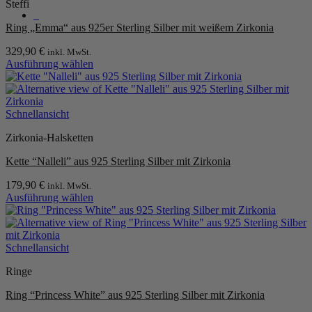
Steffi
auf.
0
Die
Ring „Emma“ aus 925er Sterling Silber mit weißem Zirkonia
Optionen
können
329,90
€
inkl. MwSt.
auf
Ausführung wählen
der
Dieses
Produktseite
Produkt
gewählt
weist
werden
mehrere
Schnellansicht
Varianten
Zirkonia-Halsketten
auf.
Die
Kette “Nalleli” aus 925 Sterling Silber mit Zirkonia
Optionen
können
179,90
€
inkl. MwSt.
auf
Ausführung wählen
der
Dieses
Produktseite
Produkt
gewählt
weist
werden
mehrere
Schnellansicht
Varianten
Ringe
auf.
Die
Ring “Princess White” aus 925 Sterling Silber mit Zirkonia
Optionen
können