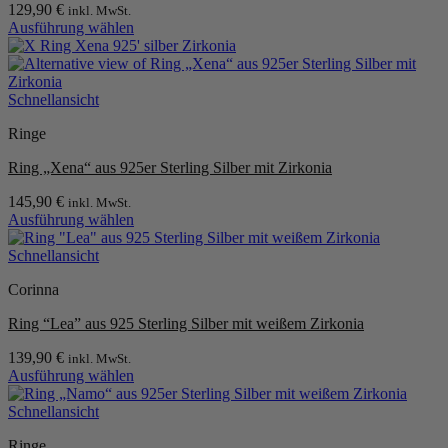
129,90
€
inkl. MwSt.
auf
Ausführung wählen
der
Dieses
Produktseite
Produkt
gewählt
weist
werden
mehrere
Schnellansicht
Varianten
Ringe
auf.
Die
Ring „Xena“ aus 925er Sterling Silber mit Zirkonia
Optionen
können
145,90
€
inkl. MwSt.
auf
Ausführung wählen
der
Dieses
Produktseite
Produkt
Schnellansicht
gewählt
weist
werden
Corinna
mehrere
Varianten
Ring “Lea” aus 925 Sterling Silber mit weißem Zirkonia
auf.
Die
139,90
€
inkl. MwSt.
Optionen
Ausführung wählen
können
Dieses
auf
Produkt
Schnellansicht
der
weist
Produktseite
Ringe
mehrere