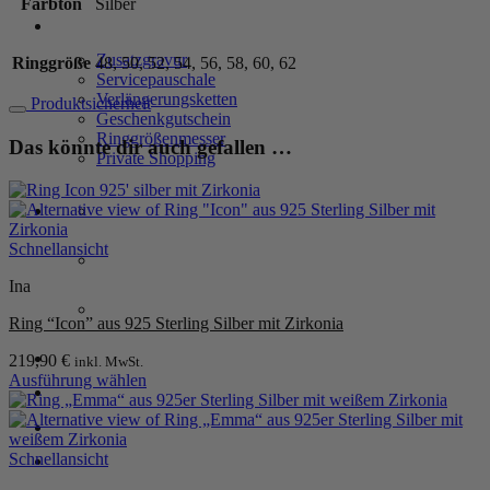
Farbton
Silber
Silber
SERVICE
mit
weißem
Zusatzgravur
Ringgröße
48, 50, 52, 54, 56, 58, 60, 62
Zirkonia
Servicepauschale
Menge
Verlängerungsketten
Produktsicherheit
Geschenkgutschein
Ringgrößenmesser
Das könnte dir auch gefallen …
Private Shopping
Schnellansicht
Ina
Ring “Icon” aus 925 Sterling Silber mit Zirkonia
Anmelden / Registrieren
219,90
€
inkl. MwSt.
Ausführung wählen
Dieses
Produkt
Warenkorb /
0,00
€
0
weist
mehrere
Schnellansicht
Varianten