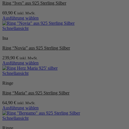
werden
Ring “Ives” aus 925 Sterling Silber
auf.
Die
69,90
€
inkl. MwSt.
Optionen
Ausführung wählen
können
Dieses
auf
Produkt
Schnellansicht
der
weist
Produktseite
Ina
mehrere
gewählt
Varianten
werden
Ring “Novia” aus 925 Sterling Silber
auf.
Die
239,90
€
inkl. MwSt.
Optionen
Ausführung wählen
können
Dieses
auf
Produkt
Schnellansicht
der
weist
Produktseite
Ringe
mehrere
gewählt
Varianten
werden
Ring “Maria” aus 925 Sterling Silber
auf.
Die
64,90
€
inkl. MwSt.
Optionen
Ausführung wählen
können
Dieses
auf
Produkt
Schnellansicht
der
weist
Produktseite
Ringe
mehrere