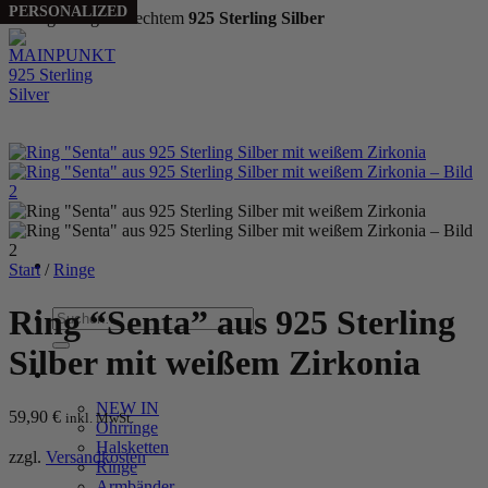
BESTSELLER
BESTSELLER
PERSONALIZED
Handgefertigt aus echtem
925 Sterling Silber
Zum
Inhalt
springen
Start
/
Ringe
Ring “Senta” aus 925 Sterling
Suchen
nach:
Silber mit weißem Zirkonia
WOMEN
NEW IN
59,90
€
inkl. MwSt.
Ohrringe
Halsketten
zzgl.
Versandkosten
Ringe
Armbänder