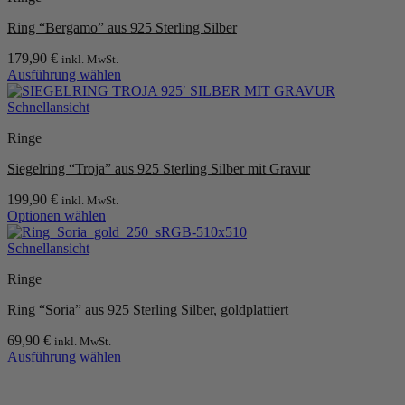
gewählt
Varianten
werden
Ring “Bergamo” aus 925 Sterling Silber
auf.
Die
179,90
€
inkl. MwSt.
Optionen
Ausführung wählen
können
Dieses
auf
Produkt
Schnellansicht
der
weist
Produktseite
Ringe
mehrere
gewählt
Varianten
werden
Siegelring “Troja” aus 925 Sterling Silber mit Gravur
auf.
Die
199,90
€
inkl. MwSt.
Optionen
Optionen wählen
können
Dieses
auf
Produkt
Schnellansicht
der
weist
Produktseite
Ringe
mehrere
gewählt
Varianten
werden
Ring “Soria” aus 925 Sterling Silber, goldplattiert
auf.
Die
69,90
€
inkl. MwSt.
Optionen
Ausführung wählen
können
Dieses
auf
Produkt
P
der
weist