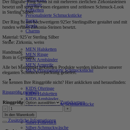
Der filigrane Ring Senta ist mit mehreren zierlichen Zirkoniasteinen
Armreife
besetzt und sorgt für einen eleganten und zeitlosen Schmuck-Look
Fußketten
in Sterling Silber.
Personalisierte Schmuckstücke
Basics
Der Ring ist aus hochwertigem 925er Sterlingsilber gestaltet und mit
Beads
runden weißen Zirkonia-Steinen besetzt.
Charms
Material: 925’er Sterling Silber
MEN
Steine: Zirkonia, weiss
MEN Halsketten
Handmade
MEN Ringe
Born in Germany
MEN Armbänder
MEN Armreife
Alle bei Mainpunkt gekauften Produkte werden inklusive unserer
MEN Personalisierte Schmuckstücke
eleganten Schmuckverpackung geliefert.
KIDS
Sie kennen Ihre Ringgröße nicht? Hier anklicken und herausfinden:
KIDS Ohrringe
Ringgröße ermitteln
KIDS Halsketten
KIDS Armbänder
Ringgröße
Zurücksetzen
KIDS Personalisierte Schmuckstücke
Ring
"Senta"
PRODUKTPFLEGE
In den Warenkorb
aus
Zusätzliche Informationen
Silber-Poliertuch
925
Silber-Schmuckwäsche
Sterling