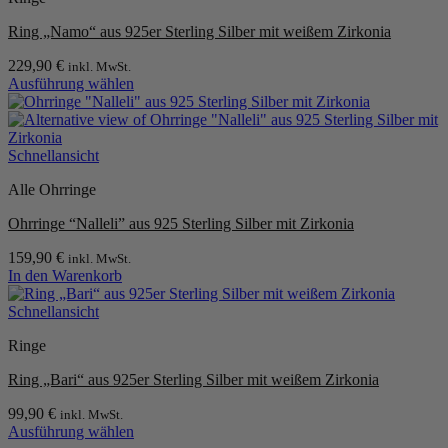
gewählt
Varianten
werden
Ring „Namo“ aus 925er Sterling Silber mit weißem Zirkonia
auf.
Die
229,90
€
inkl. MwSt.
Optionen
Ausführung wählen
können
Dieses
auf
Produkt
der
weist
Produktseite
mehrere
Schnellansicht
gewählt
Varianten
werden
Alle Ohrringe
auf.
Die
Ohrringe “Nalleli” aus 925 Sterling Silber mit Zirkonia
Optionen
können
159,90
€
inkl. MwSt.
auf
In den Warenkorb
der
Produktseite
Schnellansicht
gewählt
werden
Ringe
Ring „Bari“ aus 925er Sterling Silber mit weißem Zirkonia
99,90
€
inkl. MwSt.
Ausführung wählen