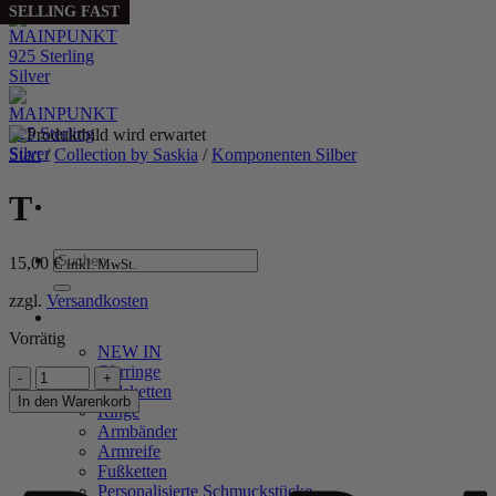
SELLING FAST
Zum
Inhalt
springen
Start
/
Collection by Saskia
/
Komponenten Silber
T
Suchen
15,00
€
inkl. MwSt.
nach:
zzgl.
Versandkosten
WOMEN
Vorrätig
NEW IN
Ohrringe
T
Halsketten
Menge
In den Warenkorb
Ringe
Armbänder
P
Armreife
Fußketten
Personalisierte Schmuckstücke