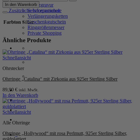
„ROYALE“
In den Warenkorb
Zusatzgravur
aus
Zusätzliche Informationen
Servicepauschale
925er
Verlängerungsketten
Sterling
Geschenkgutschein
Farbton
Silber
Silber
Ringgrößenmesser
mit
Private Shopping
weißem
Ähnliche Produkte
Zirkonia
Menge
Schnellansicht
Ohrstecker
Ohrringe „Catalina“ mit Zirkonia aus 925er Sterling Silber
89,90
€
Anmelden / Registrieren
inkl. MwSt.
In den Warenkorb
Warenkorb /
0,00
€
0
Schnellansicht
Alle Ohrringe
Ohrringe „Hollywood“ mit rosa Perlmutt, 925er Sterling Silber,
0
goldplattiert