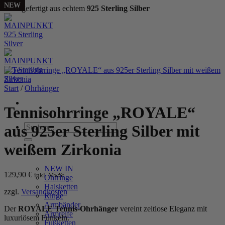
NEW
Handgefertigt aus echtem
925 Sterling Silber
Zum
Inhalt
springen
Start
/
Ohrhänger
Tennisohrringe „ROYALE“
Suchen
aus 925er Sterling Silber mit
nach:
weißem Zirkonia
WOMEN
NEW IN
129,90
€
inkl. MwSt.
Ohrringe
Halsketten
zzgl.
Versandkosten
Ringe
Armbänder
Der
ROYALE Tennis-Ohrhänger
vereint zeitlose Eleganz mit
Armreife
luxuriösem Funkeln.
Fußketten