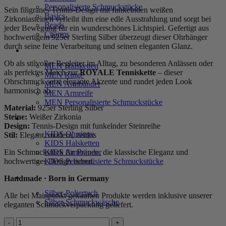
Personalisierte Schmuckstücke
Sein filigranes Tennis-Design mit funkelnden weißen
Basics
Zirkoniasteinen verleiht ihm eine edle Ausstrahlung und sorgt bei
Beads
jeder Bewegung für ein wunderschönes Lichtspiel. Gefertigt aus
Charms
hochwertigem 925er Sterling Silber überzeugt dieser Ohrhänger
durch seine feine Verarbeitung und seinen eleganten Glanz.
MEN
Ob als stilvoller Begleiter im Alltag, zu besonderen Anlässen oder
MEN Halsketten
als perfektes Match zur
ROYALE Tenniskette
– dieser
MEN Ringe
Ohrschmuck setzt elegante Akzente und rundet jeden Look
MEN Armbänder
harmonisch ab.
MEN Armreife
MEN Personalisierte Schmuckstücke
Material:
925er Sterling Silber
Steine:
Weißer Zirkonia
KIDS
Design:
Tennis-Design mit funkelnder Steinreihe
KIDS Ohrringe
Stil:
Elegant, modern, zeitlos
KIDS Halsketten
Ein Schmuckstück für Frauen, die klassische Eleganz und
KIDS Armbänder
hochwertiges Design lieben.
KIDS Personalisierte Schmuckstücke
PRODUKTPFLEGE
Handmade · Born in Germany
Silber-Poliertuch
Alle bei Mainpunkt gekauften Produkte werden inklusive unserer
Silber-Schmuckwäsche
eleganten Schmuckverpackung geliefert.
SERVICE
Tennisohrringe