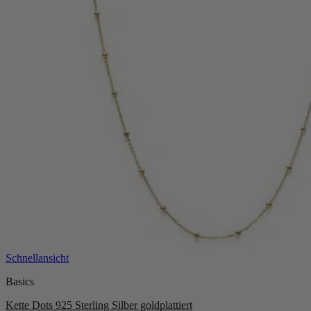
werden
Schnellansicht
Basics
Kette Dots 925 Sterling Silber goldplattiert