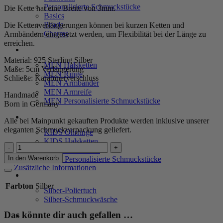
Personalisierte Schmuckstücke
Die Kette hat eine Breite von 3mm.
Basics
Beads
Die Kettenverlängerungen können bei kurzen Ketten und
Charms
Armbändern eingesetzt werden, um Flexibilität bei der Länge zu
erreichen.
MEN
Material: 925 Sterling Silber
MEN Halsketten
Maße: 5cm Verlängerung
MEN Ringe
Schließe: Karabinerverschluss
MEN Armbänder
MEN Armreife
Handmade
MEN Personalisierte Schmuckstücke
Born in Germany
KIDS
Alle bei Mainpunkt gekauften Produkte werden inklusive unserer
eleganten Schmuckverpackung geliefert.
KIDS Ohrringe
KIDS Halsketten
Verlängerungskette
KIDS Armbänder
925
In den Warenkorb
KIDS Personalisierte Schmuckstücke
Sterling
Zusätzliche Informationen
Silber
PRODUKTPFLEGE
Menge
Farbton
Silber
Silber-Poliertuch
Silber-Schmuckwäsche
Das könnte dir auch gefallen …
SERVICE