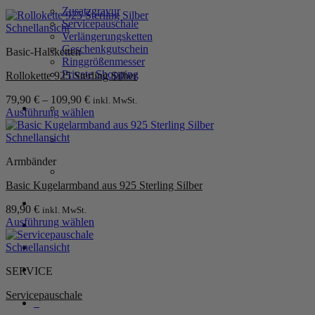
Zusatzgravur
Servicepauschale
Schnellansicht
Verlängerungsketten
Geschenkgutschein
Basic-Halsketten
Ringgrößenmesser
Private Shopping
Rollokette 925 Sterling Silber
79,90
€
–
109,90
€
inkl. MwSt.
Ausführung wählen
Dieses
Produkt
Schnellansicht
weist
Armbänder
mehrere
Varianten
Basic Kugelarmband aus 925 Sterling Silber
auf.
Die
Anmelden / Registrieren
89,90
€
inkl. MwSt.
Optionen
Ausführung wählen
können
Dieses
auf
Produkt
Warenkorb /
0,00
€
0
Schnellansicht
der
weist
Produktseite
SERVICE
mehrere
gewählt
Varianten
werden
Servicepauschale
auf.
0
Die