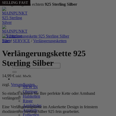
SELLING FAST
SELLING FAST
SELLING FAST
SELLING FAST
Handgefertigt aus echtem
925 Sterling Silber
Zum
Inhalt
springen
Start
/
SERVICE
/
Verlängerungsketten
Verlängerungskette 925
Sterling Silber
Suchen
nach:
14,99
€
inkl. MwSt.
WOMEN
zzgl.
Versandkosten
NEW IN
Ohrringe
So einfach können Sie Ihre perfekte Kette oder Armband
Halsketten
verlängern!
Ringe
Armbänder
Eine Verlängerungskette im Ankerkette Design in feinstem
Armreife
rhodiniertem Sterling Silber 925 fein gearbeitet.
Fußketten