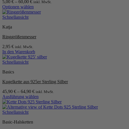
5,00
€
–
60,00
€
inkl. MwSt.
Optionen
Optionen wählen
können
Dieses
auf
Produkt
Schnellansicht
der
weist
Produktseite
Katja
mehrere
gewählt
Varianten
werden
Ringgrößenmesser
auf.
Die
2,95
€
inkl. MwSt.
Optionen
In den Warenkorb
können
auf
Schnellansicht
der
Produktseite
Basics
gewählt
werden
Kugelkette aus 925er Sterling Silber
45,90
€
–
64,90
€
inkl. MwSt.
Ausführung wählen
Dieses
Produkt
weist
Schnellansicht
mehrere
Basic-Halsketten
Varianten
auf.