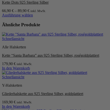
Kette Dots 925 Sterling Silber
Die
Optionen
66,90
€
–
89,90
€
inkl. MwSt.
können
Ausführung wählen
auf
Dieses
der
Produkt
Ähnliche Produkte
Produktseite
weist
gewählt
mehrere
werden
Varianten
Schnellansicht
auf.
Die
Alle Halsketten
Optionen
können
Kette “Santa Barbara” aus 925 Sterling Silber, roségoldplattiert
auf
der
179,90
€
inkl. MwSt.
Produktseite
In den Warenkorb
gewählt
werden
Schnellansicht
Y-Halsketten
Gliederhalskette aus 925 Sterling Silber, goldplattiert
169,90
€
inkl. MwSt.
In den Warenkorb