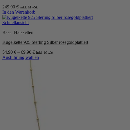
249,90
€
inkl. MwSt.
In den Warenkorb
Schnellansicht
Basic-Halsketten
Kugelkette 925 Sterling Silber rosegoldplattiert
54,90
€
–
69,90
€
inkl. MwSt.
Ausführung wählen
Dieses
Produkt
weist
mehrere
Varianten
auf.
Die
Optionen
können
auf
der
Produktseite
gewählt