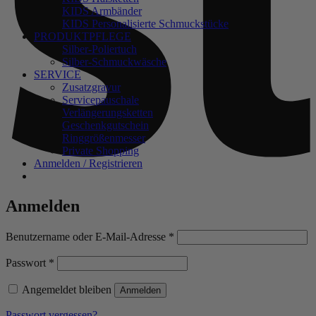
KIDS Armbänder
KIDS Personalisierte Schmuckstücke
PRODUKTPFLEGE
Silber-Poliertuch
Silber-Schmuckwäsche
SERVICE
Zusatzgravur
Servicepauschale
Verlängerungsketten
Geschenkgutschein
Ringgrößenmesser
Private Shopping
Anmelden / Registrieren
Anmelden
Erforderlich
Benutzername oder E-Mail-Adresse
*
Erforderlich
Passwort
*
Angemeldet bleiben
Anmelden
Passwort vergessen?