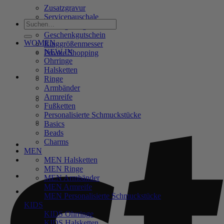
Zusatzgravur
Servicepauschale
Suchen
Verlängerungsketten
nach:
Geschenkgutschein
WOMEN
Ringgrößenmesser
NEW IN
Private Shopping
Ohrringe
Halsketten
Ringe
Armbänder
Armreife
Fußketten
Personalisierte Schmuckstücke
Basics
Beads
Charms
Anmelden / Registrieren
MEN
MEN Halsketten
MEN Ringe
Warenkorb /
0,00
€
0
MEN Armbänder
MEN Armreife
MEN Personalisierte Schmuckstücke
KIDS
KIDS Ohrringe
0
KIDS Halsketten