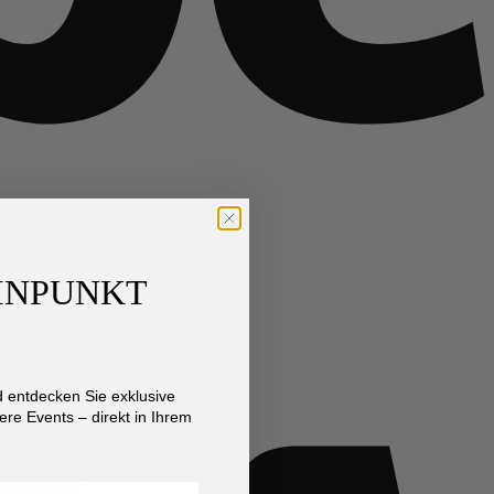
AINPUNKT
V
entdecken Sie exklusive
re Events – direkt in Ihrem