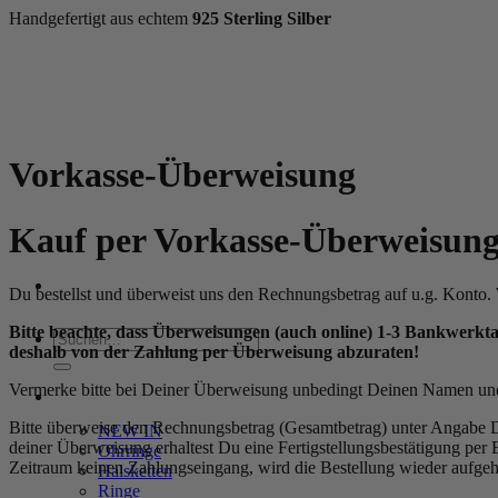
Handgefertigt aus echtem
925 Sterling Silber
Zum
Inhalt
springen
Vorkasse-Überweisung
Kauf per Vorkasse-Überweisun
Du bestellst und überweist uns den Rechnungsbetrag auf u.g. Konto. 
Bitte beachte, dass Überweisungen (auch online) 1-3 Bankwerkta
Suchen
deshalb von der Zahlung per Überweisung abzuraten!
nach:
Vermerke bitte bei Deiner Überweisung unbedingt Deinen Namen und d
WOMEN
Bitte überweise den Rechnungsbetrag (Gesamtbetrag) unter Angabe 
NEW IN
deiner Überweisung erhaltest Du eine Fertigstellungsbestätigung per E
Ohrringe
Zeitraum keinen Zahlungseingang, wird die Bestellung wieder aufge
Halsketten
Ringe