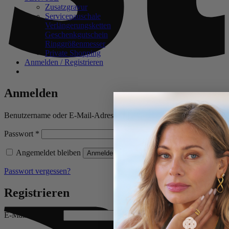
Zusatzgravur
Servicepauschale
Verlängerungsketten
Geschenkgutschein
Ringgrößenmesser
Private Shopping
Anmelden / Registrieren
Anmelden
Erforderlich
Benutzername oder E-Mail-Adresse
*
Erforderlich
Passwort
*
Angemeldet bleiben
Anmelden
Passwort vergessen?
Registrieren
Erforderlich
E-Mail-Adresse
*