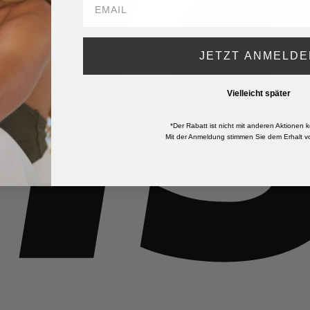
Adresse gesendet.
Erforderlich
nschutzerklärung
.
*
JETZT ANMELDE
Vielleicht später
*Der Rabatt ist nicht mit anderen Aktionen k
Mit der Anmeldung stimmen Sie dem Erhalt vo