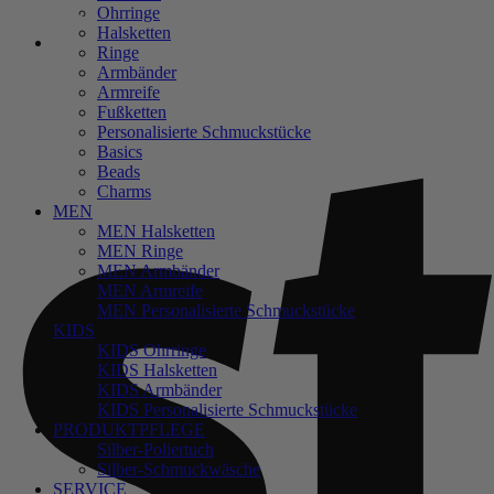
Ohrringe
Halsketten
0
Ringe
Armbänder
Armreife
Fußketten
Personalisierte Schmuckstücke
Basics
Beads
Charms
MEN
MEN Halsketten
MEN Ringe
MEN Armbänder
MEN Armreife
MEN Personalisierte Schmuckstücke
KIDS
KIDS Ohrringe
KIDS Halsketten
KIDS Armbänder
KIDS Personalisierte Schmuckstücke
PRODUKTPFLEGE
Silber-Poliertuch
Silber-Schmuckwäsche
SERVICE