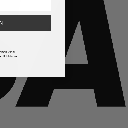
N
ombinierbar.
n E-Mails zu.