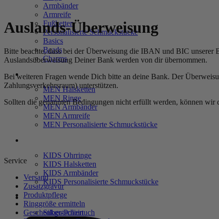
Armbänder
Armreife
Auslands-Überweisung
Fußketten
Personalisierte Schmuckstücke
Basics
Beads
Bitte beachte, dass bei der Überweisung die IBAN und BIC unserer 
Charms
Auslandsüberweisung Deiner Bank werden von dir übernommen.
MEN
Bei weiteren Fragen wende Dich bitte an deine Bank. Der Überweisu
Zahlungsverkehrsraum) unterstützen.
MEN Halsketten
MEN Ringe
Sollten die genannten Bedingungen nicht erfüllt werden, können wir 
MEN Armbänder
MEN Armreife
MEN Personalisierte Schmuckstücke
KIDS
KIDS Ohrringe
Service
KIDS Halsketten
KIDS Armbänder
Versand
KIDS Personalisierte Schmuckstücke
Zusatzgravur
Produktpflege
PRODUKTPFLEGE
Ringgröße ermitteln
Silber-Poliertuch
Geschenkgutschein